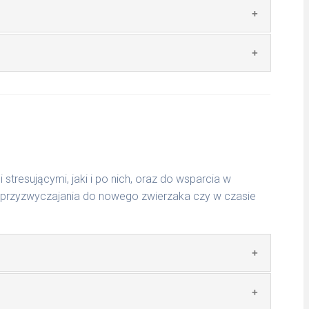
mg, Witamina B1-B2-B6-B12, Wapń D-pantotenian
ta L.Lizyna, Anhydryt betainy (3a920)
ukrowych, mikronizowane zioła (anyż, karczoch,
hyzop lekarski, cynamon).
 można podwoić zalecane dawki. W przypadku ostrych
ółowych sposobów stosowania zapytaj swojego
 stresującymi, jaki i po nich, oraz do wsparcia w
as przyzwyczajania do nowego zwierzaka czy w czasie
, szarańczyn, inaktywowane drożdże piwne