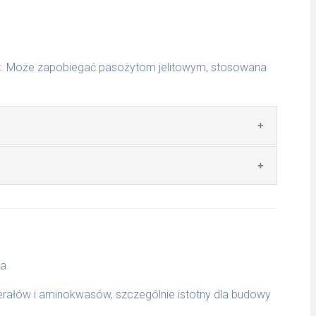
jelit. Może zapobiegać pasożytom jelitowym, stosowana
, cynamon, dynia, rabarbar, wrotycz pospolity, mech
a, jałowiec, brokuły, tymianek, aloes).
a.
inerałów i aminokwasów, szczególnie istotny dla budowy