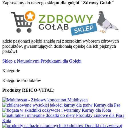
Zapraszamy do naszego
sklepu dla gołębi "Zdrowy Gołąb"
gdzie pasjonaci gołębi znajdą raj z szerokim wyborem zdrowych
produktów, gwarantujących doskonałą opiekę dla ich pięknych
ptaków!
Sklep z Naturalnymi Produktami dla Gołębi
Kategorie
Kategorie Produktów
Produkty REICO-VITAL
:
Multihysan
Karmy dla Psa
Karmy dla Kota
Produkty ziołowe dla Psa i
Kota
Dodatki dla zwierząt