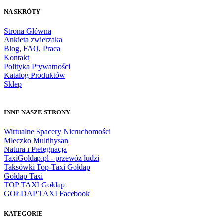
NA SKRÓTY
Strona Główna
Ankieta zwierzaka
Blog
,
FAQ
,
Praca
Kontakt
Polityka Prywatności
Katalog Produktów
Sklep
INNE NASZE STRONY
Wirtualne Spacery Nieruchomości
Mleczko Multihysan
Natura i Pielęgnacja
TaxiGoldap.pl - przewóz ludzi
Taksówki Top-Taxi Gołdap
Gołdap Taxi
TOP TAXI Gołdap
GOŁDAP TAXI Facebook
KATEGORIE