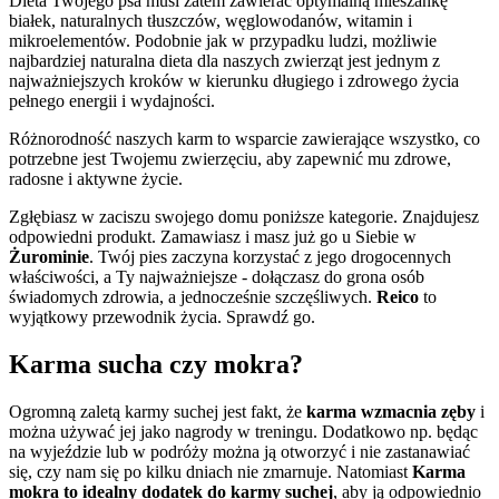
Dieta Twojego psa musi zatem zawierać optymalną mieszankę
białek, naturalnych tłuszczów, węglowodanów, witamin i
mikroelementów. Podobnie jak w przypadku ludzi, możliwie
najbardziej naturalna dieta dla naszych zwierząt jest jednym z
najważniejszych kroków w kierunku długiego i zdrowego życia
pełnego energii i wydajności.
Różnorodność naszych karm to wsparcie zawierające wszystko, co
potrzebne jest Twojemu zwierzęciu, aby zapewnić mu zdrowe,
radosne i aktywne życie.
Zgłębiasz w zaciszu swojego domu poniższe kategorie. Znajdujesz
odpowiedni produkt. Zamawiasz i masz już go u Siebie w
Żurominie
. Twój pies zaczyna korzystać z jego drogocennych
właściwości, a Ty najważniejsze - dołączasz do grona osób
świadomych zdrowia, a jednocześnie szczęśliwych.
Reico
to
wyjątkowy przewodnik życia. Sprawdź go.
Karma sucha czy mokra?
Ogromną zaletą karmy suchej jest fakt, że
karma wzmacnia zęby
i
można używać jej jako nagrody w treningu. Dodatkowo np. będąc
na wyjeździe lub w podróży można ją otworzyć i nie zastanawiać
się, czy nam się po kilku dniach nie zmarnuje. Natomiast
Karma
mokra to idealny dodatek do karmy suchej
, aby ją odpowiednio