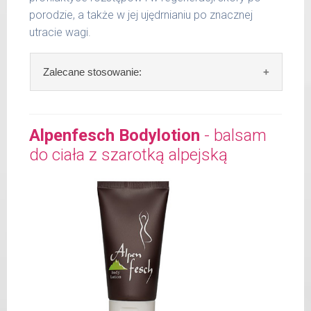
porodzie, a także w jej ujędrnianiu po znacznej
utracie wagi.
Zalecane stosowanie:
Zalecane stosowanie:
po kąpieli nałożyć na
wilgotną skórę i delikatnie wmasować.
Alpenfesch Bodylotion
- balsam
Szybko się wchłania. Wystarczy mała ilość.
do ciała z szarotką alpejską
Zawartość: 50 ml /Nr art.: 5103