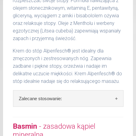
rozpieszczać swoje stopy. Formuła nawilżająca z
olejem słonecznikowym, witaminą E, pentawityną,
gliceryną, wyciągiem z arniki i bisabololem ożywia
oraz relaksuje stopy. Oleje z Mentholu i werbeny
egzotycznej (Litsea cubeba) zapewniają wspaniały
zapach i przyjemną świeżość.
Krem do stóp Alpenfesch® jest idealny dla
zmęczonych i zestresowanych nóg. Zapewnia
zadbane i piękne stopy, orzeźwia i nadaje im
delikatne uczucie miękkości. Krem Alpenfesch® do
stóp idealnie nadaje się do relaksującego masażu.
Zalecane stosowanie:
Zalecane stosowanie:
Kremować stopy
rano i wieczorem lub po kąpieli, prysznicu
Basmin
- zasadowa kąpiel
kremem do stóp Alpenfesch® i delikatnie
mineralna