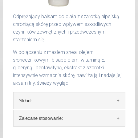
Odprężający balsam do ciała z szarotką alpejską
chroniącą skórę przed wpływem szkodliwych
czynników zewnętrznych i przedwczesnym
starzeniem się.
W połączeniu z masłem shea, olejem
słonecznikowym, bisabololem, witaminą E,
gliceryną i pentawityną, ekstrakt z szarotki
intensywnie wzmacnia skórę, nawilża ją i nadaje jej
aksamitny, świeży wygląd.
Skład:
Skład:
woda, słonecznik (Helianthus annuus),
Zalecane stosowanie:
olej z nasion, capric / capric triglyceride,
glicerol, masło shea (Butyrospermum parkii) ,
Zalecane stosowanie:
codziennie nakładać