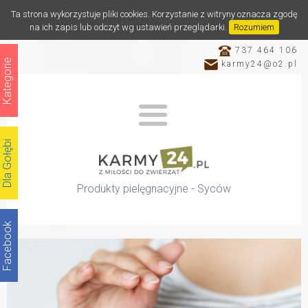
Ta strona wykorzystuje pliki cookies. Korzystanie z witryny oznacza zgodę
na ich zapis lub odczyt wg ustawień przeglądarki.
Rozumiem
737 464 106
Kategorie
karmy24@o2.pl
Dla Gołębi
Produkty pielęgnacyjne - Syców
Facebook
Katalog