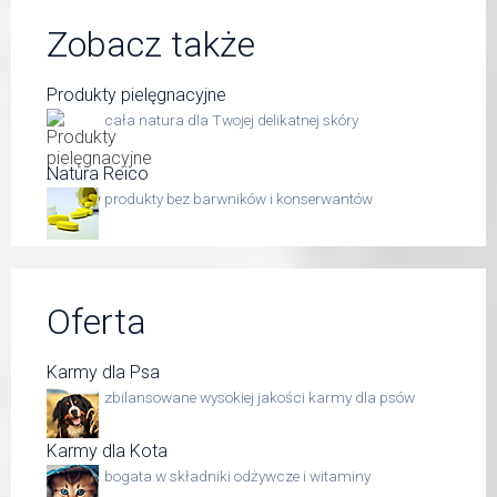
Zobacz także
Produkty pielęgnacyjne
cała natura dla Twojej delikatnej skóry
Natura Reico
produkty bez barwników i konserwantów
Oferta
Karmy dla Psa
zbilansowane wysokiej jakości karmy dla psów
Karmy dla Kota
bogata w składniki odżywcze i witaminy