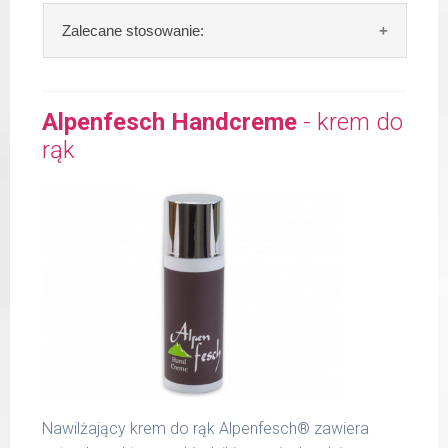
Zalecane stosowanie:
Zalecane stosowanie:
rano, po
oczyszczeniu skóry nałożyć na twarz, szyję i
Alpenfesch Handcreme
- krem do
dekolt. Lekko wmasować.
rąk
Zawartość: 50 ml /Nr art.: 5100
Nawilżający krem do rąk Alpenfesch® zawiera