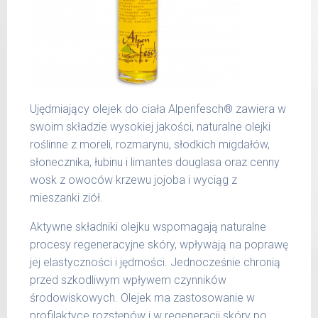
Ujędrniający olejek do ciała Alpenfesch® zawiera w
swoim składzie wysokiej jakości, naturalne olejki
roślinne z moreli, rozmarynu, słodkich migdałów,
słonecznika, łubinu i limantes douglasa oraz cenny
wosk z owoców krzewu jojoba i wyciąg z
mieszanki ziół.
Aktywne składniki olejku wspomagają naturalne
procesy regeneracyjne skóry, wpływają na poprawę
jej elastyczności i jędrności. Jednocześnie chronią
przed szkodliwym wpływem czynników
środowiskowych. Olejek ma zastosowanie w
profilaktyce rozstępów i w regeneracji skóry po