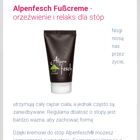
etyloheksanian cetearylu, alkohol
na całe ciało i delikatnie wmasować.
Alpenfesch Fußcreme
-
cetearylowy, ekstrakt z leontopodium
orzeźwienie i relaks dla stóp
Zawartość: 150 ml /Nr art.: 5104
alpinum, izomerat sacharydu, tokoferol, octan
tokoferylu, bisabolol, alkohol benzylowy,
Nogi
cytrynian stearynianu glicerolu, kationian
niosą
poliglicerylu-4, stearynian sacharozy, kwas
nas
palmitynowy, kwas stearynowy, guma
przez
ksantanowa, alkohol cetylowy, perfumy, kwas
życie,
benzoesowy, rinolinian sodu, sodu glutaminian
stearoilu, kwas dehydrooctowy, cynamon
amylowy, wodorotlenek sodu, salicylan
benzylu, linalool, Kwas cytrynowy, cytrynian
sodu, benzoesan benzylu, kumaryna, geraniol,
utrzymują cały ciężar ciała, a jednak często są
limonen.
zaniedbywane. Regularna dbałość o stopy jest
bardzo ważna, aby zachować formę.
Dzięki kremowi do stóp Alpenfesch® możesz