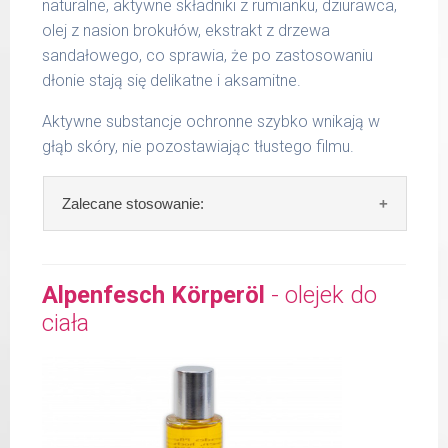
naturalne, aktywne składniki z rumianku, dziurawca,
olej z nasion brokułów, ekstrakt z drzewa
sandałowego, co sprawia, że po zastosowaniu
dłonie stają się delikatne i aksamitne.
Aktywne substancje ochronne szybko wnikają w
głąb skóry, nie pozostawiając tłustego filmu.
Zalecane stosowanie:
Zalecane stosowanie:
nałożyć niewielką
ilość i wsmarować do całkowitego
Alpenfesch Körperöl
- olejek do
wchłonięcia się kremu.
ciała
Zawartość: 50 ml /Nr art.: 5102