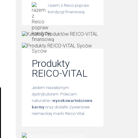
razem z Reico popraw
kondycję finansową
Produkty
REICO-VITAL
Jestem niezależnym
dystrybutorem. Polecam
naturalne i
wysokowartościowe
karmy
oraz dodatki żywieniowe
niemieckiej marki Reico-Vital.