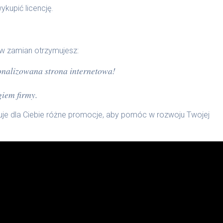
kupić licencję.
 a w zamian otrzymujesz:
onalizowana strona internetowa!
giem firmy.
uje dla Ciebie różne promocje, aby pomóc w rozwoju Twojej