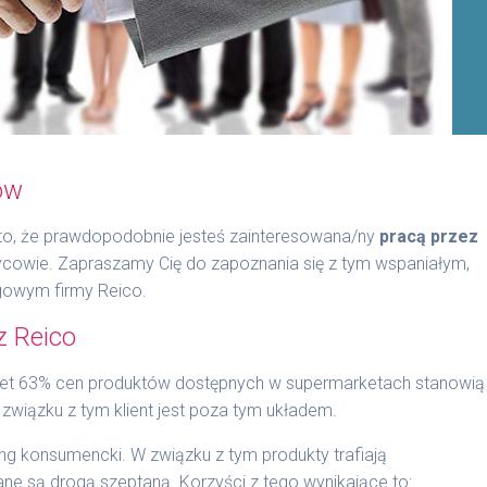
ów
a to, że prawdopodobnie jesteś zainteresowana/ny
pracą przez
owie. Zapraszamy Cię do zapoznania się z tym wspaniałym,
gowym firmy Reico.
z Reico
t 63% cen produktów dostępnych w supermarketach stanowią
 związku z tym klient jest poza tym układem.
ng konsumencki. W związku z tym produkty trafiają
ane są drogą szeptaną. Korzyści z tego wynikające to: