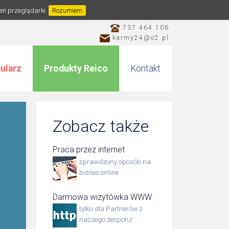
ień przeglądarki.
Rozumiem
737 464 106
karmy24@o2.pl
ularz
Produkty Reico
Kontakt
Zobacz także
Praca przez internet
sprawdzony sposób na
biznes online
Darmowa wizytówka WWW
tylko dla Partnerów z
naszego zespołu!