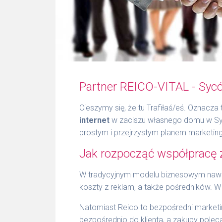
Partner REICO-VITAL - Syc
Cieszymy się, że tu Trafiłaś/eś. Oznacz
internet
w zaciszu własnego domu w Syc
prostym i przejrzystym planem marketin
Jak rozpocząć współpracę 
W tradycyjnym modelu biznesowym nawe
koszty z reklam, a także pośredników. W
Natomiast Reico to bezpośredni marketi
bezpośrednio do klienta, a zakupy polec