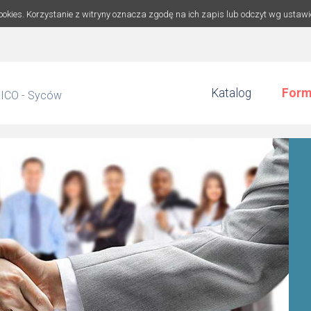
cookies. Korzystanie z witryny oznacza zgodę na ich zapis lub odczyt wg ustaw
Katalog
Form
EICO - Syców