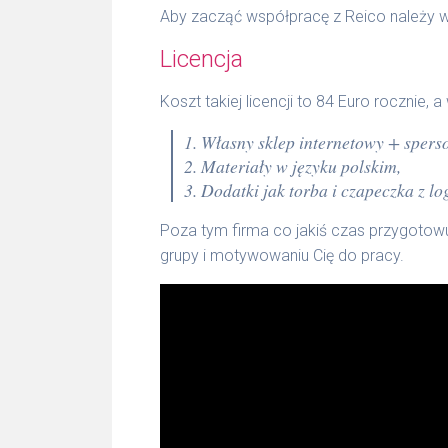
Aby zacząć współpracę z Reico należy wy
Licencja
Koszt takiej licencji to 84 Euro rocznie,
1. Własny sklep internetowy + spers
2. Materiały w języku polskim,
3. Dodatki jak torba i czapeczka z lo
Poza tym firma co jakiś czas przygotow
grupy i motywowaniu Cię do pracy.