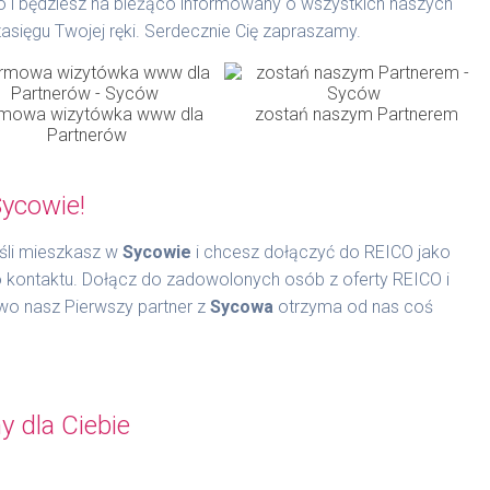
go i będziesz na bieżąco informowany o wszystkich naszych
asięgu Twojej ręki. Serdecznie Cię zapraszamy.
mowa wizytówka www dla
zostań naszym Partnerem
Partnerów
ycowie!
śli mieszkasz w
Sycowie
i chcesz dołączyć do REICO jako
o kontaktu. Dołącz do zadowolonych osób z oferty REICO i
wo nasz Pierwszy partner z
Sycowa
otrzyma od nas coś
y dla Ciebie