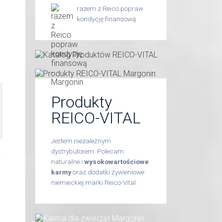
razem z Reico popraw
kondycję finansową
Produkty
REICO-VITAL
Jestem niezależnym
dystrybutorem. Polecam
naturalne i
wysokowartościowe
karmy
oraz dodatki żywieniowe
niemieckiej marki Reico-Vital.