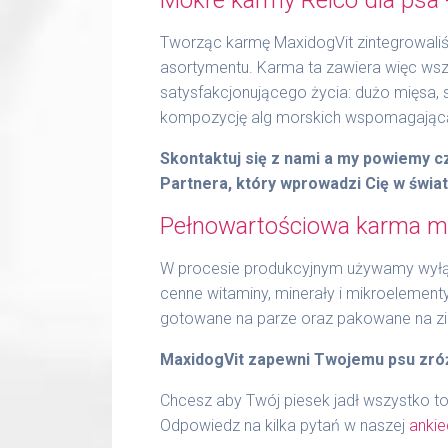
Tworząc karmę MaxidogVit zintegrowaliśm
asortymentu. Karma ta zawiera więc wszy
satysfakcjonującego życia: dużo mięsa,
kompozycję alg morskich wspomagającą 
Skontaktuj się z nami a my powiemy 
Partnera, który wprowadzi Cię w świa
Pełnowartościowa karma mo
W procesie produkcyjnym używamy wyłąc
cenne witaminy, minerały i mikroelement
gotowane na parze oraz pakowane na z
MaxidogVit zapewni Twojemu psu zró
Chcesz aby Twój piesek jadł wszystko to
Odpowiedz na kilka pytań w naszej
ankie