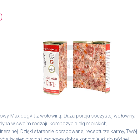
)
nowy MaxidogVit z wołowiną. Duża porcja soczystej wołowiny,
edyna w swoim rodzaju kompozycja alg morskich,
alnej. Dzięki starannie opracowanej recepturze karmy, Twój
borów żywieniowych i zachowa dobrą kondycję aż do późnej