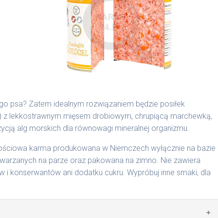
są składnikami spożywczymi takimi jak: żołądek, wątroba,
ego psa? Zatem idealnym rozwiązaniem będzie posiłek
b) z lekkostrawnym mięsem drobiowym, chrupiącą marchewką,
cyjnymi. Indywidualne potrzeby zależne są od rasy,
ją alg morskich dla równowagi mineralnej organizmu.
nnych czynników.
rtościowa karma produkowana w Niemczech wyłącznie na bazie
0 g/1016 | 800 g/1024
arzanych na parze oraz pakowana na zimno. Nie zawiera
i konserwantów ani dodatku cukru. Wypróbuj inne smaki, dla