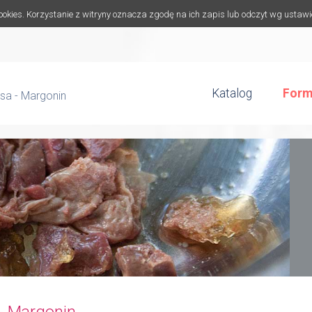
cookies. Korzystanie z witryny oznacza zgodę na ich zapis lub odczyt wg ustaw
Katalog
Form
sa - Margonin
- Margonin