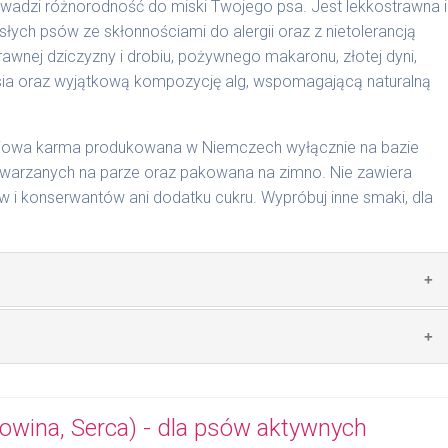
wadzi różnorodność do miski Twojego psa. Jest lekkostrawna i
słych psów ze skłonnościami do alergii oraz z nietolerancją
cyjnymi. Indywidualne potrzeby zależne są od rasy,
wnej dziczyzny i drobiu, pożywnego makaronu, złotej dyni,
nnych czynników.
sosia oraz wyjątkową kompozycję alg, wspomagającą naturalną
0 g/1017 | 800 g/1025
ciowa karma produkowana w Niemczech wyłącznie na bazie
arzanych na parze oraz pakowana na zimno. Nie zawiera
i konserwantów ani dodatku cukru. Wypróbuj inne smaki, dla
 zwierzęcego: 49% dziczyzna, 20% drób, 4% makaron, 4%
lej z łososia.
mywał świeży posiłek, oferujemy różne objętości puszek.
pakowań w lodówce, nie dłużej niż 2 dni.
wina, Serca) - dla psów aktywnych