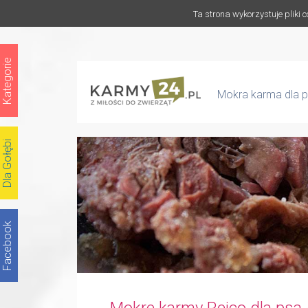
Ta strona wykorzystuje pliki 
Kategorie
Mokra karma dla p
Dla Gołębi
Facebook
Mokre karmy Reico dla psa 