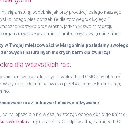
y się z naturą, podobnie jak przy produkcji całego naszego
stko, czego pies potrzebuje dla zdrowego, długiego i
 smaczne warzywa oraz własną, jedyną w swoim rodzaju
organizm w przywracaniu naturalnej równowagi mineralnej.
czy w Twojej miejscowości w Margoninie posiadamy swojeg
t zdrowych i naturalnych mokrych karm dla zwierząt.
kra dla wszystkich ras.
znie surowców naturalnych i wolnych od GMO, aby chronić
y. Wszystkie składniki są świeżo przetwarzane w Niemczech,
imno.
żnicowane oraz pełnowartościowe odżywianie.
, co najlepsze ale nie wiesz jak zacząć odpowiednio go karmić?
cie zwierzaka
a my doradzimy Ci odpowiednią karmę REICO.