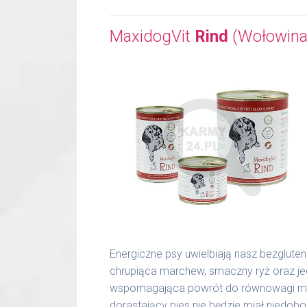
MaxidogVit
Rind
(Wołowina
Energiczne psy uwielbiają nasz bezglute
chrupiąca marchew, smaczny ryż oraz j
wspomagająca powrót do równowagi miner
dorastający pies nie będzie miał niedo