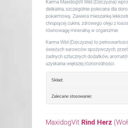
51 - 65 kg
1200 g
Karma MaxidogVit Wild (Dziczyzna) wpro
delikatna, szczególnie polecana dla doro
Podane liczby są wartościami orienta
pokarmową. Zawiera mieszankę lekkostra
aktywności, warunków hodowli oraz i
chrupiącej cukinii, zdrowego oleju z ło
równowagę mineralną w organizmie.
Waga netto/Nr art.: 200 g/1001 | 40
Karma Wild (Dziczyzna) to pełnowartoś
świeżych surowców spożywczych, przetw
żadnych sztucznych dodatków, aromatów 
uzyskania większej różnorodności.
Skład:
Skład:
mięso i produkty pochodzenia
Zalecane stosowanie:
dynia, 2% cukinia, bulion mięsny, algi, o
W trosce aby Twój pupil zawsze otrzy
Szczegółowa analiza składu:
Zalecamy przechowywanie otwartych o
MaxidogVit
Rind Herz
(Woło
surowe białko 11,60 %