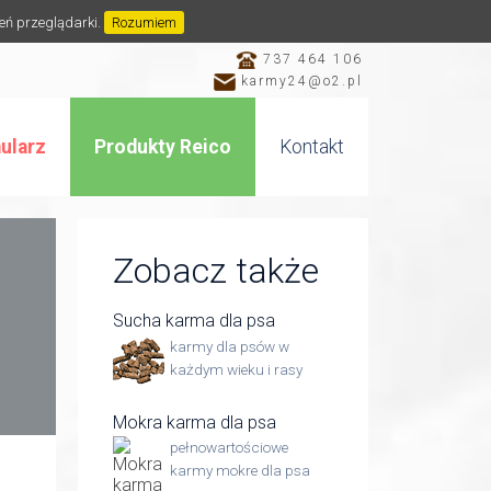
ień przeglądarki.
Rozumiem
737 464 106
karmy24@o2.pl
ularz
Produkty Reico
Kontakt
Zobacz także
Sucha karma dla psa
karmy dla psów w
każdym wieku i rasy
Mokra karma dla psa
pełnowartościowe
karmy mokre dla psa