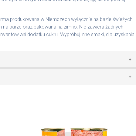
karma produkowana w Niemczech wyłącznie na bazie świeżych
 na parze oraz pakowana na zimno. Nie zawiera żadnych
wantów ani dodatku cukru. Wypróbuj inne smaki, dla uzyskania
zwierzęcego: 69% wołowina, 4% ryż, 4% marchew, bulion
mywał świeży posiłek, oferujemy różne objętości puszek.
pakowań w lodówce, nie dłużej niż 2 dni.
nie na MaxidogVit Wołowina