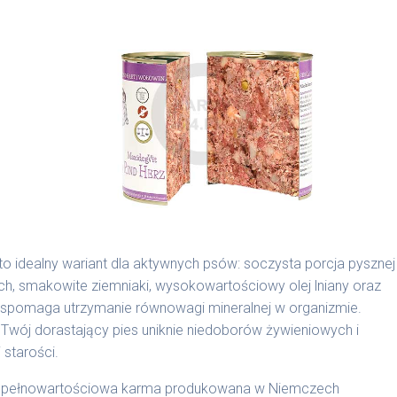
ie na MaxidogVit Wild (Dziczyzna)
dodawane do naszych karm są składnikami spożywczymi
odgardle.
to idealny wariant dla aktywnych psów: soczysta porcja pysznej
ch, smakowite ziemniaki, wysokowartościowy olej lniany oraz
cyjnymi. Indywidualne potrzeby zależne są od rasy,
wspomaga utrzymanie równowagi mineralnej w organizmie.
nnych czynników.
 Twój dorastający pies uniknie niedoborów żywieniowych i
 starości.
0 g/1018 | 800 g/1026
to pełnowartościowa karma produkowana w Niemczech