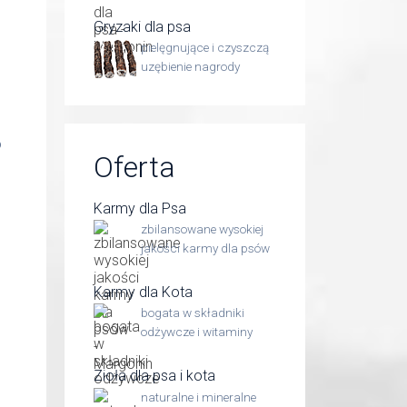
Gryzaki dla psa
pielęgnujące i czyszczą
uzębienie nagrody
o
Oferta
Karmy dla Psa
zbilansowane wysokiej
jakości karmy dla psów
Karmy dla Kota
bogata w składniki
odżywcze i witaminy
Zioła dla psa i kota
naturalne i mineralne