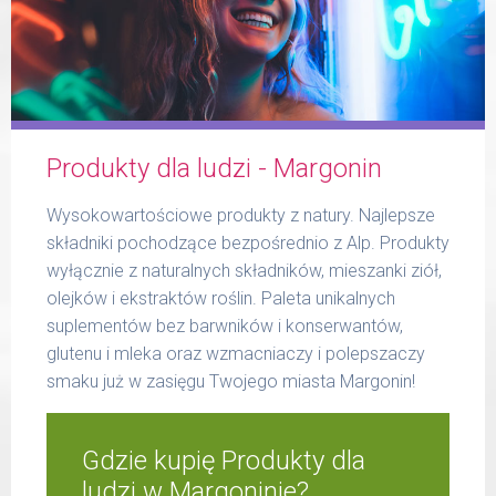
Formularz
Produkty dla ludzi - Margonin
Produkty Reico
Wysokowartościowe produkty z natury. Najlepsze
składniki pochodzące bezpośrednio z Alp. Produkty
wyłącznie z naturalnych składników, mieszanki ziół,
olejków i ekstraktów roślin. Paleta unikalnych
suplementów bez barwników i konserwantów,
Kontakt
glutenu i mleka oraz wzmacniaczy i polepszaczy
smaku już w zasięgu Twojego miasta Margonin!
Gdzie kupię Produkty dla
ludzi w Margoninie?