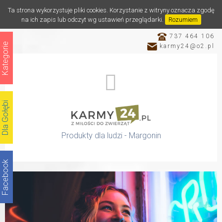
Ta strona wykorzystuje pliki cookies. Korzystanie z witryny oznacza zgodę
na ich zapis lub odczyt wg ustawień przeglądarki.
Rozumiem
737 464 106
Kategorie
karmy24@o2.pl
Dla Gołębi
Produkty dla ludzi - Margonin
Facebook
Katalog