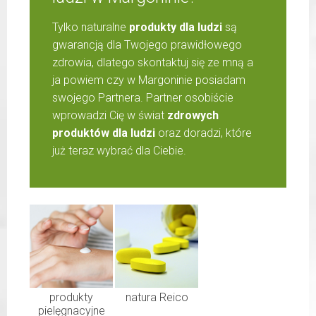
Tylko naturalne
produkty dla ludzi
są
gwarancją dla Twojego prawidłowego
zdrowia, dlatego skontaktuj się ze mną a
ja powiem czy w Margoninie posiadam
swojego Partnera. Partner osobiście
wprowadzi Cię w świat
zdrowych
produktów dla ludzi
oraz doradzi, które
już teraz wybrać dla Ciebie.
produkty
natura Reico
pielęgnacyjne