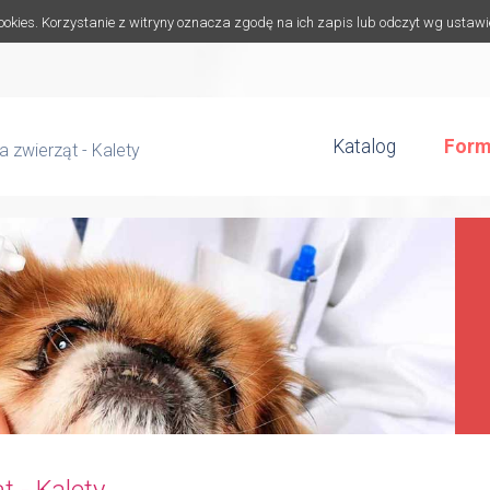
cookies. Korzystanie z witryny oznacza zgodę na ich zapis lub odczyt wg ustaw
Katalog
Form
na zwierząt - Kalety
t - Kalety