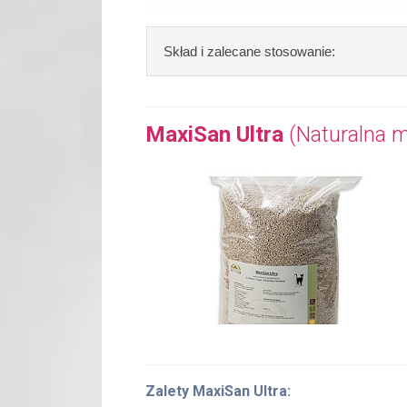
Skład i zalecane stosowanie:
Skład:
melaleuca skrętnolistna, neem,
MaxiSan Ultra
(Naturalna m
Stosowanie:
wmasowywać 1 kroplę w c
osiągnięciu podstawowej stabilizacji 
Zawartość/Nr art.: 10 ml/3009
Zalety MaxiSan Ultra: