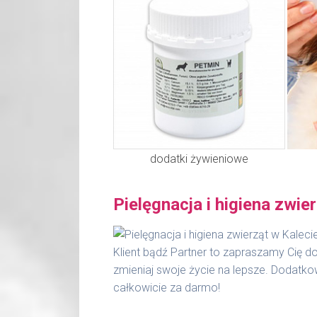
Waga netto/Nr art.: 6 kg/2033
dodatki żywieniowe
Pielęgnacja i higiena zwie
Klient bądź Partner to zapraszamy Cię d
zmieniaj swoje życie na lepsze. Dodatko
całkowicie za darmo!