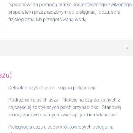
"śpiochów" za pomocą płatka kosmetycznego zwilżonego
preparatem przeznaczonym do pielęgnacji oczu, solą
fizjologiczną lub przegotowaną wodą.
szu)
2 kropli, usunąć ewentualne zabrudzenia.
Delikatne czyszczenie i kojąca pielęgnacja.
Podrażnienia psich uszu i infekcje należą do jednych z
najczęściej spotykanych psich przypadłości. Stanowią
zmorę zarówno samych zwierząt, jak i ich właścicieli.
Pielęgnacja uszu u psów krótkowłosych polega na