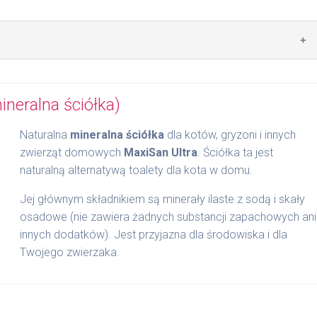
 żywotnik zwyczajny, lawenda, cedr.
ineralna ściółka)
zubki obu uszu i okolicę szyi przez 1 do 3 tygodni. Po
wystarczy zastosować 1 - 2 razy w tygodniu.
Naturalna
mineralna ściółka
dla kotów, gryzoni i innych
zwierząt domowych
MaxiSan Ultra
. Ściółka ta jest
naturalną alternatywą toalety dla kota w domu.
Jej głównym składnikiem są minerały ilaste z sodą i skały
osadowe (nie zawiera żadnych substancji zapachowych ani
innych dodatków). Jest przyjazna dla środowiska i dla
Twojego zwierzaka.