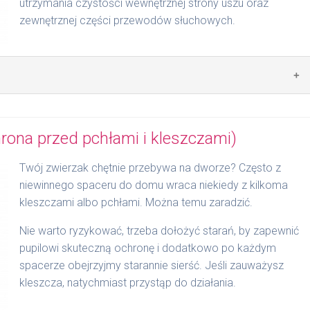
utrzymania czystości wewnętrznej strony uszu oraz
zewnętrznej części przewodów słuchowych.
sorbat 20, miodla indyjska, melaleuka skrętnolistna,
rona przed pchłami i kleszczami)
 2 kropli i dokładnie rozmasować.
Twój zwierzak chętnie przebywa na dworze? Często z
niewinnego spaceru do domu wraca niekiedy z kilkoma
kleszczami albo pchłami. Można temu zaradzić.
Nie warto ryzykować, trzeba dołożyć starań, by zapewnić
pupilowi skuteczną ochronę i dodatkowo po każdym
spacerze obejrzyjmy starannie sierść. Jeśli zauważysz
kleszcza, natychmiast przystąp do działania.