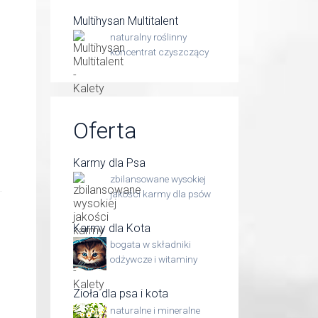
Multihysan Multitalent
naturalny roślinny
koncentrat czyszczący
Oferta
Karmy dla Psa
zbilansowane wysokiej
jakości karmy dla psów
Karmy dla Kota
bogata w składniki
odżywcze i witaminy
Zioła dla psa i kota
naturalne i mineralne