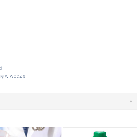
i
się w wodzie
 5 cm. Codziennie usuwaj powstałe grudki przy pomocy
 odpady z gospodarstwa domowego lub pojemnik bio.