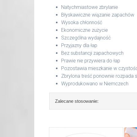
Natychmiastowe zbrylanie
Błyskawiczne wiązanie zapachów
Wysoka chłonność
Ekonomiczne zużycie
Szczególna wydajność
Przyjazny dla łap
Bez substancji zapachowych
Prawie nie przywiera do łap
Pozostawia mieszkanie w czystośc
Zbrylona treść ponownie rozpada 
Wyprodukowano w Niemczech
Zalecane stosowanie:
Wypełnij kocią toaletę do wysokości
łopatki. Łatwa utylizacja: kompost,