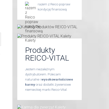
razem z Reico popraw
kondycję finansową
Produkty
REICO-VITAL
Jestem niezależnym
dystrybutorem. Polecam
naturalne i
wysokowartościowe
karmy
oraz dodatki żywieniowe
niemieckiej marki Reico-Vital.