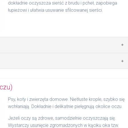
dokładnie oczyszcza sierść z brudu i pcheł, zapobiega
łupieżowi i ułatwia usuwanie sfilcowanej sierści.
elu, olej jojoby, betaina, mieszanka ekstraktów ziołowych,
płukać po 2 - 3 minutach. Następnie czynność powtórzyć i
, po czym dokładnie spłukać.
oczu)
wać w miejscu niedostępnym dla małych dzieci. W
Psy, koty i zwierzęta domowe. Nietłuste krople, szybko się
iast przemyć je wodą przez ok. 10 minut.
wchłaniają. Dokładnie i delikatnie pielęgnują okolice oczu.
Jeżeli oczy są zdrowe, samodzielnie oczyszczają się.
Wystarczy usunięcie zgromadzonych w kąciku oka tzw.