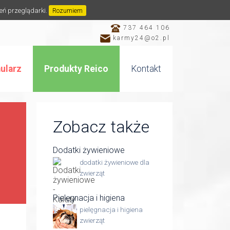
ień przeglądarki.
Rozumiem
737 464 106
karmy24@o2.pl
ularz
Produkty Reico
Kontakt
Zobacz także
Dodatki żywieniowe
dodatki żywieniowe dla
zwierząt
Pielęgnacja i higiena
pielęgnacja i higiena
zwierząt