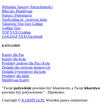
Wirtualne Spacery Nieruchomości
Mleczko Multihysan
Natura i Pielęgnacja
TaxiGoldap.pl - przewóz ludzi
Taksówki Top-Taxi Gołdap
Gołdap Taxi
TOP TAXI Gołdap
GOŁDAP TAXI Facebook
KATEGORIE
Karmy dla Psa
Karmy dla Kota
Produkty ziołowe dla Psa i Kota
Dodatki dla zwierząt domowych
Dodatki żywieniowe dla koni
Produkty dla ludzi
Multihysan Kalety
"Twoje
pożywienie
powinno być lekarstwem, a Twoje
lekarstwo
powinno być pożywieniem." - Hipokrates.
Copyright ©
KARMY24.PL
Wszelkie prawa zastrzeżone.