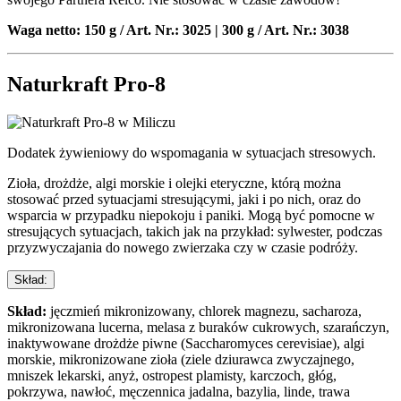
Waga netto: 150 g / Art. Nr.: 3025 | 300 g / Art. Nr.: 3038
Naturkraft Pro-8
Dodatek żywieniowy do wspomagania w sytuacjach stresowych.
Zioła, drożdże, algi morskie i olejki eteryczne, którą można
stosować przed sytuacjami stresującymi, jaki i po nich, oraz do
wsparcia w przypadku niepokoju i paniki. Mogą być pomocne w
stresujących sytuacjach, takich jak na przykład: sylwester, podczas
przyzwyczajania do nowego zwierzaka czy w czasie podróży.
Skład:
Skład:
jęczmień mikronizowany, chlorek magnezu, sacharoza,
mikronizowana lucerna, melasa z buraków cukrowych, szarańczyn,
inaktywowane drożdże piwne (Saccharomyces cerevisiae), algi
morskie, mikronizowane zioła (ziele dziurawca zwyczajnego,
mniszek lekarski, anyż, ostropest plamisty, karczoch, głóg,
pokrzywa, nawłoć, męczennica jadalna, bazylia, linde, trawa