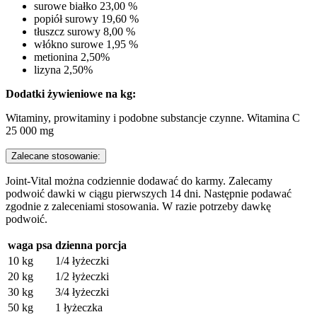
surowe białko 23,00 %
popiół surowy 19,60 %
tłuszcz surowy 8,00 %
włókno surowe 1,95 %
metionina 2,50%
lizyna 2,50%
Dodatki żywieniowe na kg:
Witaminy, prowitaminy i podobne substancje czynne. Witamina C
25 000 mg
Zalecane stosowanie:
Joint-Vital można codziennie dodawać do karmy. Zalecamy
podwoić dawki w ciągu pierwszych 14 dni. Następnie podawać
zgodnie z zaleceniami stosowania. W razie potrzeby dawkę
podwoić.
waga psa
dzienna porcja
10 kg
1/4 łyżeczki
20 kg
1/2 łyżeczki
30 kg
3/4 łyżeczki
50 kg
1 łyżeczka