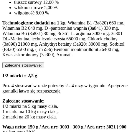
tłuszcz surowy 12,00 %
włókno surowe 5,00 %
wilgotność 8,00 %
Technologiczne dodatki na 1 kg
: Witamina B1 (3a820) 660 mg,
Witamina B2 640 mg, D -pantetonian wapnia (3a841) 330 mg,
Witamina B6 (3a831) 30 mg, 3c361 L- arginina 3000 mg, 3c301
DL-Metionina, technicznie czysta 65000 mg, Chlorek choliny
(3a890) 21000 mg, Anhydryt betainy (3a920) 30000 mg, Sorbitol
(E420) 6500 mg, (1m558i) Bentonit montmorillonit 26400 mg,
Kwas askorbinowy (3a300), Aromat.
Zalecane stosowanie:
1/2 miarki = 2,5 g
Pro- 4 stosować w razie potrzeby 2 - 4 razy w tygodniu. Apetyczne
granulki łatwo się rozpuszczają.
Zalecane stosowanie
:
1/2 miarki na 5 kg masy ciała,
1 miarka na 10 kg masy ciała,
2 miarki na 20 kg masy ciała.
Waga netto: 150 g / Art. nr:: 3003 | 300 g / Art. nr::: 3021 | 900