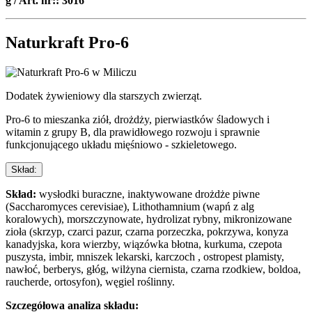
g / Art. nr:: 3016
Naturkraft Pro-6
Dodatek żywieniowy dla starszych zwierząt.
Pro-6 to mieszanka ziół, drożdży, pierwiastków śladowych i
witamin z grupy B, dla prawidłowego rozwoju i sprawnie
funkcjonującego układu mięśniowo - szkieletowego.
Skład:
Skład:
wysłodki buraczne, inaktywowane drożdże piwne
(Saccharomyces cerevisiae), Lithothamnium (wapń z alg
koralowych), morszczynowate, hydrolizat rybny, mikronizowane
zioła (skrzyp, czarci pazur, czarna porzeczka, pokrzywa, konyza
kanadyjska, kora wierzby, wiązówka błotna, kurkuma, czepota
puszysta, imbir, mniszek lekarski, karczoch , ostropest plamisty,
nawłoć, berberys, głóg, wilżyna ciernista, czarna rzodkiew, boldoa,
raucherde, ortosyfon), węgiel roślinny.
Szczegółowa analiza składu: