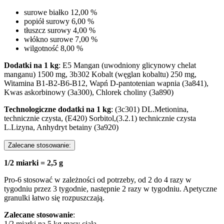
surowe białko 12,00 %
popiół surowy 6,00 %
tłuszcz surowy 4,00 %
włókno surowe 7,00 %
wilgotność 8,00 %
Dodatki na 1 kg
: E5 Mangan (uwodniony glicynowy chelat
manganu) 1500 mg, 3b302 Kobalt (węglan kobaltu) 250 mg,
Witamina B1-B2-B6-B12, Wapń D-pantotenian wapnia (3a841),
Kwas askorbinowy (3a300), Chlorek choliny (3a890)
Technologiczne dodatki na 1 kg
: (3c301) DL.Metionina,
technicznie czysta, (E420) Sorbitol,(3.2.1) technicznie czysta
L.Lizyna, Anhydryt betainy (3a920)
Zalecane stosowanie:
1/2 miarki = 2,5 g
Pro-6 stosować w zależności od potrzeby, od 2 do 4 razy w
tygodniu przez 3 tygodnie, następnie 2 razy w tygodniu. Apetyczne
granulki łatwo się rozpuszczają.
Zalecane stosowanie
:
1/2 miarki na 5 kg masy ciała,