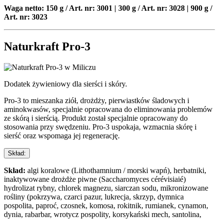
Waga netto: 150 g / Art. nr: 3001 | 300 g / Art. nr: 3028 | 900 g /
Art. nr: 3023
Naturkraft Pro-3
Dodatek żywieniowy dla sierści i skóry.
Pro-3 to mieszanka ziół, drożdży, pierwiastków śladowych i
aminokwasów, specjalnie opracowana do eliminowania problemów
ze skórą i sierścią. Produkt został specjalnie opracowany do
stosowania przy swędzeniu. Pro-3 uspokaja, wzmacnia skórę i
sierść oraz wspomaga jej regenerację.
Skład:
Skład:
algi koralowe (Lithothamnium / morski wapń), herbatniki,
inaktywowane drożdże piwne (Saccharomyces cérévisiaié)
hydrolizat rybny, chlorek magnezu, siarczan sodu, mikronizowane
rośliny (pokrzywa, czarci pazur, lukrecja, skrzyp, dymnica
pospolita, paproć, czosnek, komosa, rokitnik, rumianek, cynamon,
dynia, rabarbar, wrotycz pospolity, korsykański mech, santolina,