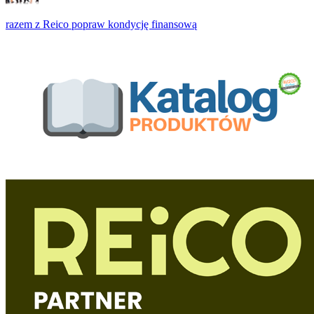
razem z Reico popraw kondycję finansową