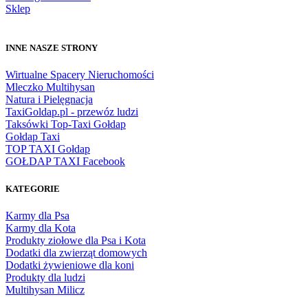
Sklep
INNE NASZE STRONY
Wirtualne Spacery Nieruchomości
Mleczko Multihysan
Natura i Pielęgnacja
TaxiGoldap.pl - przewóz ludzi
Taksówki Top-Taxi Gołdap
Gołdap Taxi
TOP TAXI Gołdap
GOŁDAP TAXI Facebook
KATEGORIE
Karmy dla Psa
Karmy dla Kota
Produkty ziołowe dla Psa i Kota
Dodatki dla zwierząt domowych
Dodatki żywieniowe dla koni
Produkty dla ludzi
Multihysan Milicz