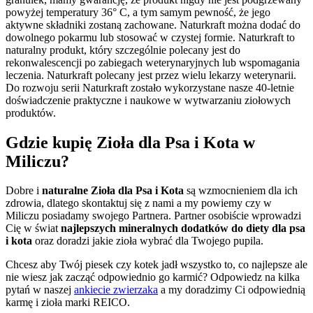
powyżej temperatury 36° C, a tym samym pewność, że jego
aktywne składniki zostaną zachowane. Naturkraft można dodać do
dowolnego pokarmu lub stosować w czystej formie. Naturkraft to
naturalny produkt, który szczególnie polecany jest do
rekonwalescencji po zabiegach weterynaryjnych lub wspomagania
leczenia. Naturkraft polecany jest przez wielu lekarzy weterynarii.
Do rozwoju serii Naturkraft zostało wykorzystane nasze 40-letnie
doświadczenie praktyczne i naukowe w wytwarzaniu ziołowych
produktów.
Gdzie kupię Zioła dla Psa i Kota w
Miliczu?
Dobre i
naturalne Zioła dla Psa i Kota
są wzmocnieniem dla ich
zdrowia, dlatego skontaktuj się z nami a my powiemy czy w
Miliczu posiadamy swojego Partnera. Partner osobiście wprowadzi
Cię w świat
najlepszych mineralnych dodatków do diety dla psa
i kota
oraz doradzi jakie zioła wybrać dla Twojego pupila.
Chcesz aby Twój piesek czy kotek jadł wszystko to, co najlepsze ale
nie wiesz jak zacząć odpowiednio go karmić? Odpowiedz na kilka
pytań w naszej
ankiecie zwierzaka
a my doradzimy Ci odpowiednią
karmę i zioła marki REICO.