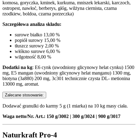
komosa, goryczka, kminek, kurkuma, mniszek lekarski, karczoch,
ostropest, nawłoć, berberys, głóg, wilżyna ciernista, czarna
rzodkiew, boldoa, czarna porzeczka)
Szczegółowa analiza składu:
surowe białko 13,00 %
popiół surowy 15,00 %
tłuszcz surowy 2,00 %
włókno surowe 6,00 %
wilgotność 8,00 %
Dodatki na kg
: E6 cynk (uwodniony glicynowy helat cynku) 1500
mg, E5 mangan (uwodniony glicynowy helat manganu) 1300 mg,
biotyna (3a880) 200 mg, 3c301 technicznie czysta DL- metionina
13000 mg, aromat.
Zalecane stosowanie:
Dodawać granulki do karmy 5 g (1 miarka) na 10 kg masy ciała.
Waga netto/Nr. Art.: 150 g/3002 | 300 g/3024 | 900 g/3017
Naturkraft Pro-4