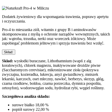
Dodatek żywieniowy dla wspomagania trawienia, poprawy apetytu
i oczyszczania.
Pro-4 to mieszanka ziół, witamin z grupy B i aminokwasów
skomponowana z myślą o ochronie narządów wewnętrznych, takich
jak: wątroba, trzustka, nerki oraz woreczek żółciowy. Może
zapobiegać problemom jelitowym i sprzyja trawieniu bez wzdęć.
Skład:
Skład:
wysłodki buraczane, Lithothamnium (wapń z alg
koralowych), chlorek magnezu, inaktywowane drożdże piwne
(Saccharomyces cerevisiae), mikronizowane zioła (pokrzywa
zwyczajna, kozieradka, lukrecja, anyż gwiazdkowy, mniszek
lekarski, karczoch, oset mleczny, nawłoć, berberys, skrzyp, głóg,
czarna rzodkiew, boldoa, czarna porzeczka, dymnica pospolita,
ortosyfon), wodorowęglan sodu, hydrolizat rybi, węgiel roślinny.
Szczegółowa analiza składu:
surowe białko 18,00 %
popiół surowy 22,00 %