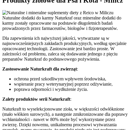
Produkty ziołowe dla Psa i Kota - Milicz
Naturalne dodatki do karmy Naturkraf oraz mineralne dodatki do
karmy zostały opracowane na podstawie długoletnich badań
prowadzonych przez farmaceutów, biologów i fizjoterapeutów.
Dla zapewnienia ich najwyższej jakości, wytwarzane są w
najnowocześniejszych zakładach produkcyjnych, według specjalnie
opracowanej technologii. Zastosowanie jest bardzo proste. W
zależności od problemu, zaleca się dodawanie jednego z pięciu
preparatów Naturkraf do podstawowego pożywienia.
Zastosowanie Naturkraft dla zwierząt
:
ochrona przed szkodliwym wpływem środowiska,
wspieranie pracy weterynaryjnej poprzez odżywianie,
poprawa odporności i wydłużenie życia.
Zalety produktów serii Naturkraft
:
Naturkraft to wyselekcjonowane zioła, w większości odwłóknione
(mało włókien surowych), a następnie zmikronizowane dla poprawy
wchłanialności - nawet w 80% może być wykorzystane przez
zwierzę. Dzięki nowemu, unikalnemu procesowi wytwarzania
granulek, mamy gwarancję, że produkt nigdy nie jest podgrzewany