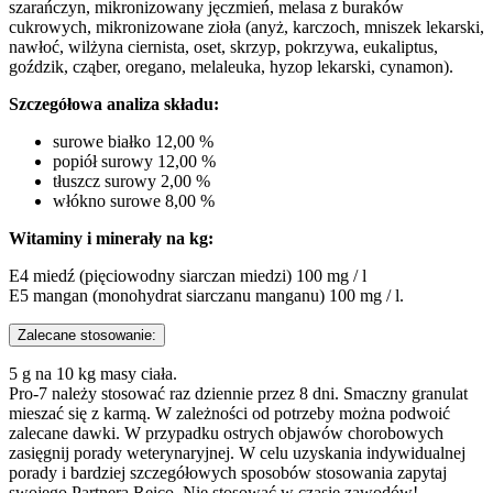
szarańczyn, mikronizowany jęczmień, melasa z buraków
cukrowych, mikronizowane zioła (anyż, karczoch, mniszek lekarski,
nawłoć, wilżyna ciernista, oset, skrzyp, pokrzywa, eukaliptus,
goździk, cząber, oregano, melaleuka, hyzop lekarski, cynamon).
Szczegółowa analiza składu:
surowe białko 12,00 %
popiół surowy 12,00 %
tłuszcz surowy 2,00 %
włókno surowe 8,00 %
Witaminy i minerały na kg:
E4 miedź (pięciowodny siarczan miedzi) 100 mg / l
E5 mangan (monohydrat siarczanu manganu) 100 mg / l.
Zalecane stosowanie:
5 g na 10 kg masy ciała.
Pro-7 należy stosować raz dziennie przez 8 dni. Smaczny granulat
mieszać się z karmą. W zależności od potrzeby można podwoić
zalecane dawki. W przypadku ostrych objawów chorobowych
zasięgnij porady weterynaryjnej. W celu uzyskania indywidualnej
porady i bardziej szczegółowych sposobów stosowania zapytaj
swojego Partnera Reico. Nie stosować w czasie zawodów!