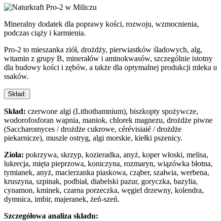
Mineralny dodatek dla poprawy kości, rozwoju, wzmocnienia,
podczas ciąży i karmienia.
Pro-2 to mieszanka ziół, drożdży, pierwiastków śladowych, alg,
witamin z grupy B, minerałów i aminokwasów, szczególnie istotny
dla budowy kości i zębów, a także dla optymalnej produkcji mleka u
ssaków.
Skład:
Skład:
czerwone algi (Lithothamnium), biszkopty spożywcze,
wodorofosforan wapnia, maniok, chlorek magnezu, drożdże piwne
(Saccharomyces / drożdże cukrowe, cérévisiaié / drożdże
piekarnicze), muszle ostryg, algi morskie, kiełki pszenicy.
Zioła:
pokrzywa, skrzyp, kozieradka, anyż, koper włoski, melisa,
lukrecja, mięta pieprzowa, koniczyna, rozmaryn, wiązówka błotna,
tymianek, anyż, macierzanka piaskowa, cząber, szałwia, werbena,
kruszyna, szpinak, podbiał, diabelski pazur, goryczka, bazylia,
cynamon, kminek, czarna porzeczka, węgiel drzewny, kolendra,
dymnica, imbir, majeranek, żeń-szeń.
Szczegółowa analiza składu: