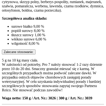
cytrynowa, skrzyp polny, berberys pospolity, rumianek, majeranek,
szałwia, pomarańcza, werbena, lawenda, czarna rzodkiew, dymnica,
ortosyfonon, boldoa, czarna porzeczka).
Szczegółowa analiza składu:
surowe białko 9,00 %
popiół surowy 8,00 %
tłuszcz surowy 1,00 %
włókno surowe 6,00 %
wilgotność 8,00 %
Zalecane stosowanie:
5 g na 10 kg masy ciała.
W zależności od potrzeby, Pro 7 należy stosować 1-2 razy dziennie
przez 10 do 20 dni. Smaczny granulat mieszać się z karmą. W
szczególnych przypadkach można podwoić zalecane dawki. W
przypadku ostrych objawów chorobowych zasięgnij porady
weterynaryjnej. W celu uzyskania indywidualnej porady i bardziej
szczegółowych sposobów stosowania zapytaj swojego Partnera
Reico. Nie stosować podczas zawodów!
Waga netto: 150 g / Art. Nr.: 3026 | 300 g / Art. Nr.: 3039