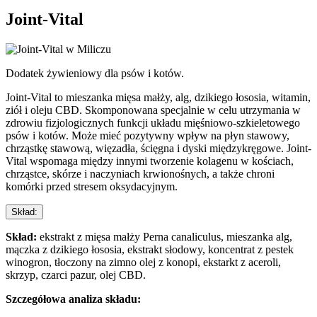
Joint-Vital
Dodatek żywieniowy dla psów i kotów.
Joint-Vital to mieszanka mięsa małży, alg, dzikiego łososia, witamin,
ziół i oleju CBD. Skomponowana specjalnie w celu utrzymania w
zdrowiu fizjologicznych funkcji układu mięśniowo-szkieletowego
psów i kotów. Może mieć pozytywny wpływ na płyn stawowy,
chrząstkę stawową, więzadła, ścięgna i dyski międzykręgowe. Joint-
Vital wspomaga między innymi tworzenie kolagenu w kościach,
chrząstce, skórze i naczyniach krwionośnych, a także chroni
komórki przed stresem oksydacyjnym.
Skład:
Skład:
ekstrakt z mięsa małży Perna canaliculus, mieszanka alg,
mączka z dzikiego łososia, ekstrakt słodowy, koncentrat z pestek
winogron, tłoczony na zimno olej z konopi, ekstarkt z aceroli,
skrzyp, czarci pazur, olej CBD.
Szczegółowa analiza składu: