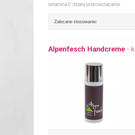
witamina E działa przeciwzapalnie.
Zalecane stosowanie:
Zalecane stosowanie:
rano, po oczy
wmasować.
Alpenfesch Handcreme
- 
Zawartość: 50 ml /Nr art.: 5100