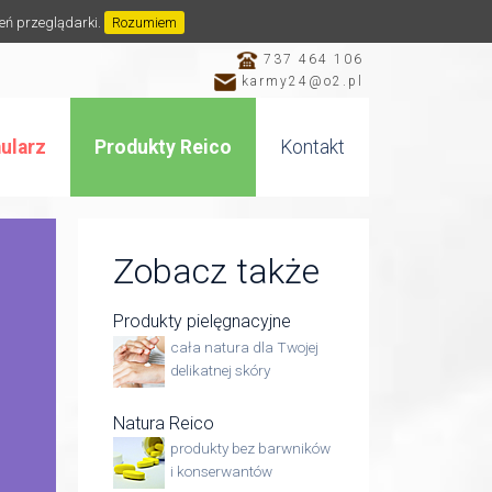
ień przeglądarki.
Rozumiem
737 464 106
karmy24@o2.pl
ularz
Produkty Reico
Kontakt
Zobacz także
Produkty pielęgnacyjne
cała natura dla Twojej
delikatnej skóry
Natura Reico
produkty bez barwników
i konserwantów