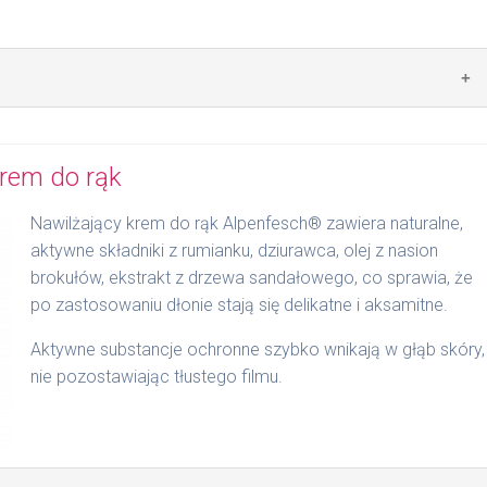
szczeniu skóry nałożyć na twarz, szyję i dekolt. Lekko
krem do rąk
Nawilżający krem do rąk Alpenfesch® zawiera naturalne,
aktywne składniki z rumianku, dziurawca, olej z nasion
brokułów, ekstrakt z drzewa sandałowego, co sprawia, że
po zastosowaniu dłonie stają się delikatne i aksamitne.
Aktywne substancje ochronne szybko wnikają w głąb skóry,
nie pozostawiając tłustego filmu.