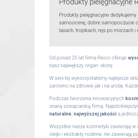
Produkty pielęgnacyjne 
Produkty pielęgnacyjne dedykujemy
samoocenę, dobre samopoczucie oraz
lasach, tropikach, rejs po morzach 
Od ponad 25 lat firma Reico oferuje
wys
nasz największy organ- skórę.
W serii tej wykorzystaliśmy najlepsze sk
zarówno na zdrowie jak i na urodę. Każd
Podczas tworzenia innowacyjnych
kosme
znaną szwajcarską firmą. Najistotniejszy
naturalne
,
najwyższej jakości
a jednocz
Wszystkie nasze kosmetyki zawierają w sw
olejki i ekstrakty roślinne, nie zawieraj