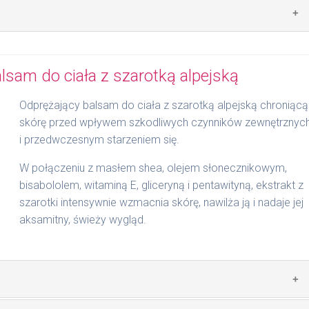
łożyć na wilgotną skórę i delikatnie wmasować. Szybko się
lsam do ciała z szarotką alpejską
Odprężający balsam do ciała z szarotką alpejską chroniącą
skórę przed wpływem szkodliwych czynników zewnętrznyc
i przedwczesnym starzeniem się.
W połączeniu z masłem shea, olejem słonecznikowym,
bisabololem, witaminą E, gliceryną i pentawityną, ekstrakt z
szarotki intensywnie wzmacnia skórę, nawilża ją i nadaje jej
aksamitny, świeży wygląd.