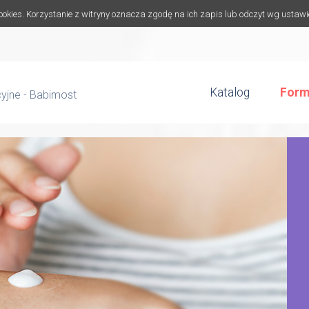
cookies. Korzystanie z witryny oznacza zgodę na ich zapis lub odczyt wg ustaw
Katalog
Form
cyjne - Babimost