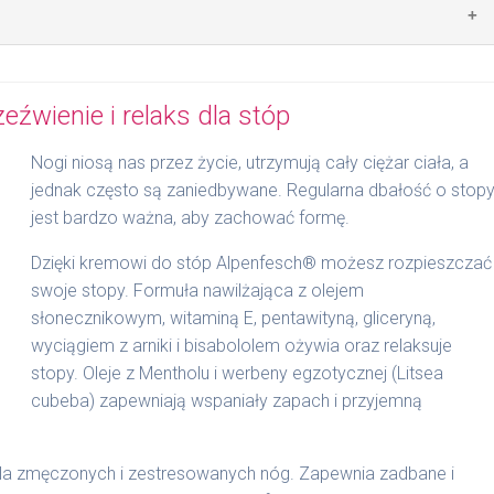
us), olej z nasion, capric / capric triglyceride, glicerol,
tyloheksanian cetearylu, alkohol cetearylowy, ekstrakt z
ydu, tokoferol, octan tokoferylu, bisabolol, alkohol
kładać na całe ciało i delikatnie wmasować.
olu, kationian poliglicerylu-4, stearynian sacharozy, kwas
zeźwienie i relaks dla stóp
ksantanowa, alkohol cetylowy, perfumy, kwas benzoesowy,
earoilu, kwas dehydrooctowy, cynamon amylowy, wodorotlenek
Nogi niosą nas przez życie, utrzymują cały ciężar ciała, a
as cytrynowy, cytrynian sodu, benzoesan benzylu, kumaryna,
jednak często są zaniedbywane. Regularna dbałość o stop
jest bardzo ważna, aby zachować formę.
Dzięki kremowi do stóp Alpenfesch® możesz rozpieszczać
swoje stopy. Formuła nawilżająca z olejem
słonecznikowym, witaminą E, pentawityną, gliceryną,
wyciągiem z arniki i bisabololem ożywia oraz relaksuje
stopy. Oleje z Mentholu i werbeny egzotycznej (Litsea
cubeba) zapewniają wspaniały zapach i przyjemną
dla zmęczonych i zestresowanych nóg. Zapewnia zadbane i