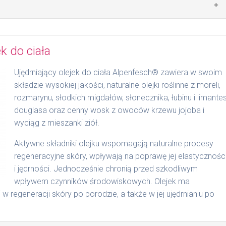
elką ilość i wsmarować do całkowitego wchłonięcia się
ek do ciała
Ujędrniający olejek do ciała Alpenfesch® zawiera w swoim
składzie wysokiej jakości, naturalne olejki roślinne z moreli,
rozmarynu, słodkich migdałów, słonecznika, łubinu i limante
douglasa oraz cenny wosk z owoców krzewu jojoba i
wyciąg z mieszanki ziół.
Aktywne składniki olejku wspomagają naturalne procesy
regeneracyjne skóry, wpływają na poprawę jej elastycznośc
i jędrności. Jednocześnie chronią przed szkodliwym
wpływem czynników środowiskowych. Olejek ma
w regeneracji skóry po porodzie, a także w jej ujędrnianiu po