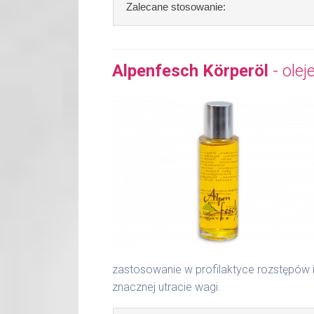
Zalecane stosowanie:
Zalecane stosowanie:
nałożyć niewi
kremu.
Alpenfesch Körperöl
- olej
Zawartość: 50 ml /Nr art.: 5102
zastosowanie w profilaktyce rozstępów i 
znacznej utracie wagi.