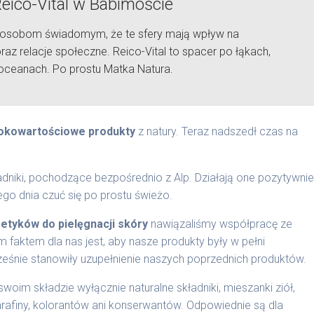
Reico-Vital w Babimoście
 osobom świadomym, że te sfery mają wpływ na
 relacje społeczne. Reico-Vital to spacer po łąkach,
i oceanach. Po prostu Matka Natura.
okowartościowe produkty
z natury. Teraz nadszedł czas na
ładniki, pochodzące bezpośrednio z Alp. Działają one pozytywnie
ego dnia czuć się po prostu świeżo.
tyków do pielęgnacji skóry
nawiązaliśmy współpracę ze
m faktem dla nas jest, aby nasze produkty były w pełni
eśnie stanowiły uzupełnienie naszych poprzednich produktów.
oim składzie wyłącznie naturalne składniki, mieszanki ziół,
ą parafiny, kolorantów ani konserwantów. Odpowiednie są dla