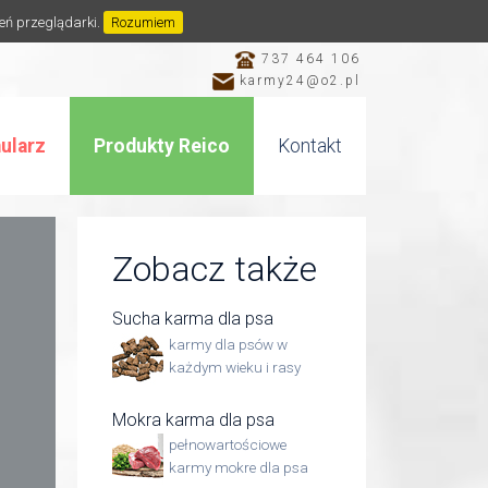
ień przeglądarki.
Rozumiem
737 464 106
karmy24@o2.pl
ularz
Produkty Reico
Kontakt
Zobacz także
Sucha karma dla psa
karmy dla psów w
każdym wieku i rasy
Mokra karma dla psa
pełnowartościowe
karmy mokre dla psa