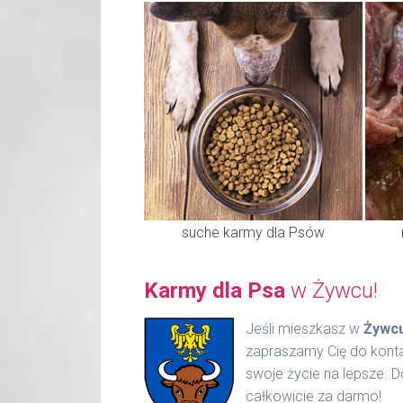
suche karmy dla Psów
Karmy dla Psa
w Żywcu!
Jeśli mieszkasz w
Żywc
zapraszamy Cię do konta
swoje życie na lepsze. 
całkowicie za darmo!