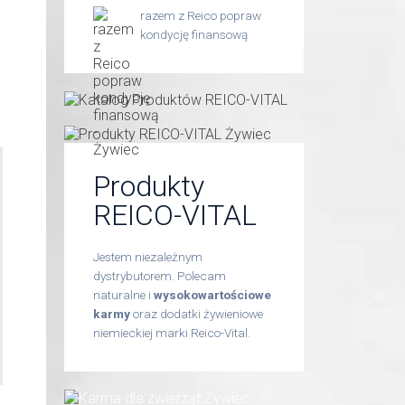
razem z Reico popraw
kondycję finansową
Produkty
REICO-VITAL
Jestem niezależnym
dystrybutorem. Polecam
naturalne i
wysokowartościowe
karmy
oraz dodatki żywieniowe
niemieckiej marki Reico-Vital.