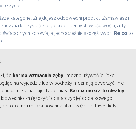
wne życie.
sze kategorie. Znajdujesz odpowiedni produkt. Zamawiasz i
s zaczyna korzystać z jego drogocennych właściwości, a Ty
b świadomych zdrowia, a jednocześnie szczęśliwych.
Reico
to
o.
?
kt, że
karma wzmacnia zęby
i można używać jej jako
będąc na wyjeździe lub w podróży można ją otworzyć i nie
ku dniach nie zmarnuje. Natomiast
Karma mokra to idealny
 odpowiednio zmiękczyć i dostarczyć jej dodatkowego
, że to karma mokra powinna stanowić podstawę diety