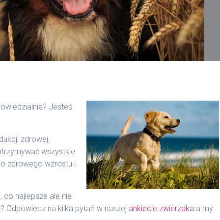
owiedzialnie? Jesteś
ukcji zdrowej,
 otrzymywać wszystkie
do zdrowego wzrostu i
 co najlepsze ale nie
? Odpowiedz na kilka pytań w naszej
ankiecie zwierzaka
a my