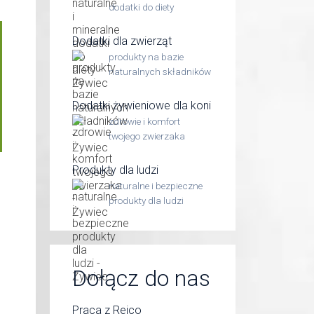
dodatki do diety
Dodatki dla zwierząt
produkty na bazie
naturalnych składników
Dodatki żywieniowe dla koni
zdrowie i komfort
twojego zwierzaka
Produkty dla ludzi
naturalne i bezpieczne
produkty dla ludzi
Dołącz do nas
Praca z Reico