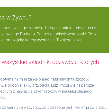
Psa w Żywcu?
 podstawą jego zdrowia, dlatego skontaktuj się z nami a
 swojego Partnera. Partner osobiście wprowadzi Cię w
z doradzi jaką karmę wybrać dla Twojego pupila.
wszystkie składniki odżywcze, których
optymalną mieszankę białek, naturalnych tłuszczów,
 Podobnie jak w przypadku ludzi, możliwie najbardziej
t jednym z najważniejszych kroków w kierunku długiego i
ości.
zawierające wszystko, co potrzebne jest Twojemu zwierzęciu,