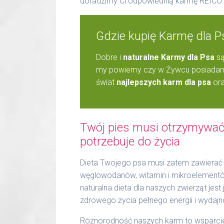
doradzimy Ci odpowiednią karmę REICO.
Gdzie kupię Karmę dla 
Dobre i
naturalne Karmy dla Psa
są
my powiemy czy w Żywcu posiadamy
świat
najlepszych karm dla psa
ora
Twój pies musi otrzymywać 
potrzebuje do życia
Dieta Twojego psa musi zatem zawierać 
węglowodanów, witamin i mikroelementów.
naturalna dieta dla naszych zwierząt jes
zdrowego życia pełnego energii i wydajn
Różnorodność naszych karm to wsparcie 