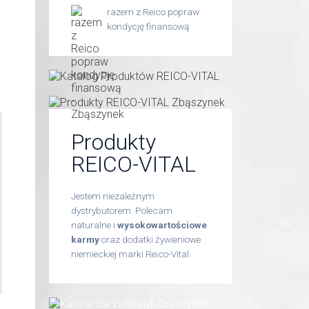
razem z Reico popraw
kondycję finansową
y
Produkty
REICO-VITAL
Jestem niezależnym
dystrybutorem. Polecam
naturalne i
wysokowartościowe
karmy
oraz dodatki żywieniowe
niemieckiej marki Reico-Vital.