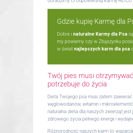
doradzimy Ci odpowiednią karmę REICO.
Gdzie kupię Karmę dla 
Dobre i
naturalne Karmy dla Psa
są
my powiemy czy w Zbąszynku posiad
w świat
najlepszych karm dla psa
o
Twój pies musi otrzymywać 
potrzebuje do życia
Dieta Twojego psa musi zatem zawierać 
węglowodanów, witamin i mikroelementów.
naturalna dieta dla naszych zwierząt jes
zdrowego życia pełnego energii i wydajn
Różnorodność naszych karm to wsparcie 