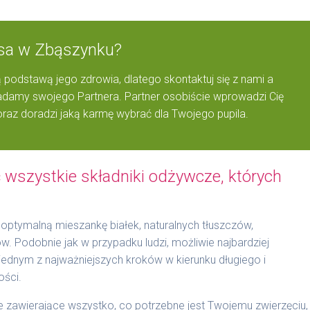
Psa w Zbąszynku?
 podstawą jego zdrowia, dlatego skontaktuj się z nami a
amy swojego Partnera. Partner osobiście wprowadzi Cię
raz doradzi jaką karmę wybrać dla Twojego pupila.
wszystkie składniki odżywcze, których
optymalną mieszankę białek, naturalnych tłuszczów,
 Podobnie jak w przypadku ludzi, możliwie najbardziej
t jednym z najważniejszych kroków w kierunku długiego i
ości.
zawierające wszystko, co potrzebne jest Twojemu zwierzęciu,