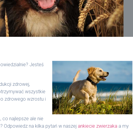
owiedzialnie? Jesteś
ukcji zdrowej,
 otrzymywać wszystkie
do zdrowego wzrostu i
 co najlepsze ale nie
? Odpowiedz na kilka pytań w naszej
ankiecie zwierzaka
a my