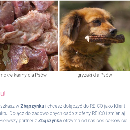
mokre karmy dla Psów
gryzaki dla Psów
u!
ieszkasz w
Zbąszynku
i chcesz dołączyć do REICO jako Klient
aktu. Dołącz do zadowolonych osób z oferty REICO i zmieniaj
Pierwszy partner z
Zbąszynka
otrzyma od nas coś całkowicie