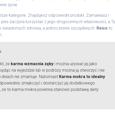
wne życie.
sze kategorie. Znajdujesz odpowiedni produkt. Zamawiasz i
j pies zaczyna korzystać z jego drogocennych właściwości, a T
b świadomych zdrowia, a jednocześnie szczęśliwych.
Reico
to
o.
?
kt, że
karma wzmacnia zęby
i można używać jej jako
będąc na wyjeździe lub w podróży można ją otworzyć i nie
ku dniach nie zmarnuje. Natomiast
Karma mokra to idealny
 odpowiednio zmiękczyć i dostarczyć jej dodatkowego
, że to karma mokra powinna stanowić podstawę diety