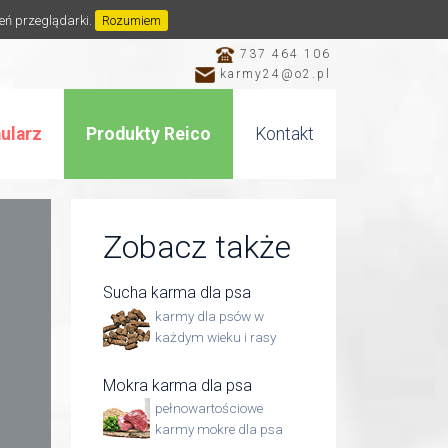
ień przeglądarki.
Rozumiem
737 464 106
karmy24@o2.pl
ularz
Produkty Reico
Kontakt
Zobacz także
Sucha karma dla psa
karmy dla psów w
każdym wieku i rasy
Mokra karma dla psa
pełnowartościowe
karmy mokre dla psa