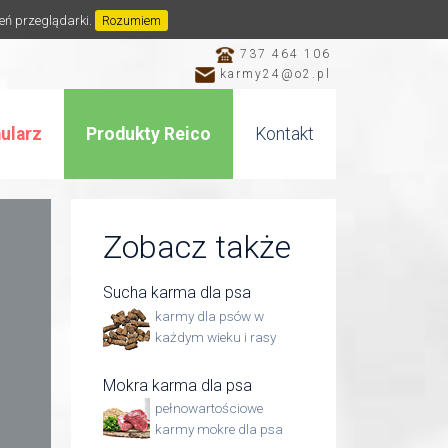
ień przeglądarki.
Rozumiem
737 464 106
karmy24@o2.pl
ularz
Produkty Reico
Kontakt
Zobacz także
Sucha karma dla psa
karmy dla psów w
każdym wieku i rasy
Mokra karma dla psa
pełnowartościowe
karmy mokre dla psa