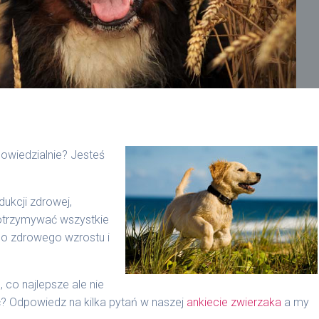
owiedzialnie? Jesteś
ukcji zdrowej,
 otrzymywać wszystkie
do zdrowego wzrostu i
 co najlepsze ale nie
? Odpowiedz na kilka pytań w naszej
ankiecie zwierzaka
a my