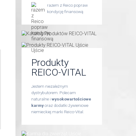
razem z Reico popraw
kondycję finansową
Produkty
REICO-VITAL
Jestem niezależnym
dystrybutorem. Polecam
naturalne i
wysokowartościowe
karmy
oraz dodatki żywieniowe
niemieckiej marki Reico-Vital.