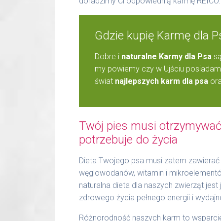
doradzimy Ci odpowiednią karmę REICO.
Gdzie kupię Karmę dla P
Dobre i
naturalne Karmy dla Psa
są
my powiemy czy w Ujściu posiadamy
świat
najlepszych karm dla psa
ora
Twój pies musi otrzymywać 
potrzebuje do życia
Dieta Twojego psa musi zatem zawierać 
węglowodanów, witamin i mikroelementów.
naturalna dieta dla naszych zwierząt jes
zdrowego życia pełnego energii i wydajn
Różnorodność naszych karm to wsparcie 