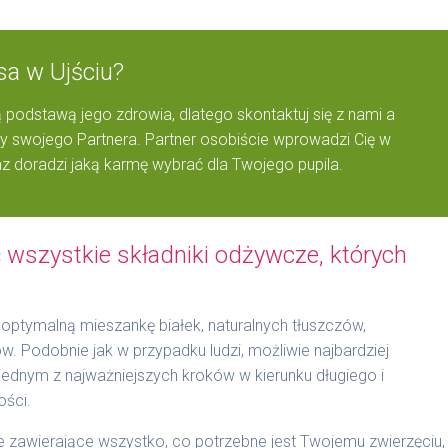
sa w Ujściu?
 podstawą jego zdrowia, dlatego skontaktuj się z nami a
 swojego Partnera. Partner osobiście wprowadzi Cię w
z doradzi jaką karmę wybrać dla Twojego pupila.
wszystkie składniki odżywcze, których
optymalną mieszankę białek, naturalnych tłuszczów,
 Podobnie jak w przypadku ludzi, możliwie najbardziej
t jednym z najważniejszych kroków w kierunku długiego i
ości.
zawierające wszystko, co potrzebne jest Twojemu zwierzęciu,