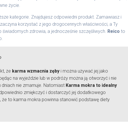
wne życie.
sze kategorie. Znajdujesz odpowiedni produkt. Zamawiasz i
s zaczyna korzystać z jego drogocennych właściwości, a Ty
b świadomych zdrowia, a jednocześnie szczęśliwych.
Reico
to
o.
?
kt, że
karma wzmacnia zęby
i można używać jej jako
będąc na wyjeździe lub w podróży można ją otworzyć i nie
ku dniach nie zmarnuje. Natomiast
Karma mokra to idealny
 odpowiednio zmiękczyć i dostarczyć jej dodatkowego
, że to karma mokra powinna stanowić podstawę diety