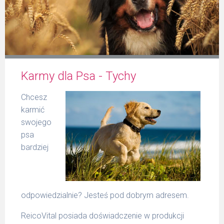
Formularz
Karmy dla Psa - Tychy
Produkty Reico
Chcesz
karmić
swojego
psa
bardziej
Kontakt
odpowiedzialnie? Jesteś pod dobrym adresem.
ReicoVital posiada doświadczenie w produkcji