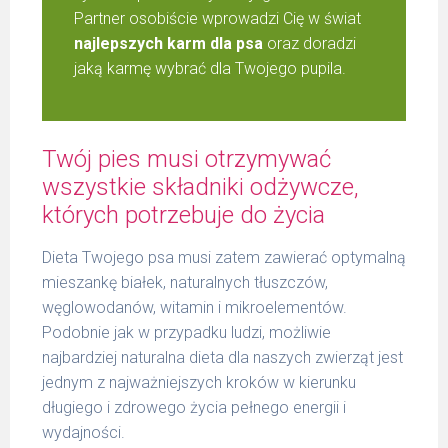
Partner osobiście wprowadzi Cię w świat
najlepszych karm dla psa
oraz doradzi
jaką karmę wybrać dla Twojego pupila.
Twój pies musi otrzymywać
wszystkie składniki odżywcze,
których potrzebuje do życia
Dieta Twojego psa musi zatem zawierać optymalną
mieszankę białek, naturalnych tłuszczów,
węglowodanów, witamin i mikroelementów.
Podobnie jak w przypadku ludzi, możliwie
najbardziej naturalna dieta dla naszych zwierząt jest
jednym z najważniejszych kroków w kierunku
długiego i zdrowego życia pełnego energii i
wydajności.