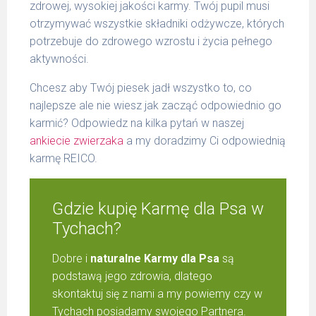
zdrowej, wysokiej jakości karmy. Twój pupil musi
otrzymywać wszystkie składniki odżywcze, których
potrzebuje do zdrowego wzrostu i życia pełnego
aktywności.
Chcesz aby Twój piesek jadł wszystko to, co
najlepsze ale nie wiesz jak zacząć odpowiednio go
karmić? Odpowiedz na kilka pytań w naszej
ankiecie zwierzaka
a my doradzimy Ci odpowiednią
karmę REICO.
Gdzie kupię Karmę dla Psa w
Tychach?
Dobre i
naturalne Karmy dla Psa
są
podstawą jego zdrowia, dlatego
skontaktuj się z nami a my powiemy czy w
Tychach posiadamy swojego Partnera.