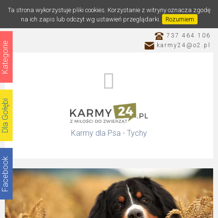
Ta strona wykorzystuje pliki cookies. Korzystanie z witryny oznacza zgodę
na ich zapis lub odczyt wg ustawień przeglądarki.
Rozumiem
737 464 106
Kategorie
karmy24@o2.pl
Dla Gołębi
Karmy dla Psa - Tychy
Facebook
Katalog