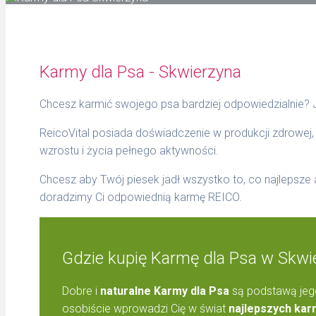
Karmy dla Psa - Skwierzyna
Chcesz karmić swojego psa bardziej odpowiedzialnie?
ReicoVital posiada doświadczenie w produkcji zdrowej,
wzrostu i życia pełnego aktywności.
Chcesz aby Twój piesek jadł wszystko to, co najlepsze
doradzimy Ci odpowiednią karmę REICO.
Gdzie kupię Karmę dla Psa w Skwi
Dobre i
naturalne Karmy dla Psa
są podstawą jego
osobiście wprowadzi Cię w świat
najlepszych kar