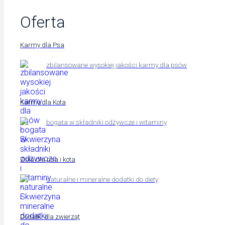
Oferta
Karmy dla Psa
zbilansowane wysokiej jakości karmy dla psów
Karmy dla Kota
bogata w składniki odżywcze i witaminy
Zioła dla psa i kota
naturalne i mineralne dodatki do diety
Dodatki dla zwierząt