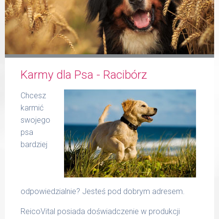
Formularz
Karmy dla Psa - Racibórz
Produkty Reico
Chcesz
karmić
swojego
psa
bardziej
Kontakt
odpowiedzialnie? Jesteś pod dobrym adresem.
ReicoVital posiada doświadczenie w produkcji