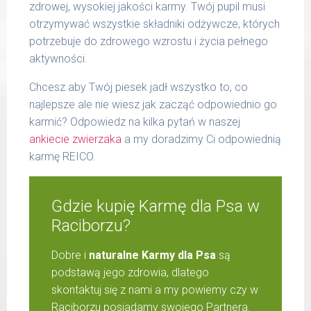
zdrowej, wysokiej jakości karmy. Twój pupil musi
otrzymywać wszystkie składniki odżywcze, których
potrzebuje do zdrowego wzrostu i życia pełnego
aktywności.
Chcesz aby Twój piesek jadł wszystko to, co
najlepsze ale nie wiesz jak zacząć odpowiednio go
karmić? Odpowiedz na kilka pytań w naszej
ankiecie zwierzaka
a my doradzimy Ci odpowiednią
karmę REICO.
Gdzie kupię Karmę dla Psa w
Raciborzu?
Dobre i
naturalne Karmy dla Psa
są
podstawą jego zdrowia, dlatego
skontaktuj się z nami a my powiemy czy w
Raciborzu posiadamy swojego Partnera.