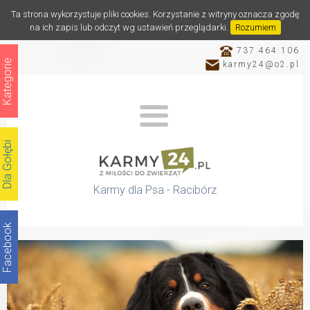
Ta strona wykorzystuje pliki cookies. Korzystanie z witryny oznacza zgodę
na ich zapis lub odczyt wg ustawień przeglądarki.
Rozumiem
737 464 106
Kategorie
karmy24@o2.pl
Dla Gołębi
Karmy dla Psa - Racibórz
Facebook
Katalog