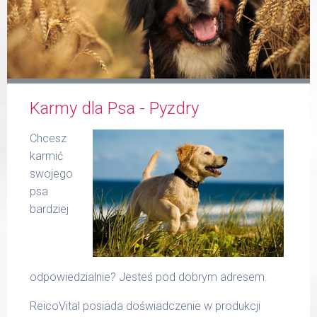
Formularz
Karmy dla Psa - Pyzdry
Produkty Reico
Chcesz
karmić
swojego
psa
bardziej
Kontakt
odpowiedzialnie? Jesteś pod dobrym adresem.
ReicoVital posiada doświadczenie w produkcji