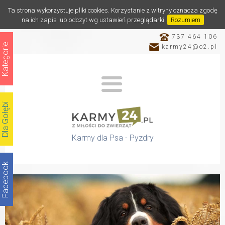
Ta strona wykorzystuje pliki cookies. Korzystanie z witryny oznacza zgodę
na ich zapis lub odczyt wg ustawień przeglądarki.
Rozumiem
737 464 106
Kategorie
karmy24@o2.pl
Dla Gołębi
Karmy dla Psa - Pyzdry
Facebook
Katalog