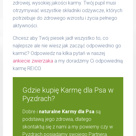
zdrowej, wysokiej jakości karmy. Twój pupil musi
otrzymywać wszystkie składniki odżywcze, których
potrzebuje do zdrowego wzrostu i życia pełnego
aktywności.
Chcesz aby Twój piesek jadł wszystko to, co
najlepsze ale nie wiesz jak zacząć odpowiednio go
karmić? Odpowiedz na kilka pytań w naszej
ankiecie zwierzaka
a my doradzimy Ci odpowiednią
karmę REICO.
Gdzie kupię Karmę dla Psa w
Pyzdrach?
Dobre i
naturalne Karmy dla Psa
są
podstawą jego zdrowia, dlatego
skontaktuj się z nami a my powiemy czy w
Pyzdrach posiadamy swojego Partnera.