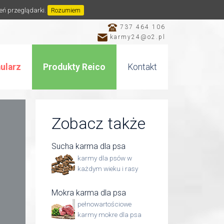
ień przeglądarki.
Rozumiem
737 464 106
karmy24@o2.pl
ularz
Produkty Reico
Kontakt
Zobacz także
Sucha karma dla psa
karmy dla psów w
każdym wieku i rasy
Mokra karma dla psa
pełnowartościowe
karmy mokre dla psa