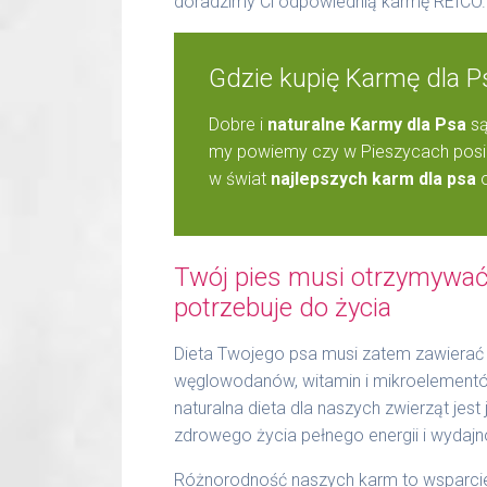
doradzimy Ci odpowiednią karmę REICO.
Gdzie kupię Karmę dla P
Dobre i
naturalne Karmy dla Psa
są
my powiemy czy w Pieszycach posia
w świat
najlepszych karm dla psa
o
Twój pies musi otrzymywać 
potrzebuje do życia
Dieta Twojego psa musi zatem zawierać 
węglowodanów, witamin i mikroelementów.
naturalna dieta dla naszych zwierząt jes
zdrowego życia pełnego energii i wydajn
Różnorodność naszych karm to wsparcie 