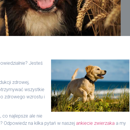
owiedzialnie? Jesteś
ukcji zdrowej,
 otrzymywać wszystkie
do zdrowego wzrostu i
 co najlepsze ale nie
? Odpowiedz na kilka pytań w naszej
ankiecie zwierzaka
a my