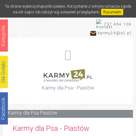
Ta strona wykorzystuje pliki cookies. Korzystanie z witryny oznacza zgodę
na ich zapis lub odczyt wg ustawień przeglądarki.
Rozumiem
737 464 106
Kategorie
karmy24@o2.pl
Dla Gołębi
Karmy dla Psa - Piastów
Facebook
Katalog
Karmy dla Psa - Piastów