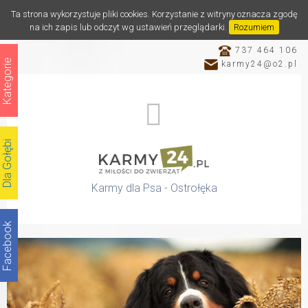
Ta strona wykorzystuje pliki cookies. Korzystanie z witryny oznacza zgodę
na ich zapis lub odczyt wg ustawień przeglądarki.
Rozumiem
737 464 106
Kategorie
karmy24@o2.pl
Dla Gołębi
Karmy dla Psa - Ostrołęka
Facebook
Katalog