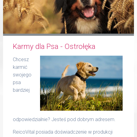
Formularz
Karmy dla Psa - Ostrołęka
Produkty Reico
Chcesz
karmić
swojego
psa
bardziej
Kontakt
odpowiedzialnie? Jesteś pod dobrym adresem.
ReicoVital posiada doświadczenie w produkcji