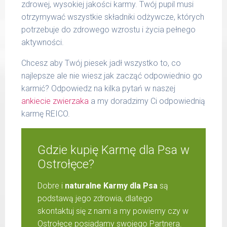
zdrowej, wysokiej jakości karmy. Twój pupil musi
otrzymywać wszystkie składniki odżywcze, których
potrzebuje do zdrowego wzrostu i życia pełnego
aktywności.
Chcesz aby Twój piesek jadł wszystko to, co
najlepsze ale nie wiesz jak zacząć odpowiednio go
karmić? Odpowiedz na kilka pytań w naszej
ankiecie zwierzaka
a my doradzimy Ci odpowiednią
karmę REICO.
Gdzie kupię Karmę dla Psa w
Ostrołęce?
Dobre i
naturalne Karmy dla Psa
są
podstawą jego zdrowia, dlatego
skontaktuj się z nami a my powiemy czy w
Ostrołęce posiadamy swojego Partnera.