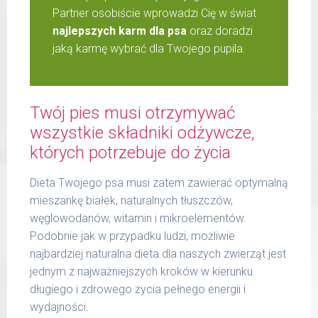
Partner osobiście wprowadzi Cię w świat
najlepszych karm dla psa
oraz doradzi
jaką karmę wybrać dla Twojego pupila.
Twój pies musi otrzymywać
wszystkie składniki odżywcze,
których potrzebuje do życia
Dieta Twojego psa musi zatem zawierać optymalną
mieszankę białek, naturalnych tłuszczów,
węglowodanów, witamin i mikroelementów.
Podobnie jak w przypadku ludzi, możliwie
najbardziej naturalna dieta dla naszych zwierząt jest
jednym z najważniejszych kroków w kierunku
długiego i zdrowego życia pełnego energii i
wydajności.