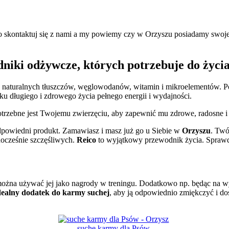
o skontaktuj się z nami a my powiemy czy w Orzyszu posiadamy swoje
niki odżywcze, których potrzebuje do życi
 naturalnych tłuszczów, węglowodanów, witamin i mikroelementów. Pod
ku długiego i zdrowego życia pełnego energii i wydajności.
trzebne jest Twojemu zwierzęciu, aby zapewnić mu zdrowe, radosne i
dpowiedni produkt. Zamawiasz i masz już go u Siebie w
Orzyszu
. Twó
nocześnie szczęśliwych.
Reico
to wyjątkowy przewodnik życia. Sprawd
ożna używać jej jako nagrody w treningu. Dodatkowo np. będąc na wyj
ealny dodatek do karmy suchej
, aby ją odpowiednio zmiękczyć i do
suche karmy dla Psów