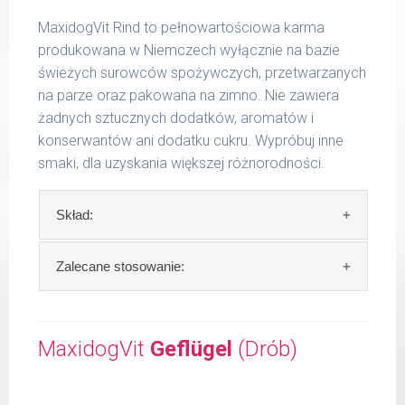
MaxidogVit Rind to pełnowartościowa karma
produkowana w Niemczech wyłącznie na bazie
świeżych surowców spożywczych, przetwarzanych
na parze oraz pakowana na zimno. Nie zawiera
żadnych sztucznych dodatków, aromatów i
konserwantów ani dodatku cukru. Wypróbuj inne
smaki, dla uzyskania większej różnorodności.
Skład:
Skład:
mięso i produkty pochodzenia
Zalecane stosowanie:
zwierzęcego: 69% wołowina, 4% ryż, 4%
marchew, bulion mięsny, algi.
W trosce aby Twój pupil zawsze otrzymywał
świeży posiłek, oferujemy różne objętości
MaxidogVit
Geflügel
(Drób)
Szczegółowa analiza składu:
puszek. Zalecamy przechowywanie
otwartych opakowań w lodówce, nie dłużej
surowe białko 11,30 %