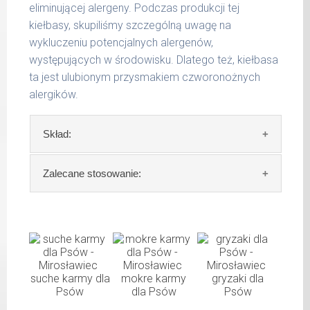
do 50
eliminującej alergeny. Podczas produkcji tej
1000 g
kg
kiełbasy, skupiliśmy szczególną uwagę na
wykluczeniu potencjalnych alergenów,
do 65
1200 g
kg
występujących w środowisku. Dlatego też, kiełbasa
ta jest ulubionym przysmakiem czworonożnych
Podane liczby są wartościami orientacyjnymi.
alergików.
Indywidualne potrzeby zależne są od rasy,
aktywności, warunków hodowli oraz innych
Skład:
czynników.
Waga netto/Nr art.: 1800 g/1047
Skład:
mięso i produkty pochodzenia
Zalecane stosowanie:
zwierzęcego: (końskie podroby: min. 25%
serca, 20% płuca, 10% wątróbki, 10 % żołądki)
W tabeli ujęto dzienne zapotrzebowanie na
10% konina, algi.
Hundewurst (Kiełbasa dla wzmocnienia)
Szczegółowa analiza składu:
waga
dzienna
psa
porcja
suche karmy dla
mokre karmy
gryzaki dla
surowe białko 11,50 %
Psów
dla Psów
Psów
tłuszcz surowy 4,00 %
do 5
200 g