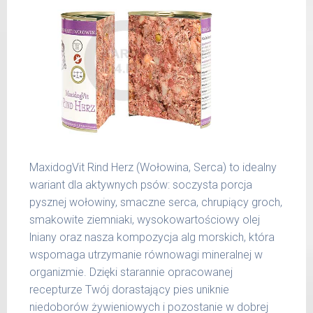
400 g
25 kg
26 -
800 g
35 kg
36 -
1000 g
50 kg
51 -
1200 g
65 kg
Podane liczby są wartościami orientacyjnymi.
MaxidogVit Rind Herz (Wołowina, Serca) to idealny
Indywidualne potrzeby zależne są od rasy,
wariant dla aktywnych psów: soczysta porcja
aktywności, warunków hodowli oraz innych
pysznej wołowiny, smaczne serca, chrupiący groch,
czynników.
smakowite ziemniaki, wysokowartościowy olej
lniany oraz nasza kompozycja alg morskich, która
Waga netto/Nr art.: 200 g/1002 | 400
wspomaga utrzymanie równowagi mineralnej w
g/1018 | 800 g/1026
organizmie. Dzięki starannie opracowanej
recepturze Twój dorastający pies uniknie
niedoborów żywieniowych i pozostanie w dobrej