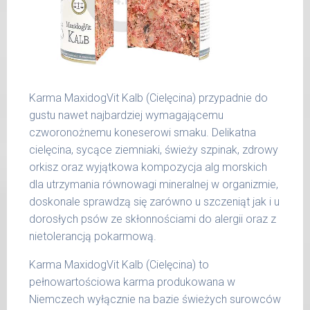
36 -
1000 g
50 kg
51 -
1200 g
65 kg
Podane liczby są wartościami orientacyjnymi.
Karma MaxidogVit Kalb (Cielęcina) przypadnie do
Indywidualne potrzeby zależne są od rasy,
gustu nawet najbardziej wymagającemu
aktywności, warunków hodowli oraz innych
czworonożnemu koneserowi smaku. Delikatna
czynników.
cielęcina, sycące ziemniaki, świeży szpinak, zdrowy
orkisz oraz wyjątkowa kompozycja alg morskich
Waga netto/Nr art.: 200 g/1003 | 400
dla utrzymania równowagi mineralnej w organizmie,
g/1019 | 800 g/1027
doskonale sprawdzą się zarówno u szczeniąt jak i u
dorosłych psów ze skłonnościami do alergii oraz z
nietolerancją pokarmową.
Karma MaxidogVit Kalb (Cielęcina) to
pełnowartościowa karma produkowana w
Niemczech wyłącznie na bazie świeżych surowców