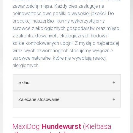
włókno surowe 1,40 %
200 g
kg
zawartością mięsa. Każdy pies zasługuje na
wilgotność 70,84 %
pełnowartościowe posiłki o wysokiej jakości. Do
wapń 0,39 %
6 - 14
300 g
produkcji naszej Bio- karmy wykorzystujemy
kg
fosfor 0,30 %
surowce z ekologicznych gospodarstw oraz mięso
15 -
z zakontraktowanych, ekologicznych hodowli i
400 g
25 kg
ściśle kontrolowanych ubojni. Z myślą o najbardziej
wrażliwych czworonogach stosujemy wyłącznie
26 -
750 g
35 kg
surowce naturalne, które nie wywołują reakcji
alergicznych.
Podane liczby są wartościami orientacyjnymi.
Indywidualne potrzeby zależne są od rasy,
Skład:
aktywności, warunków hodowli oraz innych
czynników.
Skład:
kurczak 66%, jabłko 10%, proso 15%,
Zalecane stosowanie:
Waga netto/Nr art.: 400 g/1202
olej lniany 2%, algi.
Zalecamy przechowywanie otwartych
Szczegółowa analiza składu:
opakowań w lodówce, nie dłużej niż 2 dni.
MaxiDog
Hundewurst
(Kiełbasa
surowe białko 8,80 %