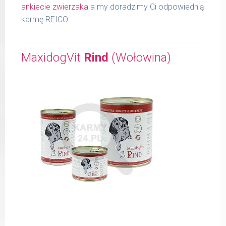
ankiecie zwierzaka
a my doradzimy Ci odpowiednią
karmę REICO.
MaxidogVit
Rind
(Wołowina)