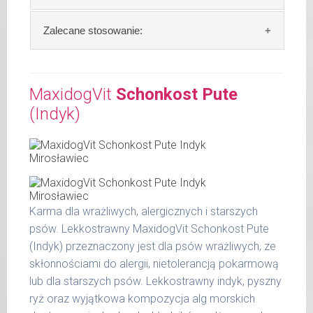
Skład:
mięso i produkty pochodzenia
Zalecane stosowanie:
zwierzęcego: 69% jagnięcina, 4% ziemniaki,
4% marchew, 2% szpinak, 2% proso, bulion
W trosce aby Twój pupil zawsze otrzymywał
mięsny, algi.
świeży posiłek, oferujemy różne objętości
MaxidogVit
Schonkost Pute
puszek. Zalecamy przechowywanie
(Indyk)
Szczegółowa analiza składu:
otwartych opakowań w lodówce, nie dłużej
niż 2 dni.
surowe białko 10,60 %
tłuszcz surowy 5,90 %
W tabeli ujęto dzienne zapotrzebowanie na
popiół surowy 1,90 %
MaxidogVit Schonkost Lamm (Jagnięcina)
włókno surowe 0,50 %
wilgotność 78,00 %
Karma dla wrażliwych, alergicznych i starszych
waga
dzienna
wapń 0,37 %
psów. Lekkostrawny MaxidogVit Schonkost Pute
psa
porcja
fosfor 0,24 %
(Indyk) przeznaczony jest dla psów wrażliwych, ze
do 5
skłonnościami do alergii, nietolerancją pokarmową
200 g
kg
lub dla starszych psów. Lekkostrawny indyk, pyszny
ryż oraz wyjątkowa kompozycja alg morskich
6 - 14
300 g