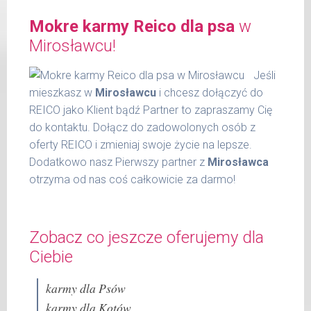
kg
popiół surowy 2,00 %
Mokre karmy Reico dla psa
w
włókno surowe 0,30 %
6 - 14
300 g
wilgotność 77,00 %
Mirosławcu!
kg
substancja żelująca - Cassia gum 1200
15 -
Jeśli
mg / kg.
400 g
22 kg
mieszkasz w
Mirosławcu
i chcesz dołączyć do
REICO jako Klient bądź Partner to zapraszamy Cię
23 -
600 g
do kontaktu. Dołącz do zadowolonych osób z
30 kg
oferty REICO i zmieniaj swoje życie na lepsze.
31 -
800 g
Dodatkowo nasz Pierwszy partner z
Mirosławca
37 kg
otrzyma od nas coś całkowicie za darmo!
Podane liczby są wartościami orientacyjnymi.
Indywidualne potrzeby zależne są od rasy,
Zobacz co jeszcze oferujemy dla
aktywności, warunków hodowli oraz innych
czynników.
Ciebie
Waga netto/Nr art.: 600 g/1037
karmy dla Psów
karmy dla Kotów