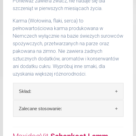
Ponieważ zawiera żwacz, nie nadaje się dla
Podane liczby są wartościami orientacyjnymi.
szczeniąt w pierwszych miesiącach życia.
Indywidualne potrzeby zależne są od rasy,
aktywności, warunków hodowli oraz innych
Karma (Wołowina, flaki, serca) to
czynników.
pełnowartościowa karma produkowana w
Niemczech wyłącznie na bazie świeżych surowców
Waga netto/Nr art.: 200 g/1004 | 400
spożywczych, przetwarzanych na parze oraz
g/1020 | 800 g/1028
pakowana na zimno. Nie zawiera żadnych
sztucznych dodatków, aromatów i konserwantów
ani dodatku cukru. Wypróbuj inne smaki, dla
uzyskania większej różnorodności.
Skład:
Skład:
mięso i produkty pochodzenia
Zalecane stosowanie:
zwierzęcego: 74%, wołowina, bulion mięsny,
algi.
W trosce aby Twój pupil zawsze otrzymywał
świeży posiłek, oferujemy różne objętości