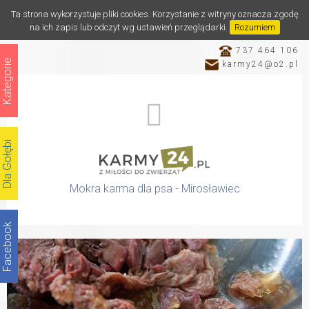
Ta strona wykorzystuje pliki cookies. Korzystanie z witryny oznacza zgodę
na ich zapis lub odczyt wg ustawień przeglądarki.
Rozumiem
737 464 106
Kategorie
karmy24@o2.pl
Dla Gołębi
Mokra karma dla psa - Mirosławiec
Facebook
Katalog