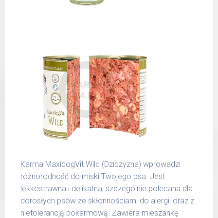
spożywczymi takimi jak: żołądek, wątroba,
6 - 14
300 g
serce, podgardle.
kg
15 -
400 g
25 kg
26 -
800 g
35 kg
36 -
1000 g
50 kg
51 -
1200 g
65 kg
Podane liczby są wartościami orientacyjnymi.
Karma MaxidogVit Wild (Dziczyzna) wprowadzi
Indywidualne potrzeby zależne są od rasy,
różnorodność do miski Twojego psa. Jest
aktywności, warunków hodowli oraz innych
lekkostrawna i delikatna, szczególnie polecana dla
czynników.
dorosłych psów ze skłonnościami do alergii oraz z
nietolerancją pokarmową. Zawiera mieszankę
Waga netto/Nr art.: 200 g/1001 | 400