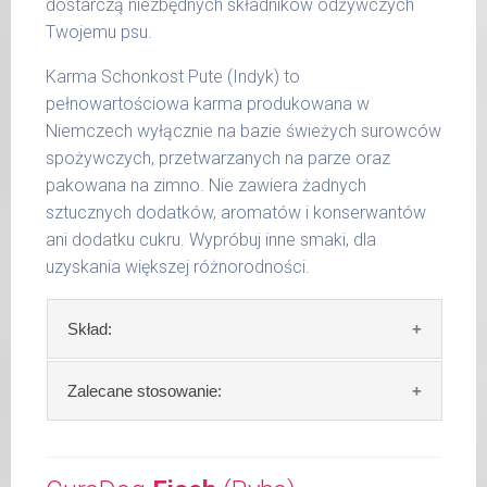
kg
dostarczą niezbędnych składników odżywczych
Twojemu psu.
15 -
400 g
25 kg
Karma Schonkost Pute (Indyk) to
pełnowartościowa karma produkowana w
26 -
800 g
35 kg
Niemczech wyłącznie na bazie świeżych surowców
spożywczych, przetwarzanych na parze oraz
36 -
1000 g
pakowana na zimno. Nie zawiera żadnych
50 kg
sztucznych dodatków, aromatów i konserwantów
51 -
ani dodatku cukru. Wypróbuj inne smaki, dla
1200 g
65 kg
uzyskania większej różnorodności.
Podane liczby są wartościami orientacyjnymi.
Skład:
Indywidualne potrzeby zależne są od rasy,
aktywności, warunków hodowli oraz innych
czynników.
Skład:
mięso i produkty pochodzenia
Zalecane stosowanie:
zwierzęcego: 69% indyk, 4% ryż, bulion mięsny,
Waga netto/Nr art.: 200 g/1006 | 400
algi.
W trosce aby Twój pupil zawsze otrzymywał
g/1022 | 800 g/1030
świeży posiłek, oferujemy różne objętości