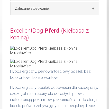
czynników.
Skład:
mięso i produkty pochodzenia
Zalecane stosowanie:
Waga netto/Nr art.: 400 g/1200
zwierzęcego: 72% wołowiny, bulion mięsny,
algi.
W tabeli ujęto dzienne zapotrzebowanie na
Hundewurst (Kiełbasa dla wzmocnienia)
ExcellentDog
Pferd
(Kiełbasa z
Szczegółowa analiza składu:
koniną)
waga
dzienna
surowe białko 10,80 %
psa
porcja
tłuszcz surowy 6,70 %
popiół surowy 2,00 %
do 5
200 g
kg
włókno surowe 0,60 %
wilgotność 77,00 %
do 14
300 g
Hypoalergiczny, pełnowartościowy posiłek bez
kg
Produkty pochodzenia zwierzęcego zawarte
kolorantów i konserwantów.
w kiełbasie MaxiDog to: serca, płuca,
do 25
400 g
wymiona, wątroby oraz żwacze.
kg
Hypoalergiczny posiłek odpowiedni dla każdej rasy,
szczególnie zalecany dla dorosłych psów z
do 36
800 g
nietolerancją pokarmową, skłonnościami do alergii
kg
lub dla psów przebywających na specjalnej diecie