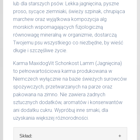
35 kg
lub dla starszych psów. Lekka jagnięcina, pyszne
proso, sycące ziemniaki, świeży szpinak, chrupiąca
36 -
1000 g
marchew oraz wyjątkowa kompozycja alg
50 kg
morskich wspomagających fizjologiczną
51 -
równowagę mineralną w organizmie, dostarczą
1200 g
65 kg
Twojemu psu wszystkiego co niezbędne, by wieść
długie i szczęśliwe życie.
Podane liczby są wartościami orientacyjnymi.
Indywidualne potrzeby zależne są od rasy,
Karma MaxidogVit Schonkost Lamm (Jagnięcina)
aktywności, warunków hodowli oraz innych
to pełnowartościowa karma produkowana w
czynników.
Niemczech wyłącznie na bazie świeżych surowców
spożywczych, przetwarzanych na parze oraz
Waga netto/Nr art.: 200 g/1005 | 400
pakowana na zimno. Nie zawiera żadnych
g/1021 | 800 g/1029
sztucznych dodatków, aromatów i konserwantów
ani dodatku cukru. Wypróbuj inne smaki, dla
uzyskania większej różnorodności.
Skład: