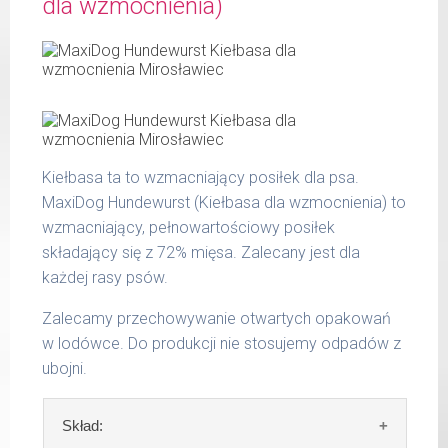
dla wzmocnienia)
W tabeli ujęto dzienne zapotrzebowanie na
tłuszcz surowy 8,50 %
CuraDog Huhn (Kurczak)
popiół surowy 1,90 %
włókno surowe 0,50 %
waga
dzienna
wilgotność 68,00 %
psa
porcja
wapń 1,20 %
do 5
fosfor 0,62 %
220 g
kg
Kiełbasa ta to wzmacniający posiłek dla psa.
6 - 14
MaxiDog Hundewurst (Kiełbasa dla wzmocnienia) to
400 g
kg
wzmacniający, pełnowartościowy posiłek
składający się z 72% mięsa. Zalecany jest dla
15 -
700 g
25 kg
każdej rasy psów.
26 -
Zalecamy przechowywanie otwartych opakowań
800 g
35 kg
w lodówce. Do produkcji nie stosujemy odpadów z
ubojni.
Podane liczby są wartościami orientacyjnymi.
Indywidualne potrzeby zależne są od rasy,
Skład:
aktywności, warunków hodowli oraz innych