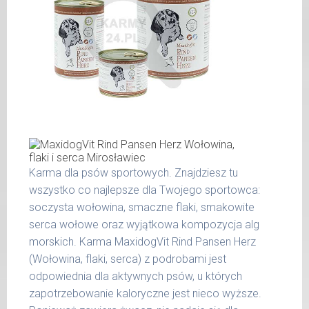
wilgotność 78,00 %
wapń 0,30 %
waga
dzienna
fosfor 0,20 %
psa
porcja
Produkty pochodzenia zwierzęcego
do 5
200 g
dodawane do naszych karm są składnikami
kg
spożywczymi takimi jak: żołądek, wątroba,
6 - 14
300 g
serce i podgardle.
kg
15 -
400 g
25 kg
Karma dla psów sportowych. Znajdziesz tu
wszystko co najlepsze dla Twojego sportowca:
26 -
800 g
35 kg
soczysta wołowina, smaczne flaki, smakowite
serca wołowe oraz wyjątkowa kompozycja alg
36 -
1000 g
morskich. Karma MaxidogVit Rind Pansen Herz
50 kg
(Wołowina, flaki, serca) z podrobami jest
51 -
odpowiednia dla aktywnych psów, u których
1200 g
65 kg
zapotrzebowanie kaloryczne jest nieco wyższe.