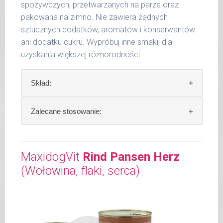
spożywczych, przetwarzanych na parze oraz
pakowana na zimno. Nie zawiera żadnych
sztucznych dodatków, aromatów i konserwantów
ani dodatku cukru. Wypróbuj inne smaki, dla
uzyskania większej różnorodności.
Skład:
Skład:
mięso i produkty pochodzenia
Zalecane stosowanie:
zwierzęcego: 69% cielęcina, 4% ziemniaki, 2%
szpinak, 2% orkisz, bulion mięsny, algi.
W trosce aby Twój pupil zawsze otrzymywał
świeży posiłek, oferujemy różne objętości
MaxidogVit
Rind Pansen Herz
Szczegółowa analiza składu:
puszek. Zalecamy przechowywanie
(Wołowina, flaki, serca)
otwartych opakowań w lodówce, nie dłużej
surowe białko 11,00 %
niż 2 dni.
tłuszcz surowy 6,10 %
popiół surowy 1,70 %
W tabeli ujęto dzienne zapotrzebowanie na
włókno surowe 0,50 %
MaxidogVit Kalb (Cielęcina)