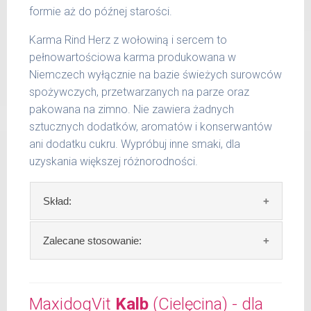
formie aż do późnej starości.
Karma Rind Herz z wołowiną i sercem to
pełnowartościowa karma produkowana w
Niemczech wyłącznie na bazie świeżych surowców
spożywczych, przetwarzanych na parze oraz
pakowana na zimno. Nie zawiera żadnych
sztucznych dodatków, aromatów i konserwantów
ani dodatku cukru. Wypróbuj inne smaki, dla
uzyskania większej różnorodności.
Skład:
Skład:
mięso i produkty pochodzenia
Zalecane stosowanie:
zwierzęcego: 69% wołowina, 4% ziemniaki, 2%
groch, bulion mięsny, algi, olej lniany.
W trosce aby Twój pupil zawsze otrzymywał
świeży posiłek, oferujemy różne objętości
MaxidogVit
Kalb
(Cielęcina) - dla
Szczegółowa analiza składu: