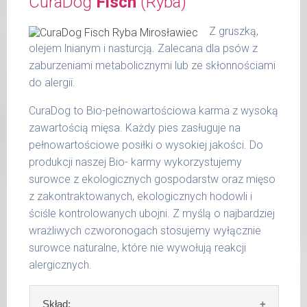
CuraDog
Fisch
(Ryba)
Szczegółowa analiza składu:
puszek. Zalecamy przechowywanie
otwartych opakowań w lodówce, nie dłużej
surowe białko 10,40 %
Z gruszką,
niż 2 dni.
tłuszcz surowy 5,30 %
olejem lnianym i nasturcją. Zalecana dla psów z
popiół surowy 2,00 %
zaburzeniami metabolicznymi lub ze skłonnościami
W tabeli ujęto dzienne zapotrzebowanie na
włókno surowe 0,40 %
do alergii.
MaxidogVit Schonkost Pute (Indyk)
wilgotność 78,00 %
CuraDog to Bio-pełnowartościowa karma z wysoką
wapń 0,40 %
waga
dzienna
zawartością mięsa. Każdy pies zasługuje na
fosfor 0,24 %
psa
porcja
pełnowartościowe posiłki o wysokiej jakości. Do
produkcji naszej Bio- karmy wykorzystujemy
do 5
200 g
kg
surowce z ekologicznych gospodarstw oraz mięso
z zakontraktowanych, ekologicznych hodowli i
6 - 14
300 g
ściśle kontrolowanych ubojni. Z myślą o najbardziej
kg
wrażliwych czworonogach stosujemy wyłącznie
15 -
surowce naturalne, które nie wywołują reakcji
400 g
25 kg
alergicznych.
26 -
800 g
35 kg
Skład: