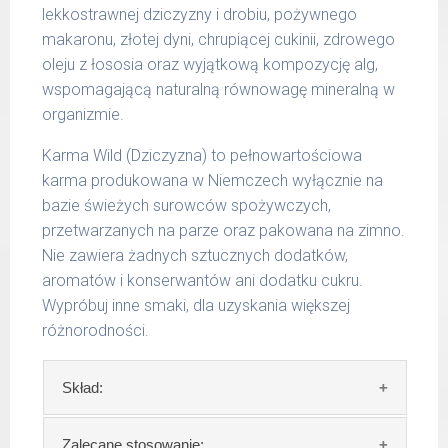
lekkostrawnej dziczyzny i drobiu, pożywnego
g/1017 | 800 g/1025
makaronu, złotej dyni, chrupiącej cukinii, zdrowego
oleju z łososia oraz wyjątkową kompozycję alg,
wspomagającą naturalną równowagę mineralną w
organizmie.
Karma Wild (Dziczyzna) to pełnowartościowa
karma produkowana w Niemczech wyłącznie na
bazie świeżych surowców spożywczych,
przetwarzanych na parze oraz pakowana na zimno.
Nie zawiera żadnych sztucznych dodatków,
aromatów i konserwantów ani dodatku cukru.
Wypróbuj inne smaki, dla uzyskania większej
różnorodności.
Skład:
Skład:
mięso i produkty pochodzenia
Zalecane stosowanie: