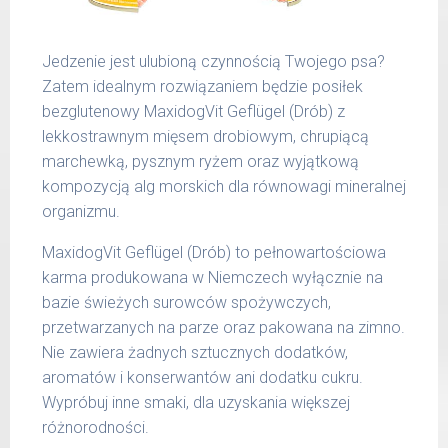
51 -
1200 g
65 kg
Jedzenie jest ulubioną czynnością Twojego psa?
Podane liczby są wartościami orientacyjnymi.
Zatem idealnym rozwiązaniem będzie posiłek
Indywidualne potrzeby zależne są od rasy,
bezglutenowy MaxidogVit Geflügel (Drób) z
aktywności, warunków hodowli oraz innych
lekkostrawnym mięsem drobiowym, chrupiącą
czynników.
marchewką, pysznym ryżem oraz wyjątkową
kompozycją alg morskich dla równowagi mineralnej
Waga netto/Nr art.: 200 g/1000 | 400
organizmu.
g/1016 | 800 g/1024
MaxidogVit Geflügel (Drób) to pełnowartościowa
karma produkowana w Niemczech wyłącznie na
bazie świeżych surowców spożywczych,
przetwarzanych na parze oraz pakowana na zimno.
Nie zawiera żadnych sztucznych dodatków,
aromatów i konserwantów ani dodatku cukru.
Wypróbuj inne smaki, dla uzyskania większej
różnorodności.