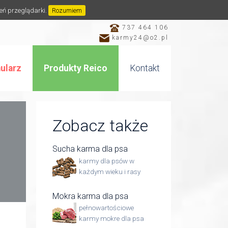
ień przeglądarki.
Rozumiem
737 464 106
karmy24@o2.pl
ularz
Produkty Reico
Kontakt
Zobacz także
Sucha karma dla psa
karmy dla psów w
każdym wieku i rasy
Mokra karma dla psa
pełnowartościowe
karmy mokre dla psa