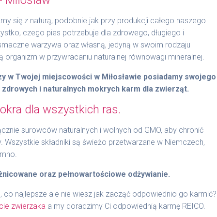
y się z naturą, podobnie jak przy produkcji całego naszego
stko, czego pies potrzebuje dla zdrowego, długiego i
 smaczne warzywa oraz własną, jedyną w swoim rodzaju
organizm w przywracaniu naturalnej równowagi mineralnej.
czy w Twojej miejscowości w Miłosławie posiadamy swojego
t zdrowych i naturalnych mokrych karm dla zwierząt.
kra dla wszystkich ras.
znie surowców naturalnych i wolnych od GMO, aby chronić
y. Wszystkie składniki są świeżo przetwarzane w Niemczech,
imno.
żnicowane oraz pełnowartościowe odżywianie.
, co najlepsze ale nie wiesz jak zacząć odpowiednio go karmić?
cie zwierzaka
a my doradzimy Ci odpowiednią karmę REICO.