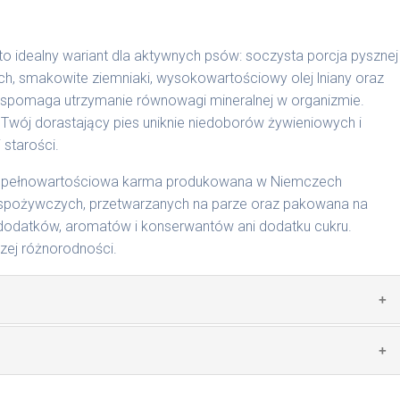
to idealny wariant dla aktywnych psów: soczysta porcja pysznej
ch, smakowite ziemniaki, wysokowartościowy olej lniany oraz
cyjnymi. Indywidualne potrzeby zależne są od rasy,
wspomaga utrzymanie równowagi mineralnej w organizmie.
nnych czynników.
 Twój dorastający pies uniknie niedoborów żywieniowych i
 starości.
0 g/1018 | 800 g/1026
to pełnowartościowa karma produkowana w Niemczech
spożywczych, przetwarzanych na parze oraz pakowana na
dodatków, aromatów i konserwantów ani dodatku cukru.
szej różnorodności.
zwierzęcego: 69% wołowina, 4% ziemniaki, 2% groch, bulion