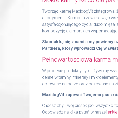
Tworząc karmę MaxidogVit zintegrowaliśm
asortymentu. Karma ta zawiera więc wszy
satysfakcjonującego życia: dużo mięsa,
kompozycję alg morskich wspomagającą 
Skontaktuj się z nami a my powiemy 
Partnera, który wprowadzi Cię w świa
Pełnowartościowa karma mo
W procesie produkcyjnym używamy wyłąc
cenne witaminy, minerały i mikroelement
gotowane na parze oraz pakowane na z
MaxidogVit zapewni Twojemu psu zró
Chcesz aby Twój piesek jadł wszystko to
Odpowiedz na kilka pytań w naszej
ankie