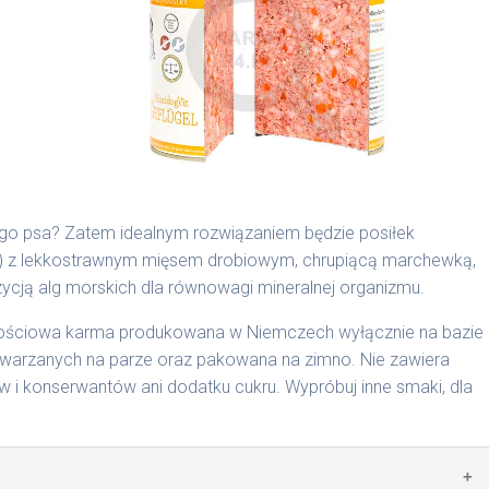
są składnikami spożywczymi takimi jak: żołądek, wątroba,
ego psa? Zatem idealnym rozwiązaniem będzie posiłek
b) z lekkostrawnym mięsem drobiowym, chrupiącą marchewką,
cyjnymi. Indywidualne potrzeby zależne są od rasy,
ją alg morskich dla równowagi mineralnej organizmu.
nnych czynników.
rtościowa karma produkowana w Niemczech wyłącznie na bazie
0 g/1016 | 800 g/1024
arzanych na parze oraz pakowana na zimno. Nie zawiera
i konserwantów ani dodatku cukru. Wypróbuj inne smaki, dla