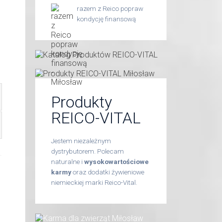
razem z Reico popraw
kondycję finansową
Produkty
REICO-VITAL
Jestem niezależnym
dystrybutorem. Polecam
naturalne i
wysokowartościowe
karmy
oraz dodatki żywieniowe
niemieckiej marki Reico-Vital.