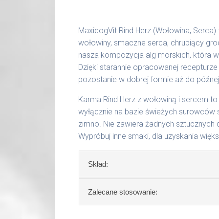
36 - 50 kg
1000 g
51 - 65 kg
1200 g
MaxidogVit Rind Herz (Wołowina, Serca) 
wołowiny, smaczne serca, chrupiący gro
Podane liczby są wartościami orienta
nasza kompozycja alg morskich, która 
aktywności, warunków hodowli oraz i
Dzięki starannie opracowanej recepturze
pozostanie w dobrej formie aż do późnej
Waga netto/Nr art.: 200 g/1002 | 40
Karma Rind Herz z wołowiną i sercem 
wyłącznie na bazie świeżych surowców 
zimno. Nie zawiera żadnych sztucznych 
Wypróbuj inne smaki, dla uzyskania więk
Skład:
Skład:
mięso i produkty pochodzenia 
Zalecane stosowanie:
mięsny, algi, olej lniany.