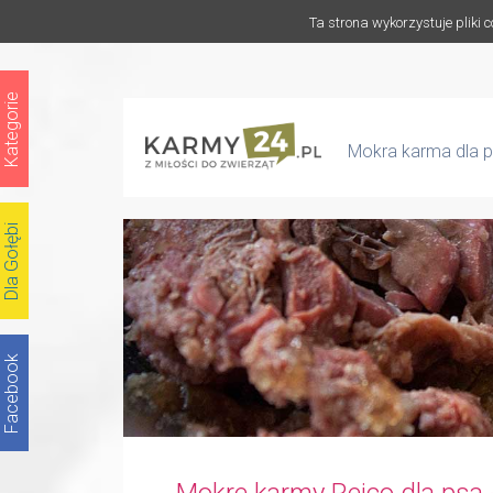
Ta strona wykorzystuje pliki 
Kategorie
Mokra karma dla p
Dla Gołębi
Facebook
Mokre karmy Reico dla psa 