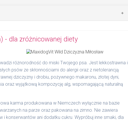
zwierzęcego: 69% drób ,4% ryż, 4% marchew, bulion mięsny,
mywał świeży posiłek, oferujemy różne objętości puszek.
pakowań w lodówce, nie dłużej niż 2 dni.
 - dla zróżnicowanej diety
ie na MaxidogVit Geflügel (Drób)
wadzi różnorodność do miski Twojego psa. Jest lekkostrawna i
słych psów ze skłonnościami do alergii oraz z nietolerancją
wnej dziczyzny i drobiu, pożywnego makaronu, złotej dyni,
sosia oraz wyjątkową kompozycję alg, wspomagającą naturalną
dodawane do naszych karm są składnikami spożywczymi
ciowa karma produkowana w Niemczech wyłącznie na bazie
odgardle.
arzanych na parze oraz pakowana na zimno. Nie zawiera
i konserwantów ani dodatku cukru. Wypróbuj inne smaki, dla