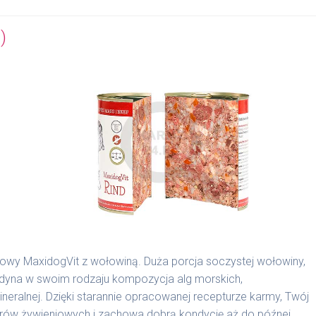
)
nowy MaxidogVit z wołowiną. Duża porcja soczystej wołowiny,
edyna w swoim rodzaju kompozycja alg morskich,
alnej. Dzięki starannie opracowanej recepturze karmy, Twój
borów żywieniowych i zachowa dobrą kondycję aż do późnej