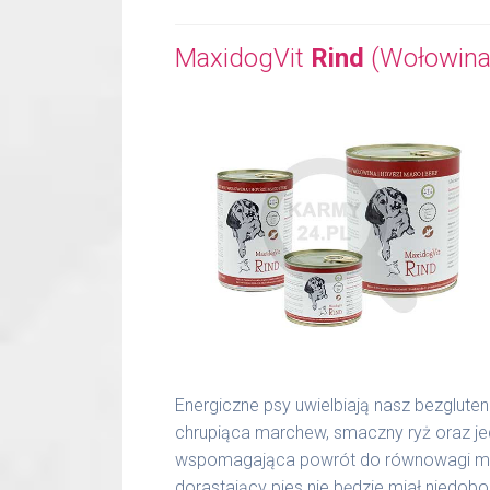
MaxidogVit
Rind
(Wołowina
Energiczne psy uwielbiają nasz bezglute
chrupiąca marchew, smaczny ryż oraz j
wspomagająca powrót do równowagi miner
dorastający pies nie będzie miał niedo