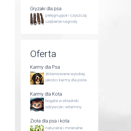
Gryzaki dla psa
pielęgnujące i czyszczą
uzębienie nagrody
Oferta
Karmy dla Psa
zbilansowane wysokiej
jakości karmy dla psów
Karmy dla Kota
bogata w składniki
odżywcze i witaminy
Zioła dla psa i kota
naturalne i mineralne