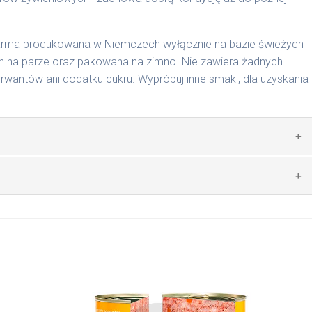
karma produkowana w Niemczech wyłącznie na bazie świeżych
 na parze oraz pakowana na zimno. Nie zawiera żadnych
wantów ani dodatku cukru. Wypróbuj inne smaki, dla uzyskania
zwierzęcego: 69% wołowina, 4% ryż, 4% marchew, bulion
mywał świeży posiłek, oferujemy różne objętości puszek.
pakowań w lodówce, nie dłużej niż 2 dni.
nie na MaxidogVit Wołowina