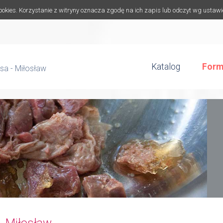
cookies. Korzystanie z witryny oznacza zgodę na ich zapis lub odczyt wg ustaw
Katalog
Form
sa - Miłosław
- Miłosław