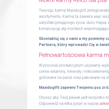
Tworząc karmę MaxidogVit zintegrowaliśm
asortymentu. Karma ta zawiera więc wszy
satysfakcjonującego życia: dużo mięsa,
kompozycję alg morskich wspomagającą 
Skontaktuj się z nami a my powiemy 
Partnera, który wprowadzi Cię w świa
Pełnowartościowa karma mo
W procesie produkcyjnym używamy wyłąc
cenne witaminy, minerały i mikroelement
gotowane na parze oraz pakowane na z
MaxidogVit zapewni Twojemu psu zró
Chcesz aby Twój piesek jadł wszystko to
Odpowiedz na kilka pytań w naszej
ankie