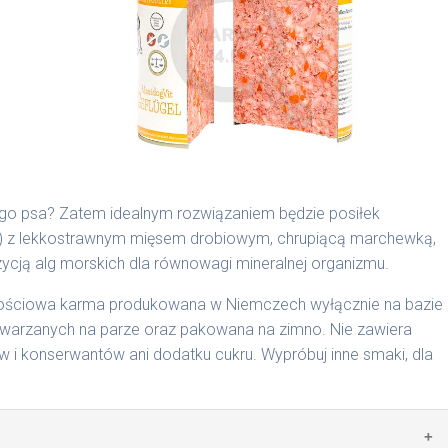
są składnikami spożywczymi takimi jak: żołądek, wątroba,
ego psa? Zatem idealnym rozwiązaniem będzie posiłek
b) z lekkostrawnym mięsem drobiowym, chrupiącą marchewką,
cyjnymi. Indywidualne potrzeby zależne są od rasy,
ją alg morskich dla równowagi mineralnej organizmu.
nnych czynników.
rtościowa karma produkowana w Niemczech wyłącznie na bazie
0 g/1016 | 800 g/1024
arzanych na parze oraz pakowana na zimno. Nie zawiera
i konserwantów ani dodatku cukru. Wypróbuj inne smaki, dla