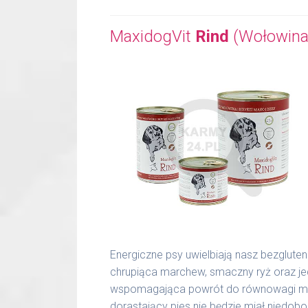
MaxidogVit
Rind
(Wołowina
Energiczne psy uwielbiają nasz bezglute
chrupiąca marchew, smaczny ryż oraz j
wspomagająca powrót do równowagi miner
dorastający pies nie będzie miał niedo