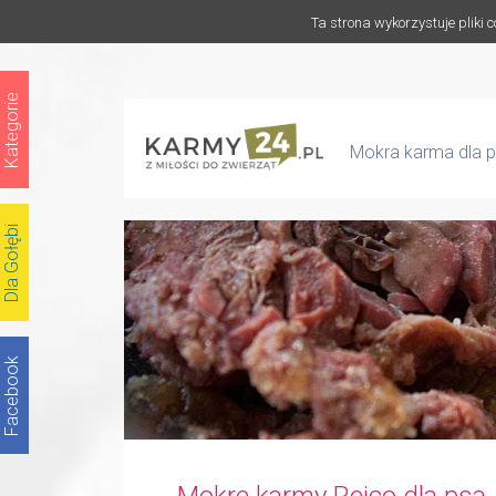
Ta strona wykorzystuje pliki 
Kategorie
Mokra karma dla p
Dla Gołębi
Facebook
Mokre karmy Reico dla psa 