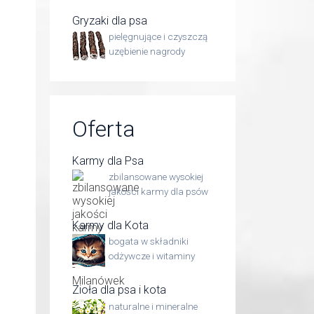
Gryzaki dla psa
pielęgnujące i czyszczą
uzębienie nagrody
Oferta
Karmy dla Psa
zbilansowane wysokiej
jakości karmy dla psów
Karmy dla Kota
bogata w składniki
odżywcze i witaminy
Zioła dla psa i kota
naturalne i mineralne