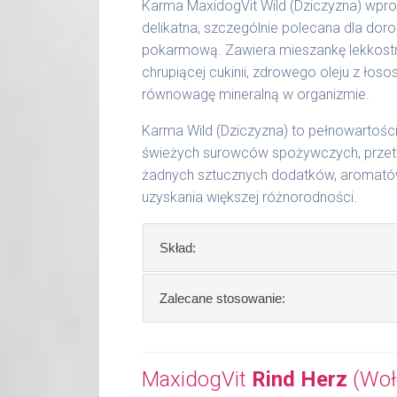
51 - 65 kg
1200 g
Karma MaxidogVit Wild (Dziczyzna) wpro
delikatna, szczególnie polecana dla doro
Podane liczby są wartościami orienta
pokarmową. Zawiera mieszankę lekkostra
aktywności, warunków hodowli oraz i
chrupiącej cukinii, zdrowego oleju z ło
równowagę mineralną w organizmie.
Waga netto/Nr art.: 200 g/1001 | 40
Karma Wild (Dziczyzna) to pełnowartoś
świeżych surowców spożywczych, przetw
żadnych sztucznych dodatków, aromatów 
uzyskania większej różnorodności.
Skład:
Skład:
mięso i produkty pochodzenia
Zalecane stosowanie:
dynia, 2% cukinia, bulion mięsny, algi, o
W trosce aby Twój pupil zawsze otrzy
Szczegółowa analiza składu:
Zalecamy przechowywanie otwartych o
MaxidogVit
Rind Herz
(Woło
surowe białko 11,60 %