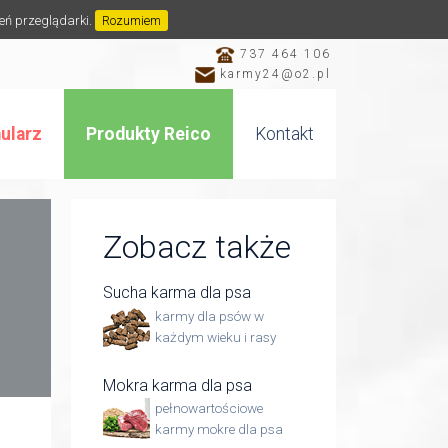
ień przeglądarki.
Rozumiem
737 464 106
karmy24@o2.pl
ularz
Produkty Reico
Kontakt
Zobacz także
Sucha karma dla psa
karmy dla psów w
każdym wieku i rasy
Mokra karma dla psa
pełnowartościowe
karmy mokre dla psa