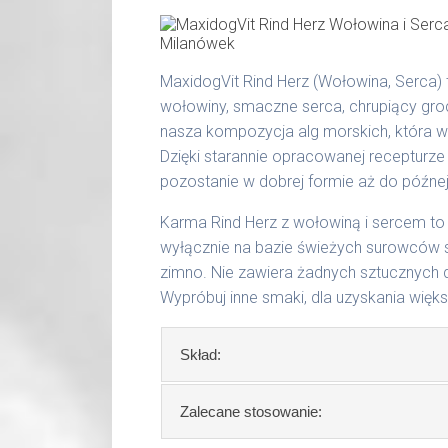
W tabeli ujęto dzienne zapotrzebowan
tłuszcz surowy 6,50 %
popiół surowy 1,90 %
waga psa
dzienna porcja
włókno surowe 0,40 %
MaxidogVit Rind Herz (Wołowina, Serca) 
wilgotność 78,00 %
do 5 kg
200 g
wołowiny, smaczne serca, chrupiący gro
wapń 0,41 %
nasza kompozycja alg morskich, która 
6 - 14 kg
300 g
fosfor 0,23 %
Dzięki starannie opracowanej recepturze
15 - 25 kg
400 g
pozostanie w dobrej formie aż do późnej
Produkty pochodzenia zwierzęcego 
takimi jak: żołądek, wątroba, serce, p
26 - 35 kg
800 g
Karma Rind Herz z wołowiną i sercem 
wyłącznie na bazie świeżych surowców 
36 - 50 kg
1000 g
zimno. Nie zawiera żadnych sztucznych 
51 - 65 kg
1200 g
Wypróbuj inne smaki, dla uzyskania więk
Podane liczby są wartościami orienta
Skład:
aktywności, warunków hodowli oraz i
Waga netto/Nr art.: 200 g/1002 | 40
Skład:
mięso i produkty pochodzenia 
Zalecane stosowanie:
mięsny, algi, olej lniany.