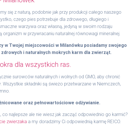
y się z naturą, podobnie jak przy produkcji całego naszego
stko, czego pies potrzebuje dla zdrowego, długiego i
 smaczne warzywa oraz własną, jedyną w swoim rodzaju
organizm w przywracaniu naturalnej równowagi mineralnej.
czy w Twojej miejscowości w Milanówku posiadamy swojego
t zdrowych i naturalnych mokrych karm dla zwierząt.
kra dla wszystkich ras.
znie surowców naturalnych i wolnych od GMO, aby chronić
y. Wszystkie składniki są świeżo przetwarzane w Niemczech,
imno.
żnicowane oraz pełnowartościowe odżywianie.
, co najlepsze ale nie wiesz jak zacząć odpowiednio go karmić?
cie zwierzaka
a my doradzimy Ci odpowiednią karmę REICO.