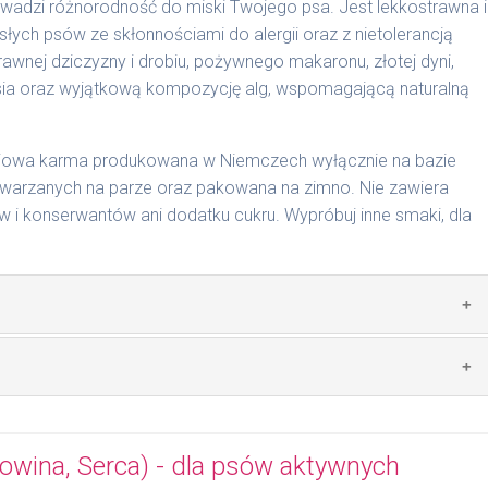
wadzi różnorodność do miski Twojego psa. Jest lekkostrawna i
słych psów ze skłonnościami do alergii oraz z nietolerancją
cyjnymi. Indywidualne potrzeby zależne są od rasy,
wnej dziczyzny i drobiu, pożywnego makaronu, złotej dyni,
nnych czynników.
sosia oraz wyjątkową kompozycję alg, wspomagającą naturalną
0 g/1017 | 800 g/1025
ciowa karma produkowana w Niemczech wyłącznie na bazie
arzanych na parze oraz pakowana na zimno. Nie zawiera
i konserwantów ani dodatku cukru. Wypróbuj inne smaki, dla
 zwierzęcego: 49% dziczyzna, 20% drób, 4% makaron, 4%
lej z łososia.
mywał świeży posiłek, oferujemy różne objętości puszek.
pakowań w lodówce, nie dłużej niż 2 dni.
wina, Serca) - dla psów aktywnych