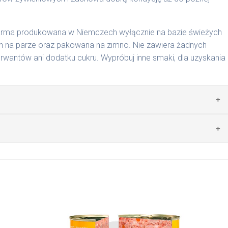
karma produkowana w Niemczech wyłącznie na bazie świeżych
 na parze oraz pakowana na zimno. Nie zawiera żadnych
wantów ani dodatku cukru. Wypróbuj inne smaki, dla uzyskania
zwierzęcego: 69% wołowina, 4% ryż, 4% marchew, bulion
mywał świeży posiłek, oferujemy różne objętości puszek.
pakowań w lodówce, nie dłużej niż 2 dni.
nie na MaxidogVit Wołowina