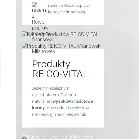
razem z Reico popraw
kondycję finansową
Produkty
REICO-VITAL
Jestem niezależnym
dystrybutorem. Polecam
naturalne i
wysokowartościowe
karmy
oraz dodatki żywieniowe
niemieckiej marki Reico-Vital.