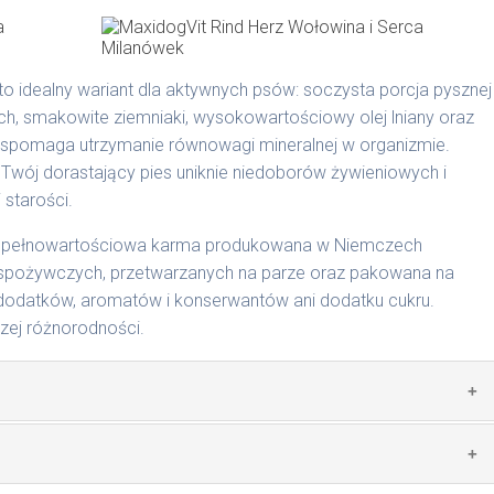
ie na MaxidogVit Wild (Dziczyzna)
to idealny wariant dla aktywnych psów: soczysta porcja pysznej
ch, smakowite ziemniaki, wysokowartościowy olej lniany oraz
wspomaga utrzymanie równowagi mineralnej w organizmie.
 Twój dorastający pies uniknie niedoborów żywieniowych i
 starości.
dodawane do naszych karm są składnikami spożywczymi
odgardle.
to pełnowartościowa karma produkowana w Niemczech
spożywczych, przetwarzanych na parze oraz pakowana na
dodatków, aromatów i konserwantów ani dodatku cukru.
szej różnorodności.
cyjnymi. Indywidualne potrzeby zależne są od rasy,
nnych czynników.
0 g/1018 | 800 g/1026
zwierzęcego: 69% wołowina, 4% ziemniaki, 2% groch, bulion