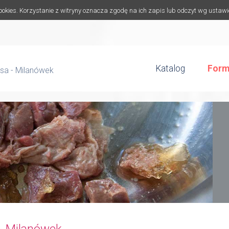
cookies. Korzystanie z witryny oznacza zgodę na ich zapis lub odczyt wg ustaw
Katalog
Form
sa - Milanówek
- Milanówek