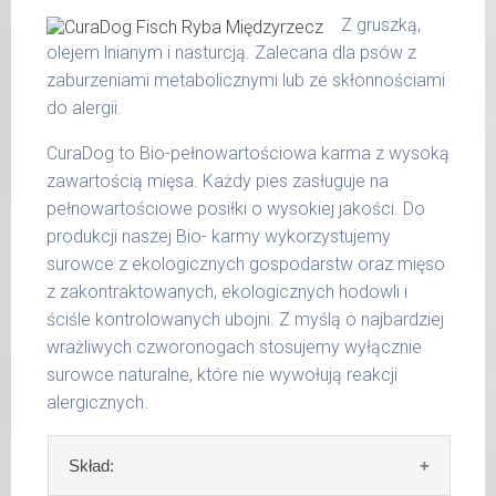
otwartych opakowań w lodówce, nie dłużej
surowe białko 10,40 %
Z gruszką,
niż 2 dni.
tłuszcz surowy 5,30 %
olejem lnianym i nasturcją. Zalecana dla psów z
popiół surowy 2,00 %
zaburzeniami metabolicznymi lub ze skłonnościami
W tabeli ujęto dzienne zapotrzebowanie na
włókno surowe 0,40 %
do alergii.
MaxidogVit Schonkost Pute (Indyk)
wilgotność 78,00 %
CuraDog to Bio-pełnowartościowa karma z wysoką
wapń 0,40 %
waga
dzienna
zawartością mięsa. Każdy pies zasługuje na
fosfor 0,24 %
psa
porcja
pełnowartościowe posiłki o wysokiej jakości. Do
produkcji naszej Bio- karmy wykorzystujemy
do 5
200 g
kg
surowce z ekologicznych gospodarstw oraz mięso
z zakontraktowanych, ekologicznych hodowli i
6 - 14
300 g
ściśle kontrolowanych ubojni. Z myślą o najbardziej
kg
wrażliwych czworonogach stosujemy wyłącznie
15 -
surowce naturalne, które nie wywołują reakcji
400 g
25 kg
alergicznych.
26 -
800 g
35 kg
Skład: