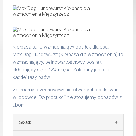
CuraDog Huhn (Kurczak)
popiół surowy 1,90 %
włókno surowe 0,50 %
waga
dzienna
wilgotność 68,00 %
psa
porcja
wapń 1,20 %
do 5
fosfor 0,62 %
220 g
kg
Kiełbasa ta to wzmacniający posiłek dla psa.
6 - 14
MaxiDog Hundewurst (Kiełbasa dla wzmocnienia) to
400 g
kg
wzmacniający, pełnowartościowy posiłek
składający się z 72% mięsa. Zalecany jest dla
15 -
700 g
25 kg
każdej rasy psów.
26 -
Zalecamy przechowywanie otwartych opakowań
800 g
35 kg
w lodówce. Do produkcji nie stosujemy odpadów z
ubojni.
Podane liczby są wartościami orientacyjnymi.
Indywidualne potrzeby zależne są od rasy,
Skład:
aktywności, warunków hodowli oraz innych
czynników.