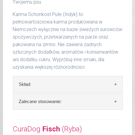
Twojemu psu.
15 -
400 g
25 kg
Karma Schonkost Pute (Indyk) to
pełnowartościowa karma produkowana w
26 -
800 g
35 kg
Niemczech wyłącznie na bazie świeżych surowców
spożywczych, przetwarzanych na parze oraz
36 -
1000 g
pakowana na zimno. Nie zawiera żadnych
50 kg
sztucznych dodatków, aromatów i konserwantów
51 -
ani dodatku cukru. Wypróbuj inne smaki, dla
1200 g
65 kg
uzyskania większej różnorodności.
Podane liczby są wartościami orientacyjnymi.
Skład:
Indywidualne potrzeby zależne są od rasy,
aktywności, warunków hodowli oraz innych
czynników.
Skład:
mięso i produkty pochodzenia
Zalecane stosowanie:
zwierzęcego: 69% indyk, 4% ryż, bulion mięsny,
Waga netto/Nr art.: 200 g/1006 | 400
algi.
W trosce aby Twój pupil zawsze otrzymywał
g/1022 | 800 g/1030
świeży posiłek, oferujemy różne objętości
CuraDog
Fisch
(Ryba)
Szczegółowa analiza składu:
puszek. Zalecamy przechowywanie