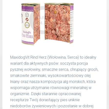
wilgotność 78,00 %
waga
dzienna
wapń 0,41 %
psa
porcja
fosfor 0,23 %
do 5
200 g
Produkty pochodzenia zwierzęcego
kg
dodawane do naszych karm są składnikami
6 - 14
300 g
spożywczymi takimi jak: żołądek, wątroba,
kg
serce, podgardle.
15 -
400 g
25 kg
MaxidogVit Rind Herz (Wołowina, Serca) to idealny
wariant dla aktywnych psów: soczysta porcja
26 -
800 g
35 kg
pysznej wołowiny, smaczne serca, chrupiący groch,
smakowite ziemniaki, wysokowartościowy olej
36 -
1000 g
lniany oraz nasza kompozycja alg morskich, która
50 kg
wspomaga utrzymanie równowagi mineralnej w
51 -
organizmie. Dzięki starannie opracowanej
1200 g
65 kg
recepturze Twój dorastający pies uniknie
niedoborów żywieniowych i pozostanie w dobrej
Podane liczby są wartościami orientacyjnymi.