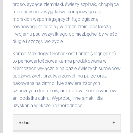
czynników.
proso, sycące ziemniaki, świeży szpinak, chrupiąca
marchew oraz wyjątkowa kompozycja alg
Waga netto/Nr art.: 200 g/1005 | 400
morskich wspomagających fizjologiczną
g/1021 | 800 g/1029
równowagę mineralną w organizmie, dostarczą
Twojemu psu wszystkiego co niezbędne, by wieść
długie i szczęśliwe życie.
Karma MaxidogVit Schonkost Lamm (Jagnięcina)
to pełnowartościowa karma produkowana w
Niemczech wyłącznie na bazie świeżych surowców
spożywczych, przetwarzanych na parze oraz
pakowana na zimno. Nie zawiera żadnych
sztucznych dodatków, aromatów i konserwantów
ani dodatku cukru. Wypróbuj inne smaki, dla
uzyskania większej różnorodności.
Skład: