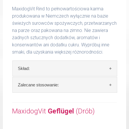
MaxidogVit Rind to pełnowartościowa karma
produkowana w Niemczech wyłącznie na bazie
świeżych surowców spożywczych, przetwarzanych
na parze oraz pakowana na zimno. Nie zawiera
żadnych sztucznych dodatków, aromatów i
konserwantów ani dodatku cukru. Wypróbuj inne
smaki, dla uzyskania większej różnorodności.
Skład:
Skład:
mięso i produkty pochodzenia
Zalecane stosowanie:
zwierzęcego: 69% wołowina, 4% ryż, 4%
marchew, bulion mięsny, algi.
W trosce aby Twój pupil zawsze otrzymywał
świeży posiłek, oferujemy różne objętości
MaxidogVit
Geflügel
(Drób)
Szczegółowa analiza składu:
puszek. Zalecamy przechowywanie
otwartych opakowań w lodówce, nie dłużej
surowe białko 11,30 %