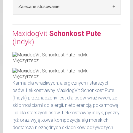
Skład:
mięso i produkty pochodzenia
Zalecane stosowanie:
zwierzęcego: 69% jagnięcina, 4% ziemniaki,
4% marchew, 2% szpinak, 2% proso, bulion
W trosce aby Twój pupil zawsze otrzymywał
mięsny, algi.
świeży posiłek, oferujemy różne objętości
MaxidogVit
Schonkost Pute
puszek. Zalecamy przechowywanie
(Indyk)
Szczegółowa analiza składu:
otwartych opakowań w lodówce, nie dłużej
niż 2 dni.
surowe białko 10,60 %
tłuszcz surowy 5,90 %
W tabeli ujęto dzienne zapotrzebowanie na
popiół surowy 1,90 %
MaxidogVit Schonkost Lamm (Jagnięcina)
włókno surowe 0,50 %
wilgotność 78,00 %
Karma dla wrażliwych, alergicznych i starszych
waga
dzienna
wapń 0,37 %
psów. Lekkostrawny MaxidogVit Schonkost Pute
psa
porcja
fosfor 0,24 %
(Indyk) przeznaczony jest dla psów wrażliwych, ze
do 5
skłonnościami do alergii, nietolerancją pokarmową
200 g
kg
lub dla starszych psów. Lekkostrawny indyk, pyszny
ryż oraz wyjątkowa kompozycja alg morskich
6 - 14
300 g
kg
dostarczą niezbędnych składników odżywczych