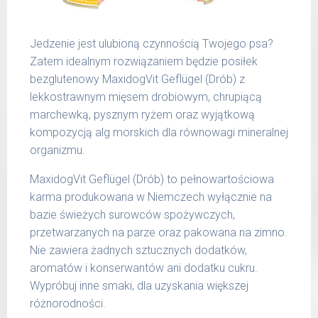
51 -
1200 g
65 kg
Jedzenie jest ulubioną czynnością Twojego psa?
Podane liczby są wartościami orientacyjnymi.
Zatem idealnym rozwiązaniem będzie posiłek
Indywidualne potrzeby zależne są od rasy,
bezglutenowy MaxidogVit Geflügel (Drób) z
aktywności, warunków hodowli oraz innych
lekkostrawnym mięsem drobiowym, chrupiącą
czynników.
marchewką, pysznym ryżem oraz wyjątkową
kompozycją alg morskich dla równowagi mineralnej
Waga netto/Nr art.: 200 g/1000 | 400
organizmu.
g/1016 | 800 g/1024
MaxidogVit Geflügel (Drób) to pełnowartościowa
karma produkowana w Niemczech wyłącznie na
bazie świeżych surowców spożywczych,
przetwarzanych na parze oraz pakowana na zimno.
Nie zawiera żadnych sztucznych dodatków,
aromatów i konserwantów ani dodatku cukru.
Wypróbuj inne smaki, dla uzyskania większej
różnorodności.