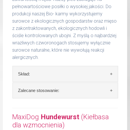
wilgotność 70,84 %
pełnowartościowe posiłki o wysokiej jakości. Do
wapń 0,39 %
6 - 14
300 g
produkcji naszej Bio- karmy wykorzystujemy
kg
fosfor 0,30 %
surowce z ekologicznych gospodarstw oraz mięso
15 -
z zakontraktowanych, ekologicznych hodowli i
400 g
25 kg
ściśle kontrolowanych ubojni. Z myślą o najbardziej
wrażliwych czworonogach stosujemy wyłącznie
26 -
750 g
35 kg
surowce naturalne, które nie wywołują reakcji
alergicznych.
Podane liczby są wartościami orientacyjnymi.
Indywidualne potrzeby zależne są od rasy,
Skład:
aktywności, warunków hodowli oraz innych
czynników.
Skład:
kurczak 66%, jabłko 10%, proso 15%,
Zalecane stosowanie:
Waga netto/Nr art.: 400 g/1202
olej lniany 2%, algi.
Zalecamy przechowywanie otwartych
Szczegółowa analiza składu:
opakowań w lodówce, nie dłużej niż 2 dni.
MaxiDog
Hundewurst
(Kiełbasa
surowe białko 8,80 %
dla wzmocnienia)
W tabeli ujęto dzienne zapotrzebowanie na
tłuszcz surowy 8,50 %