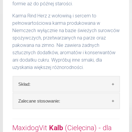
formie aż do późnej starości.
Indywidualne potrzeby zależne są od rasy,
aktywności, warunków hodowli oraz innych
Karma Rind Herz z wołowiną i sercem to
czynników.
pełnowartościowa karma produkowana w
Niemczech wyłącznie na bazie świeżych surowców
Waga netto/Nr art.: 200 g/1002 | 400
spożywczych, przetwarzanych na parze oraz
g/1018 | 800 g/1026
pakowana na zimno. Nie zawiera żadnych
sztucznych dodatków, aromatów i konserwantów
ani dodatku cukru. Wypróbuj inne smaki, dla
uzyskania większej różnorodności.
Skład:
Skład:
mięso i produkty pochodzenia
Zalecane stosowanie:
zwierzęcego: 69% wołowina, 4% ziemniaki, 2%
groch, bulion mięsny, algi, olej lniany.
W trosce aby Twój pupil zawsze otrzymywał
świeży posiłek, oferujemy różne objętości
MaxidogVit
Kalb
(Cielęcina) - dla
Szczegółowa analiza składu: