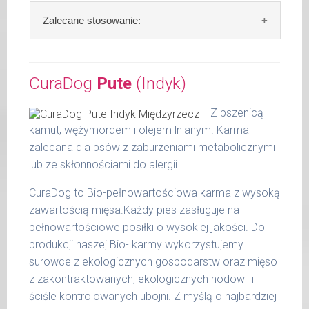
36 -
1000 g
50 kg
Skład:
ryba* 64%, komosa ryżowa 15%,
Zalecane stosowanie:
gruszka 10%, nasturcja 1%, olej lniany 1 %, algi
51 -
1200 g
65 kg
(*z kontrolowanego chowu ekologicznego).
Zalecamy przechowywanie otwartych
opakowań w lodówce, nie dłużej niż 2 dni.
CuraDog
Pute
(Indyk)
Szczegółowa analiza składu:
Podane liczby są wartościami orientacyjnymi.
Indywidualne potrzeby zależne są od rasy,
W tabeli ujęto dzienne zapotrzebowanie na
surowe białko 8,60 %
Z pszenicą
aktywności, warunków hodowli oraz innych
CuraDog Fisch (Ryba)
tłuszcz surowy 6,20 %
kamut, wężymordem i olejem lnianym. Karma
czynników.
popiół surowy 0,60 %
zalecana dla psów z zaburzeniami metabolicznymi
waga
dzienna
włókno surowe 0,80 %
lub ze skłonnościami do alergii.
Waga netto/Nr art.: 200 g/1007 | 400
psa
porcja
wilgotność 76,90 %
g/1023 | 800 g/1031
CuraDog to Bio-pełnowartościowa karma z wysoką
do 5
wapń 1,40 %
270 g
kg
zawartością mięsa.Każdy pies zasługuje na
fosfor 0,80 %
pełnowartościowe posiłki o wysokiej jakości. Do
6 - 14
450 g
produkcji naszej Bio- karmy wykorzystujemy
kg
surowce z ekologicznych gospodarstw oraz mięso
15 -
z zakontraktowanych, ekologicznych hodowli i
700 g
25 kg
ściśle kontrolowanych ubojni. Z myślą o najbardziej