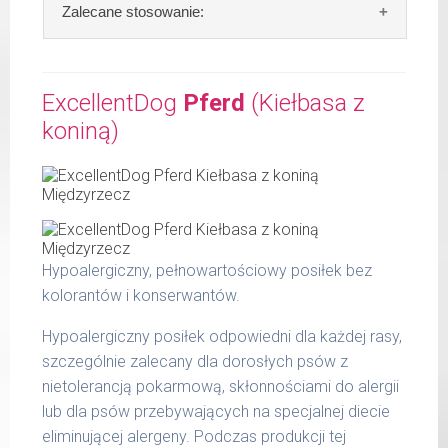
Skład:
mięso i produkty pochodzenia
Zalecane stosowanie:
Waga netto/Nr art.: 400 g/1200
zwierzęcego: 72% wołowiny, bulion mięsny,
algi.
W tabeli ujęto dzienne zapotrzebowanie na
Hundewurst (Kiełbasa dla wzmocnienia)
ExcellentDog
Pferd
(Kiełbasa z
Szczegółowa analiza składu:
koniną)
waga
dzienna
surowe białko 10,80 %
psa
porcja
tłuszcz surowy 6,70 %
popiół surowy 2,00 %
do 5
200 g
kg
włókno surowe 0,60 %
wilgotność 77,00 %
do 14
300 g
Hypoalergiczny, pełnowartościowy posiłek bez
kg
Produkty pochodzenia zwierzęcego zawarte
kolorantów i konserwantów.
w kiełbasie MaxiDog to: serca, płuca,
do 25
400 g
wymiona, wątroby oraz żwacze.
kg
Hypoalergiczny posiłek odpowiedni dla każdej rasy,
szczególnie zalecany dla dorosłych psów z
do 36
800 g
nietolerancją pokarmową, skłonnościami do alergii
kg
lub dla psów przebywających na specjalnej diecie
do 50
eliminującej alergeny. Podczas produkcji tej
1000 g