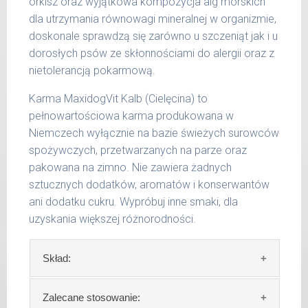
orkisz oraz wyjątkowa kompozycja alg morskich
36 -
1000 g
50 kg
dla utrzymania równowagi mineralnej w organizmie,
doskonale sprawdzą się zarówno u szczeniąt jak i u
51 -
1200 g
dorosłych psów ze skłonnościami do alergii oraz z
65 kg
nietolerancją pokarmową.
Podane liczby są wartościami orientacyjnymi.
Karma MaxidogVit Kalb (Cielęcina) to
Indywidualne potrzeby zależne są od rasy,
pełnowartościowa karma produkowana w
aktywności, warunków hodowli oraz innych
Niemczech wyłącznie na bazie świeżych surowców
czynników.
spożywczych, przetwarzanych na parze oraz
pakowana na zimno. Nie zawiera żadnych
Waga netto/Nr art.: 200 g/1003 | 400
sztucznych dodatków, aromatów i konserwantów
g/1019 | 800 g/1027
ani dodatku cukru. Wypróbuj inne smaki, dla
uzyskania większej różnorodności.
Skład:
Skład:
mięso i produkty pochodzenia
Zalecane stosowanie: