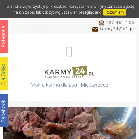
Ta strona wykorzystuje pliki cookies. Korzystanie z witryny oznacza zgodę
na ich zapis lub odczyt wg ustawień przeglądarki.
Rozumiem
737 464 106
Kategorie
karmy24@o2.pl
Dla Gołębi
Mokra karma dla psa - Międzyrzecz
Facebook
Katalog