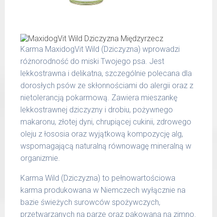
spożywczymi takimi jak: żołądek, wątroba,
6 - 14
300 g
serce, podgardle.
kg
15 -
400 g
Karma MaxidogVit Wild (Dziczyzna) wprowadzi
25 kg
różnorodność do miski Twojego psa. Jest
26 -
lekkostrawna i delikatna, szczególnie polecana dla
800 g
35 kg
dorosłych psów ze skłonnościami do alergii oraz z
nietolerancją pokarmową. Zawiera mieszankę
36 -
1000 g
50 kg
lekkostrawnej dziczyzny i drobiu, pożywnego
makaronu, złotej dyni, chrupiącej cukinii, zdrowego
51 -
1200 g
oleju z łososia oraz wyjątkową kompozycję alg,
65 kg
wspomagającą naturalną równowagę mineralną w
organizmie.
Podane liczby są wartościami orientacyjnymi.
Indywidualne potrzeby zależne są od rasy,
Karma Wild (Dziczyzna) to pełnowartościowa
aktywności, warunków hodowli oraz innych
karma produkowana w Niemczech wyłącznie na
czynników.
bazie świeżych surowców spożywczych,
przetwarzanych na parze oraz pakowana na zimno.
Waga netto/Nr art.: 200 g/1001 | 400