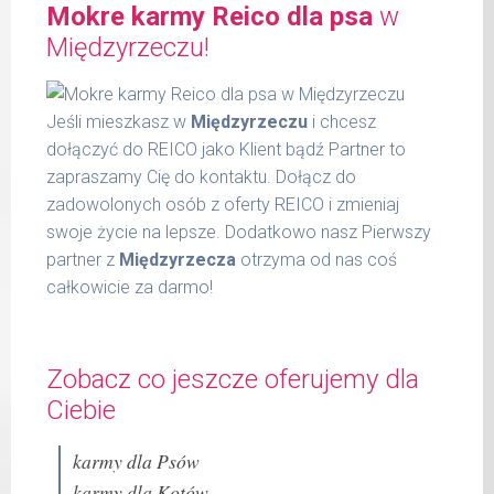
Mokre karmy Reico dla psa
w
włókno surowe 0,30 %
6 - 14
300 g
wilgotność 77,00 %
Międzyrzeczu!
kg
substancja żelująca - Cassia gum 1200
15 -
mg / kg.
400 g
22 kg
Jeśli mieszkasz w
Międzyrzeczu
i chcesz
dołączyć do REICO jako Klient bądź Partner to
23 -
600 g
zapraszamy Cię do kontaktu. Dołącz do
30 kg
zadowolonych osób z oferty REICO i zmieniaj
31 -
800 g
swoje życie na lepsze. Dodatkowo nasz Pierwszy
37 kg
partner z
Międzyrzecza
otrzyma od nas coś
całkowicie za darmo!
Podane liczby są wartościami orientacyjnymi.
Indywidualne potrzeby zależne są od rasy,
aktywności, warunków hodowli oraz innych
Zobacz co jeszcze oferujemy dla
czynników.
Ciebie
Waga netto/Nr art.: 600 g/1037
karmy dla Psów
karmy dla Kotów