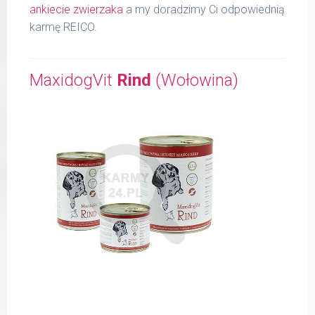
ankiecie zwierzaka
a my doradzimy Ci odpowiednią
karmę REICO.
MaxidogVit
Rind
(Wołowina)