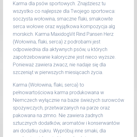
25 kg
Karma dla psów sportowych. Znajdziesz tu
wszystko co najlepsze dla Twojego sportowca:
26 -
800 g
35 kg
soczysta wołowina, smaczne flaki, smakowite
serca wołowe oraz wyjątkowa kompozycja alg
36 -
1000 g
morskich. Karma MaxidogVit Rind Pansen Herz
50 kg
(Wołowina, flaki, serca) z podrobami jest
51 -
odpowiednia dla aktywnych psów, u których
1200 g
65 kg
zapotrzebowanie kaloryczne jest nieco wyższe.
Ponieważ zawiera żwacz, nie nadaje się dla
Podane liczby są wartościami orientacyjnymi.
szczeniąt w pierwszych miesiącach życia.
Indywidualne potrzeby zależne są od rasy,
aktywności, warunków hodowli oraz innych
Karma (Wołowina, flaki, serca) to
czynników.
pełnowartościowa karma produkowana w
Niemczech wyłącznie na bazie świeżych surowców
Waga netto/Nr art.: 200 g/1004 | 400
spożywczych, przetwarzanych na parze oraz
g/1020 | 800 g/1028
pakowana na zimno. Nie zawiera żadnych
sztucznych dodatków, aromatów i konserwantów
ani dodatku cukru. Wypróbuj inne smaki, dla