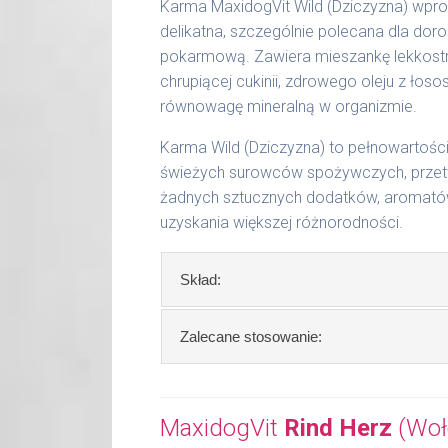
51 - 65 kg
1200 g
Karma MaxidogVit Wild (Dziczyzna) wpro
delikatna, szczególnie polecana dla doro
Podane liczby są wartościami orienta
pokarmową. Zawiera mieszankę lekkostra
aktywności, warunków hodowli oraz i
chrupiącej cukinii, zdrowego oleju z ło
równowagę mineralną w organizmie.
Waga netto/Nr art.: 200 g/1001 | 40
Karma Wild (Dziczyzna) to pełnowartoś
świeżych surowców spożywczych, przetw
żadnych sztucznych dodatków, aromatów 
uzyskania większej różnorodności.
Skład:
Skład:
mięso i produkty pochodzenia
Zalecane stosowanie:
dynia, 2% cukinia, bulion mięsny, algi, o
W trosce aby Twój pupil zawsze otrzy
Szczegółowa analiza składu:
Zalecamy przechowywanie otwartych o
MaxidogVit
Rind Herz
(Woło
surowe białko 11,60 %