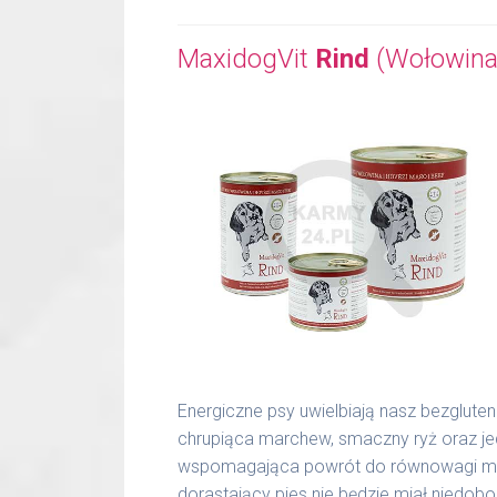
MaxidogVit
Rind
(Wołowina
Energiczne psy uwielbiają nasz bezglute
chrupiąca marchew, smaczny ryż oraz j
wspomagająca powrót do równowagi miner
dorastający pies nie będzie miał niedo