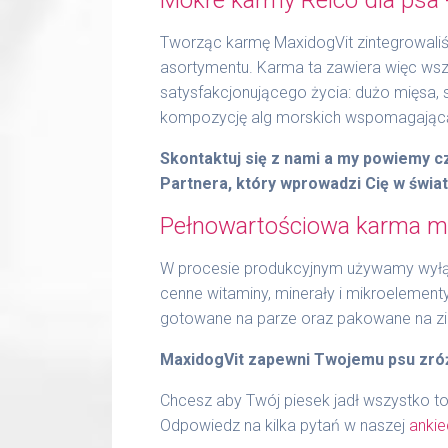
Tworząc karmę MaxidogVit zintegrowaliśm
asortymentu. Karma ta zawiera więc wszy
satysfakcjonującego życia: dużo mięsa,
kompozycję alg morskich wspomagającą 
Skontaktuj się z nami a my powiemy 
Partnera, który wprowadzi Cię w świa
Pełnowartościowa karma mo
W procesie produkcyjnym używamy wyłąc
cenne witaminy, minerały i mikroelement
gotowane na parze oraz pakowane na z
MaxidogVit zapewni Twojemu psu zró
Chcesz aby Twój piesek jadł wszystko to
Odpowiedz na kilka pytań w naszej
ankie