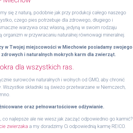
y się z naturą, podobnie jak przy produkcji całego naszego
stko, czego pies potrzebuje dla zdrowego, długiego i
 smaczne warzywa oraz własną, jedyną w swoim rodzaju
organizm w przywracaniu naturalnej równowagi mineralnej.
czy w Twojej miejscowości w Miechowie posiadamy swojego
t zdrowych i naturalnych mokrych karm dla zwierząt.
kra dla wszystkich ras.
znie surowców naturalnych i wolnych od GMO, aby chronić
y. Wszystkie składniki są świeżo przetwarzane w Niemczech,
imno.
żnicowane oraz pełnowartościowe odżywianie.
, co najlepsze ale nie wiesz jak zacząć odpowiednio go karmić?
cie zwierzaka
a my doradzimy Ci odpowiednią karmę REICO.