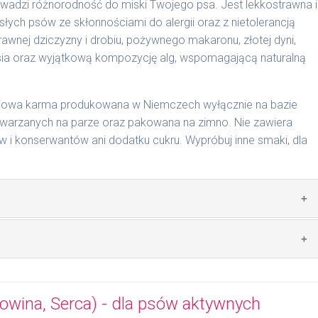
wadzi różnorodność do miski Twojego psa. Jest lekkostrawna i
słych psów ze skłonnościami do alergii oraz z nietolerancją
cyjnymi. Indywidualne potrzeby zależne są od rasy,
wnej dziczyzny i drobiu, pożywnego makaronu, złotej dyni,
nnych czynników.
sosia oraz wyjątkową kompozycję alg, wspomagającą naturalną
0 g/1017 | 800 g/1025
ciowa karma produkowana w Niemczech wyłącznie na bazie
arzanych na parze oraz pakowana na zimno. Nie zawiera
i konserwantów ani dodatku cukru. Wypróbuj inne smaki, dla
 zwierzęcego: 49% dziczyzna, 20% drób, 4% makaron, 4%
lej z łososia.
mywał świeży posiłek, oferujemy różne objętości puszek.
pakowań w lodówce, nie dłużej niż 2 dni.
wina, Serca) - dla psów aktywnych