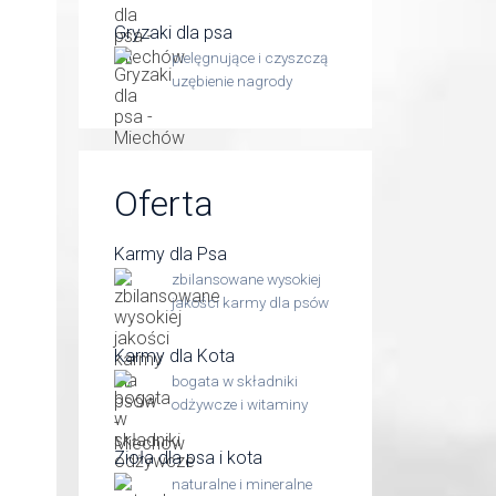
Gryzaki dla psa
pielęgnujące i czyszczą
uzębienie nagrody
Oferta
Karmy dla Psa
zbilansowane wysokiej
jakości karmy dla psów
Karmy dla Kota
bogata w składniki
odżywcze i witaminy
Zioła dla psa i kota
naturalne i mineralne