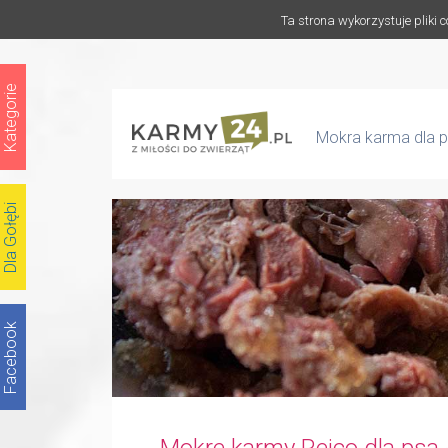
Ta strona wykorzystuje pliki 
Kategorie
Mokra karma dla 
Dla Gołębi
Facebook
Mokre karmy Reico dla psa