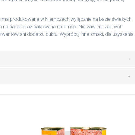
karma produkowana w Niemczech wyłącznie na bazie świeżych
 na parze oraz pakowana na zimno. Nie zawiera żadnych
wantów ani dodatku cukru. Wypróbuj inne smaki, dla uzyskania
zwierzęcego: 69% wołowina, 4% ryż, 4% marchew, bulion
mywał świeży posiłek, oferujemy różne objętości puszek.
pakowań w lodówce, nie dłużej niż 2 dni.
nie na MaxidogVit Wołowina