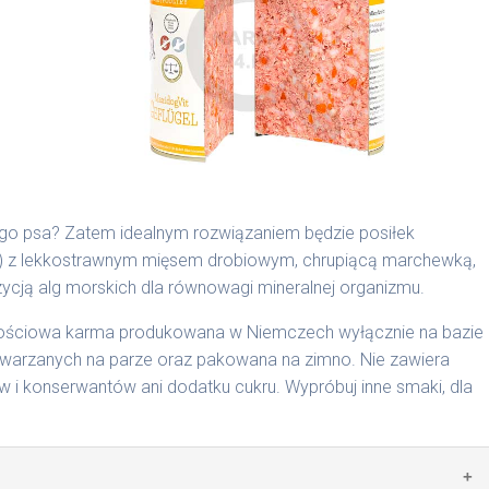
są składnikami spożywczymi takimi jak: żołądek, wątroba,
ego psa? Zatem idealnym rozwiązaniem będzie posiłek
b) z lekkostrawnym mięsem drobiowym, chrupiącą marchewką,
cyjnymi. Indywidualne potrzeby zależne są od rasy,
ją alg morskich dla równowagi mineralnej organizmu.
nnych czynników.
rtościowa karma produkowana w Niemczech wyłącznie na bazie
0 g/1016 | 800 g/1024
arzanych na parze oraz pakowana na zimno. Nie zawiera
i konserwantów ani dodatku cukru. Wypróbuj inne smaki, dla