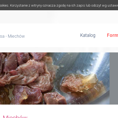
cookies. Korzystanie z witryny oznacza zgodę na ich zapis lub odczyt wg ustaw
Katalog
Form
psa - Miechów
 - Miechów