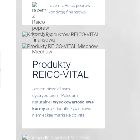
razem z Reico popraw
kondycję finansową
Produkty
REICO-VITAL
Jestem niezależnym
dystrybutorem. Polecam
naturalne i
wysokowartościowe
karmy
oraz dodatki żywieniowe
niemieckiej marki Reico-Vital.