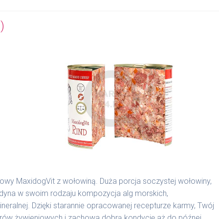
)
nowy MaxidogVit z wołowiną. Duża porcja soczystej wołowiny,
edyna w swoim rodzaju kompozycja alg morskich,
alnej. Dzięki starannie opracowanej recepturze karmy, Twój
borów żywieniowych i zachowa dobrą kondycję aż do późnej