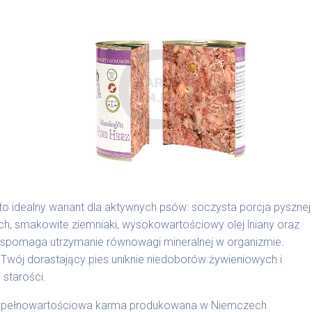
ie na MaxidogVit Wild (Dziczyzna)
dodawane do naszych karm są składnikami spożywczymi
odgardle.
to idealny wariant dla aktywnych psów: soczysta porcja pysznej
ch, smakowite ziemniaki, wysokowartościowy olej lniany oraz
cyjnymi. Indywidualne potrzeby zależne są od rasy,
wspomaga utrzymanie równowagi mineralnej w organizmie.
nnych czynników.
 Twój dorastający pies uniknie niedoborów żywieniowych i
 starości.
0 g/1018 | 800 g/1026
to pełnowartościowa karma produkowana w Niemczech