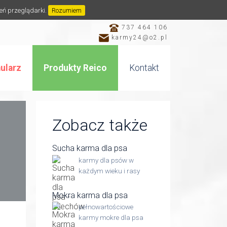
ień przeglądarki.
Rozumiem
737 464 106
karmy24@o2.pl
ularz
Produkty Reico
Kontakt
Zobacz także
Sucha karma dla psa
karmy dla psów w
każdym wieku i rasy
Mokra karma dla psa
pełnowartościowe
karmy mokre dla psa