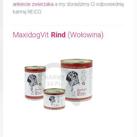
ankiecie zwierzaka
a my doradzimy Ci odpowiednią
karmę REICO.
MaxidogVit
Rind
(Wołowina)