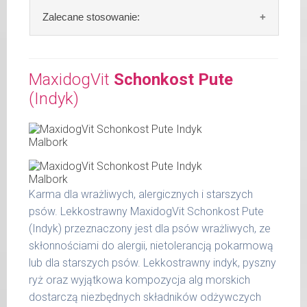
Skład:
mięso i produkty pochodzenia
Zalecane stosowanie:
zwierzęcego: 69% jagnięcina, 4% ziemniaki,
4% marchew, 2% szpinak, 2% proso, bulion
W trosce aby Twój pupil zawsze otrzymywał
mięsny, algi.
świeży posiłek, oferujemy różne objętości
MaxidogVit
Schonkost Pute
puszek. Zalecamy przechowywanie
(Indyk)
Szczegółowa analiza składu:
otwartych opakowań w lodówce, nie dłużej
niż 2 dni.
surowe białko 10,60 %
tłuszcz surowy 5,90 %
W tabeli ujęto dzienne zapotrzebowanie na
popiół surowy 1,90 %
MaxidogVit Schonkost Lamm (Jagnięcina)
włókno surowe 0,50 %
wilgotność 78,00 %
Karma dla wrażliwych, alergicznych i starszych
waga
dzienna
wapń 0,37 %
psów. Lekkostrawny MaxidogVit Schonkost Pute
psa
porcja
fosfor 0,24 %
(Indyk) przeznaczony jest dla psów wrażliwych, ze
do 5
skłonnościami do alergii, nietolerancją pokarmową
200 g
kg
lub dla starszych psów. Lekkostrawny indyk, pyszny
ryż oraz wyjątkowa kompozycja alg morskich
6 - 14
300 g
kg
dostarczą niezbędnych składników odżywczych