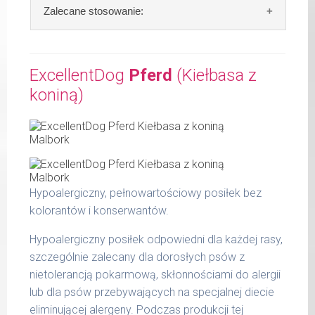
Skład:
mięso i produkty pochodzenia
Zalecane stosowanie:
Waga netto/Nr art.: 400 g/1200
zwierzęcego: 72% wołowiny, bulion mięsny,
algi.
W tabeli ujęto dzienne zapotrzebowanie na
Hundewurst (Kiełbasa dla wzmocnienia)
ExcellentDog
Pferd
(Kiełbasa z
Szczegółowa analiza składu:
koniną)
waga
dzienna
surowe białko 10,80 %
psa
porcja
tłuszcz surowy 6,70 %
popiół surowy 2,00 %
do 5
200 g
kg
włókno surowe 0,60 %
wilgotność 77,00 %
do 14
300 g
Hypoalergiczny, pełnowartościowy posiłek bez
kg
Produkty pochodzenia zwierzęcego zawarte
kolorantów i konserwantów.
w kiełbasie MaxiDog to: serca, płuca,
do 25
400 g
wymiona, wątroby oraz żwacze.
kg
Hypoalergiczny posiłek odpowiedni dla każdej rasy,
szczególnie zalecany dla dorosłych psów z
do 36
800 g
nietolerancją pokarmową, skłonnościami do alergii
kg
lub dla psów przebywających na specjalnej diecie
do 50
eliminującej alergeny. Podczas produkcji tej
1000 g