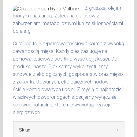
otwartych opakowań w lodówce, nie dłużej
surowe białko 10,40 %
Z gruszką, olejem
niż 2 dni.
tłuszcz surowy 5,30 %
lnianym i nasturcją. Zalecana dla psów z
popiół surowy 2,00 %
zaburzeniami metabolicznymi lub ze skłonnościami
W tabeli ujęto dzienne zapotrzebowanie na
włókno surowe 0,40 %
do alergii.
MaxidogVit Schonkost Pute (Indyk)
wilgotność 78,00 %
CuraDog to Bio-pełnowartościowa karma z wysoką
wapń 0,40 %
waga
dzienna
zawartością mięsa. Każdy pies zasługuje na
fosfor 0,24 %
psa
porcja
pełnowartościowe posiłki o wysokiej jakości. Do
produkcji naszej Bio- karmy wykorzystujemy
do 5
200 g
kg
surowce z ekologicznych gospodarstw oraz mięso
z zakontraktowanych, ekologicznych hodowli i
6 - 14
300 g
ściśle kontrolowanych ubojni. Z myślą o najbardziej
kg
wrażliwych czworonogach stosujemy wyłącznie
15 -
surowce naturalne, które nie wywołują reakcji
400 g
25 kg
alergicznych.
26 -
800 g
35 kg
Skład: