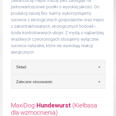
zawartością mięsa. Każdy pies zasługuje na
wilgotność 70,84 %
pełnowartościowe posiłki o wysokiej jakości. Do
wapń 0,39 %
6 - 14
300 g
produkcji naszej Bio- karmy wykorzystujemy
kg
fosfor 0,30 %
surowce z ekologicznych gospodarstw oraz mięso
15 -
z zakontraktowanych, ekologicznych hodowli i
400 g
25 kg
ściśle kontrolowanych ubojni. Z myślą o najbardziej
wrażliwych czworonogach stosujemy wyłącznie
26 -
750 g
35 kg
surowce naturalne, które nie wywołują reakcji
alergicznych.
Podane liczby są wartościami orientacyjnymi.
Indywidualne potrzeby zależne są od rasy,
Skład:
aktywności, warunków hodowli oraz innych
czynników.
Skład:
kurczak 66%, jabłko 10%, proso 15%,
Zalecane stosowanie:
Waga netto/Nr art.: 400 g/1202
olej lniany 2%, algi.
Zalecamy przechowywanie otwartych
Szczegółowa analiza składu:
opakowań w lodówce, nie dłużej niż 2 dni.
MaxiDog
Hundewurst
(Kiełbasa
surowe białko 8,80 %
dla wzmocnienia)
W tabeli ujęto dzienne zapotrzebowanie na
tłuszcz surowy 8,50 %