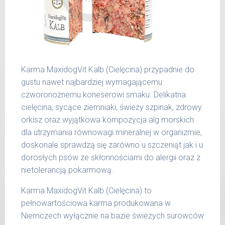
Produkty pochodzenia zwierzęcego
do 5
200 g
dodawane do naszych karm są składnikami
kg
spożywczymi takimi jak: żołądek, wątroba,
6 - 14
300 g
serce, podgardle.
kg
15 -
400 g
Karma MaxidogVit Kalb (Cielęcina) przypadnie do
25 kg
gustu nawet najbardziej wymagającemu
26 -
czworonożnemu koneserowi smaku. Delikatna
800 g
35 kg
cielęcina, sycące ziemniaki, świeży szpinak, zdrowy
orkisz oraz wyjątkowa kompozycja alg morskich
36 -
1000 g
50 kg
dla utrzymania równowagi mineralnej w organizmie,
doskonale sprawdzą się zarówno u szczeniąt jak i u
51 -
1200 g
dorosłych psów ze skłonnościami do alergii oraz z
65 kg
nietolerancją pokarmową.
Podane liczby są wartościami orientacyjnymi.
Karma MaxidogVit Kalb (Cielęcina) to
Indywidualne potrzeby zależne są od rasy,
pełnowartościowa karma produkowana w
aktywności, warunków hodowli oraz innych
Niemczech wyłącznie na bazie świeżych surowców
czynników.