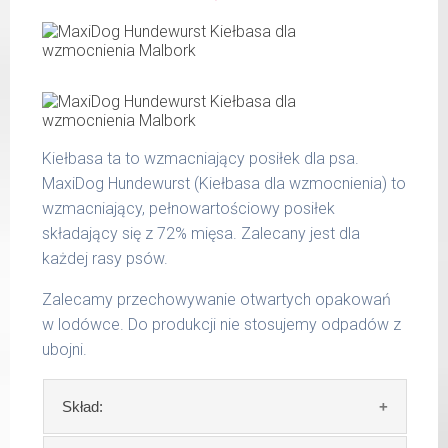
CuraDog Huhn (Kurczak)
popiół surowy 1,90 %
włókno surowe 0,50 %
waga
dzienna
wilgotność 68,00 %
psa
porcja
wapń 1,20 %
do 5
fosfor 0,62 %
220 g
kg
Kiełbasa ta to wzmacniający posiłek dla psa.
6 - 14
MaxiDog Hundewurst (Kiełbasa dla wzmocnienia) to
400 g
kg
wzmacniający, pełnowartościowy posiłek
składający się z 72% mięsa. Zalecany jest dla
15 -
700 g
25 kg
każdej rasy psów.
26 -
Zalecamy przechowywanie otwartych opakowań
800 g
35 kg
w lodówce. Do produkcji nie stosujemy odpadów z
ubojni.
Podane liczby są wartościami orientacyjnymi.
Indywidualne potrzeby zależne są od rasy,
Skład:
aktywności, warunków hodowli oraz innych
czynników.