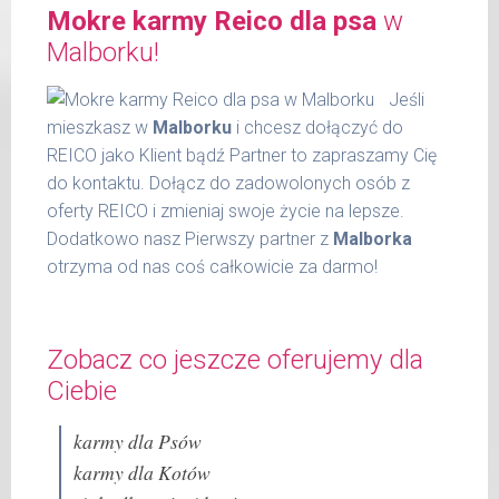
Mokre karmy Reico dla psa
w
włókno surowe 0,30 %
6 - 14
300 g
wilgotność 77,00 %
Malborku!
kg
substancja żelująca - Cassia gum 1200
15 -
Jeśli
mg / kg.
400 g
22 kg
mieszkasz w
Malborku
i chcesz dołączyć do
REICO jako Klient bądź Partner to zapraszamy Cię
23 -
600 g
do kontaktu. Dołącz do zadowolonych osób z
30 kg
oferty REICO i zmieniaj swoje życie na lepsze.
31 -
800 g
Dodatkowo nasz Pierwszy partner z
Malborka
37 kg
otrzyma od nas coś całkowicie za darmo!
Podane liczby są wartościami orientacyjnymi.
Indywidualne potrzeby zależne są od rasy,
Zobacz co jeszcze oferujemy dla
aktywności, warunków hodowli oraz innych
czynników.
Ciebie
Waga netto/Nr art.: 600 g/1037
karmy dla Psów
karmy dla Kotów