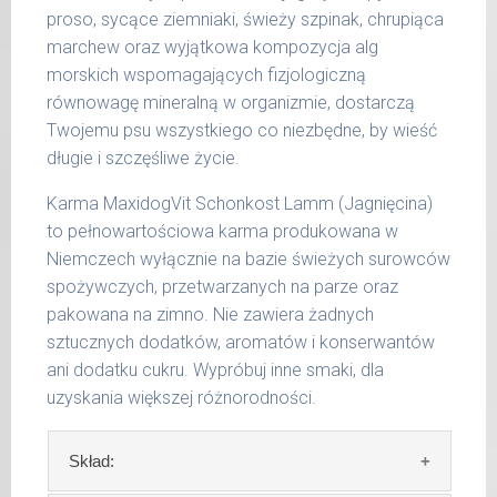
czynników.
proso, sycące ziemniaki, świeży szpinak, chrupiąca
marchew oraz wyjątkowa kompozycja alg
Waga netto/Nr art.: 200 g/1005 | 400
morskich wspomagających fizjologiczną
g/1021 | 800 g/1029
równowagę mineralną w organizmie, dostarczą
Twojemu psu wszystkiego co niezbędne, by wieść
długie i szczęśliwe życie.
Karma MaxidogVit Schonkost Lamm (Jagnięcina)
to pełnowartościowa karma produkowana w
Niemczech wyłącznie na bazie świeżych surowców
spożywczych, przetwarzanych na parze oraz
pakowana na zimno. Nie zawiera żadnych
sztucznych dodatków, aromatów i konserwantów
ani dodatku cukru. Wypróbuj inne smaki, dla
uzyskania większej różnorodności.
Skład: