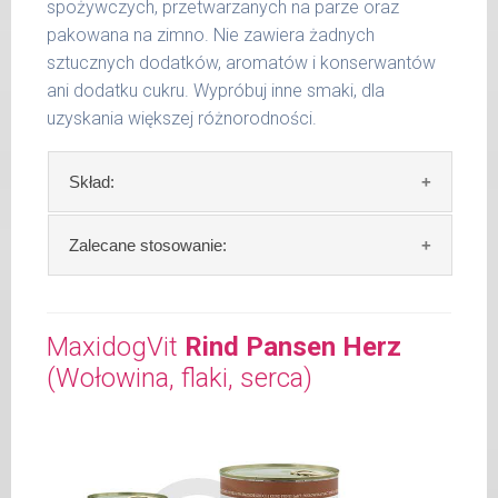
spożywczych, przetwarzanych na parze oraz
pakowana na zimno. Nie zawiera żadnych
Waga netto/Nr art.: 200 g/1003 | 400
sztucznych dodatków, aromatów i konserwantów
g/1019 | 800 g/1027
ani dodatku cukru. Wypróbuj inne smaki, dla
uzyskania większej różnorodności.
Skład:
Skład:
mięso i produkty pochodzenia
Zalecane stosowanie:
zwierzęcego: 69% cielęcina, 4% ziemniaki, 2%
szpinak, 2% orkisz, bulion mięsny, algi.
W trosce aby Twój pupil zawsze otrzymywał
świeży posiłek, oferujemy różne objętości
MaxidogVit
Rind Pansen Herz
Szczegółowa analiza składu:
puszek. Zalecamy przechowywanie
(Wołowina, flaki, serca)
otwartych opakowań w lodówce, nie dłużej
surowe białko 11,00 %
niż 2 dni.
tłuszcz surowy 6,10 %
popiół surowy 1,70 %
W tabeli ujęto dzienne zapotrzebowanie na
włókno surowe 0,50 %
MaxidogVit Kalb (Cielęcina)