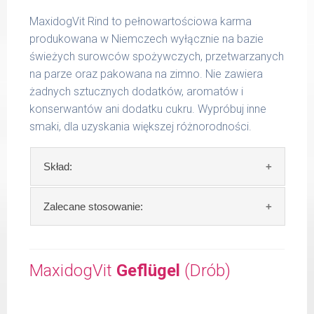
MaxidogVit Rind to pełnowartościowa karma
produkowana w Niemczech wyłącznie na bazie
świeżych surowców spożywczych, przetwarzanych
na parze oraz pakowana na zimno. Nie zawiera
żadnych sztucznych dodatków, aromatów i
konserwantów ani dodatku cukru. Wypróbuj inne
smaki, dla uzyskania większej różnorodności.
Skład:
Skład:
mięso i produkty pochodzenia
Zalecane stosowanie:
zwierzęcego: 69% wołowina, 4% ryż, 4%
marchew, bulion mięsny, algi.
W trosce aby Twój pupil zawsze otrzymywał
świeży posiłek, oferujemy różne objętości
MaxidogVit
Geflügel
(Drób)
Szczegółowa analiza składu:
puszek. Zalecamy przechowywanie
otwartych opakowań w lodówce, nie dłużej
surowe białko 11,30 %