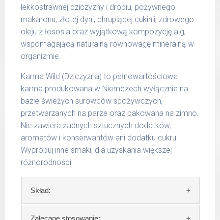
lekkostrawnej dziczyzny i drobiu, pożywnego
g/1017 | 800 g/1025
makaronu, złotej dyni, chrupiącej cukinii, zdrowego
oleju z łososia oraz wyjątkową kompozycję alg,
wspomagającą naturalną równowagę mineralną w
organizmie.
Karma Wild (Dziczyzna) to pełnowartościowa
karma produkowana w Niemczech wyłącznie na
bazie świeżych surowców spożywczych,
przetwarzanych na parze oraz pakowana na zimno.
Nie zawiera żadnych sztucznych dodatków,
aromatów i konserwantów ani dodatku cukru.
Wypróbuj inne smaki, dla uzyskania większej
różnorodności.
Skład:
Skład:
mięso i produkty pochodzenia
Zalecane stosowanie: