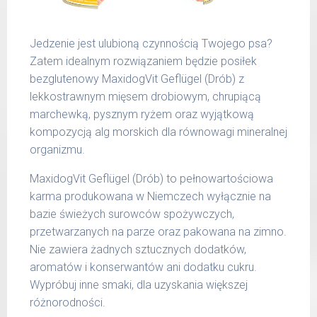
51 -
1200 g
65 kg
Jedzenie jest ulubioną czynnością Twojego psa?
Podane liczby są wartościami orientacyjnymi.
Zatem idealnym rozwiązaniem będzie posiłek
Indywidualne potrzeby zależne są od rasy,
bezglutenowy MaxidogVit Geflügel (Drób) z
aktywności, warunków hodowli oraz innych
lekkostrawnym mięsem drobiowym, chrupiącą
czynników.
marchewką, pysznym ryżem oraz wyjątkową
kompozycją alg morskich dla równowagi mineralnej
Waga netto/Nr art.: 200 g/1000 | 400
organizmu.
g/1016 | 800 g/1024
MaxidogVit Geflügel (Drób) to pełnowartościowa
karma produkowana w Niemczech wyłącznie na
bazie świeżych surowców spożywczych,
przetwarzanych na parze oraz pakowana na zimno.
Nie zawiera żadnych sztucznych dodatków,
aromatów i konserwantów ani dodatku cukru.
Wypróbuj inne smaki, dla uzyskania większej
różnorodności.