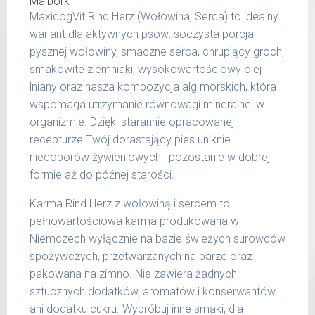
400 g
25 kg
MaxidogVit Rind Herz (Wołowina, Serca) to idealny
wariant dla aktywnych psów: soczysta porcja
26 -
800 g
35 kg
pysznej wołowiny, smaczne serca, chrupiący groch,
smakowite ziemniaki, wysokowartościowy olej
36 -
1000 g
lniany oraz nasza kompozycja alg morskich, która
50 kg
wspomaga utrzymanie równowagi mineralnej w
51 -
organizmie. Dzięki starannie opracowanej
1200 g
65 kg
recepturze Twój dorastający pies uniknie
niedoborów żywieniowych i pozostanie w dobrej
Podane liczby są wartościami orientacyjnymi.
formie aż do późnej starości.
Indywidualne potrzeby zależne są od rasy,
aktywności, warunków hodowli oraz innych
Karma Rind Herz z wołowiną i sercem to
czynników.
pełnowartościowa karma produkowana w
Niemczech wyłącznie na bazie świeżych surowców
Waga netto/Nr art.: 200 g/1002 | 400
spożywczych, przetwarzanych na parze oraz
g/1018 | 800 g/1026
pakowana na zimno. Nie zawiera żadnych
sztucznych dodatków, aromatów i konserwantów
ani dodatku cukru. Wypróbuj inne smaki, dla