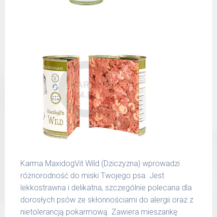
spożywczymi takimi jak: żołądek, wątroba,
6 - 14
300 g
serce, podgardle.
kg
15 -
400 g
25 kg
26 -
800 g
35 kg
36 -
1000 g
50 kg
51 -
1200 g
65 kg
Podane liczby są wartościami orientacyjnymi.
Karma MaxidogVit Wild (Dziczyzna) wprowadzi
Indywidualne potrzeby zależne są od rasy,
różnorodność do miski Twojego psa. Jest
aktywności, warunków hodowli oraz innych
lekkostrawna i delikatna, szczególnie polecana dla
czynników.
dorosłych psów ze skłonnościami do alergii oraz z
nietolerancją pokarmową. Zawiera mieszankę
Waga netto/Nr art.: 200 g/1001 | 400