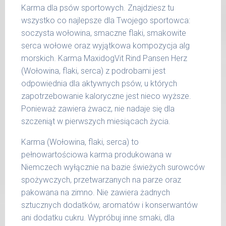
Podane liczby są wartościami orientacyjnymi.
Karma dla psów sportowych. Znajdziesz tu
Indywidualne potrzeby zależne są od rasy,
wszystko co najlepsze dla Twojego sportowca:
aktywności, warunków hodowli oraz innych
soczysta wołowina, smaczne flaki, smakowite
czynników.
serca wołowe oraz wyjątkowa kompozycja alg
morskich. Karma MaxidogVit Rind Pansen Herz
Waga netto/Nr art.: 200 g/1004 | 400
(Wołowina, flaki, serca) z podrobami jest
g/1020 | 800 g/1028
odpowiednia dla aktywnych psów, u których
zapotrzebowanie kaloryczne jest nieco wyższe.
Ponieważ zawiera żwacz, nie nadaje się dla
szczeniąt w pierwszych miesiącach życia.
Karma (Wołowina, flaki, serca) to
pełnowartościowa karma produkowana w
Niemczech wyłącznie na bazie świeżych surowców
spożywczych, przetwarzanych na parze oraz
pakowana na zimno. Nie zawiera żadnych
sztucznych dodatków, aromatów i konserwantów
ani dodatku cukru. Wypróbuj inne smaki, dla