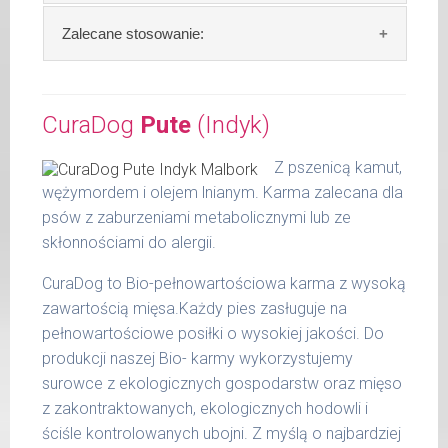
36 -
1000 g
50 kg
Skład:
ryba* 64%, komosa ryżowa 15%,
Zalecane stosowanie:
gruszka 10%, nasturcja 1%, olej lniany 1 %, algi
51 -
1200 g
65 kg
(*z kontrolowanego chowu ekologicznego).
Zalecamy przechowywanie otwartych
opakowań w lodówce, nie dłużej niż 2 dni.
CuraDog
Pute
(Indyk)
Szczegółowa analiza składu:
Podane liczby są wartościami orientacyjnymi.
Indywidualne potrzeby zależne są od rasy,
W tabeli ujęto dzienne zapotrzebowanie na
surowe białko 8,60 %
Z pszenicą kamut,
aktywności, warunków hodowli oraz innych
CuraDog Fisch (Ryba)
tłuszcz surowy 6,20 %
wężymordem i olejem lnianym. Karma zalecana dla
czynników.
popiół surowy 0,60 %
psów z zaburzeniami metabolicznymi lub ze
waga
dzienna
włókno surowe 0,80 %
skłonnościami do alergii.
Waga netto/Nr art.: 200 g/1007 | 400
psa
porcja
wilgotność 76,90 %
g/1023 | 800 g/1031
CuraDog to Bio-pełnowartościowa karma z wysoką
do 5
wapń 1,40 %
270 g
kg
zawartością mięsa.Każdy pies zasługuje na
fosfor 0,80 %
pełnowartościowe posiłki o wysokiej jakości. Do
6 - 14
450 g
produkcji naszej Bio- karmy wykorzystujemy
kg
surowce z ekologicznych gospodarstw oraz mięso
15 -
z zakontraktowanych, ekologicznych hodowli i
700 g
25 kg
ściśle kontrolowanych ubojni. Z myślą o najbardziej