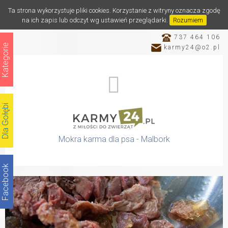
Ta strona wykorzystuje pliki cookies. Korzystanie z witryny oznacza zgodę
na ich zapis lub odczyt wg ustawień przeglądarki.
Rozumiem
737 464 106
Kategorie
karmy24@o2.pl
Dla Gołębi
Mokra karma dla psa - Malbork
Facebook
Katalog