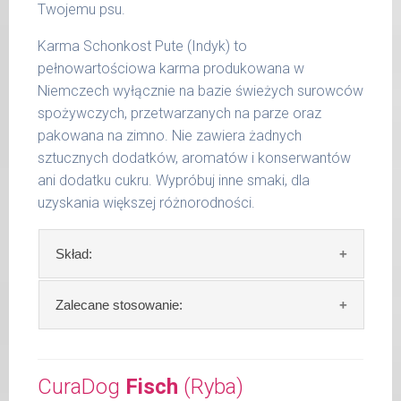
Twojemu psu.
15 -
400 g
25 kg
Karma Schonkost Pute (Indyk) to
pełnowartościowa karma produkowana w
26 -
800 g
35 kg
Niemczech wyłącznie na bazie świeżych surowców
spożywczych, przetwarzanych na parze oraz
36 -
1000 g
pakowana na zimno. Nie zawiera żadnych
50 kg
sztucznych dodatków, aromatów i konserwantów
51 -
ani dodatku cukru. Wypróbuj inne smaki, dla
1200 g
65 kg
uzyskania większej różnorodności.
Podane liczby są wartościami orientacyjnymi.
Skład:
Indywidualne potrzeby zależne są od rasy,
aktywności, warunków hodowli oraz innych
czynników.
Skład:
mięso i produkty pochodzenia
Zalecane stosowanie:
zwierzęcego: 69% indyk, 4% ryż, bulion mięsny,
Waga netto/Nr art.: 200 g/1006 | 400
algi.
W trosce aby Twój pupil zawsze otrzymywał
g/1022 | 800 g/1030
świeży posiłek, oferujemy różne objętości
CuraDog
Fisch
(Ryba)
Szczegółowa analiza składu:
puszek. Zalecamy przechowywanie