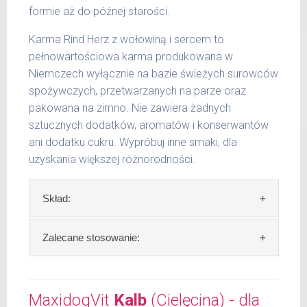
formie aż do późnej starości.
Karma Rind Herz z wołowiną i sercem to
pełnowartościowa karma produkowana w
Niemczech wyłącznie na bazie świeżych surowców
spożywczych, przetwarzanych na parze oraz
pakowana na zimno. Nie zawiera żadnych
sztucznych dodatków, aromatów i konserwantów
ani dodatku cukru. Wypróbuj inne smaki, dla
uzyskania większej różnorodności.
Skład:
Skład:
mięso i produkty pochodzenia
Zalecane stosowanie:
zwierzęcego: 69% wołowina, 4% ziemniaki, 2%
groch, bulion mięsny, algi, olej lniany.
W trosce aby Twój pupil zawsze otrzymywał
świeży posiłek, oferujemy różne objętości
MaxidogVit
Kalb
(Cielęcina) - dla
Szczegółowa analiza składu: