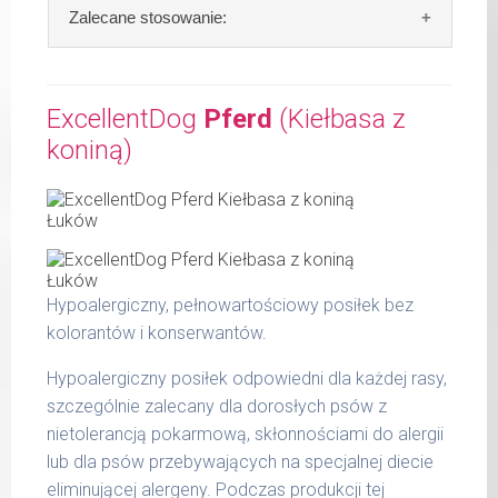
Skład:
mięso i produkty pochodzenia
Zalecane stosowanie:
Waga netto/Nr art.: 400 g/1200
zwierzęcego: 72% wołowiny, bulion mięsny,
algi.
W tabeli ujęto dzienne zapotrzebowanie na
Hundewurst (Kiełbasa dla wzmocnienia)
ExcellentDog
Pferd
(Kiełbasa z
Szczegółowa analiza składu:
koniną)
waga
dzienna
surowe białko 10,80 %
psa
porcja
tłuszcz surowy 6,70 %
popiół surowy 2,00 %
do 5
200 g
kg
włókno surowe 0,60 %
wilgotność 77,00 %
do 14
300 g
Hypoalergiczny, pełnowartościowy posiłek bez
kg
Produkty pochodzenia zwierzęcego zawarte
kolorantów i konserwantów.
w kiełbasie MaxiDog to: serca, płuca,
do 25
400 g
wymiona, wątroby oraz żwacze.
kg
Hypoalergiczny posiłek odpowiedni dla każdej rasy,
szczególnie zalecany dla dorosłych psów z
do 36
800 g
nietolerancją pokarmową, skłonnościami do alergii
kg
lub dla psów przebywających na specjalnej diecie
do 50
eliminującej alergeny. Podczas produkcji tej
1000 g