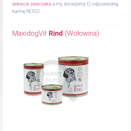
ankiecie zwierzaka
a my doradzimy Ci odpowiednią
karmę REICO.
MaxidogVit
Rind
(Wołowina)