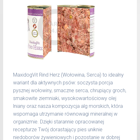
400 g
25 kg
26 -
800 g
35 kg
36 -
1000 g
50 kg
51 -
1200 g
65 kg
Podane liczby są wartościami orientacyjnymi.
MaxidogVit Rind Herz (Wołowina, Serca) to idealny
Indywidualne potrzeby zależne są od rasy,
wariant dla aktywnych psów: soczysta porcja
aktywności, warunków hodowli oraz innych
pysznej wołowiny, smaczne serca, chrupiący groch,
czynników.
smakowite ziemniaki, wysokowartościowy olej
lniany oraz nasza kompozycja alg morskich, która
Waga netto/Nr art.: 200 g/1002 | 400
wspomaga utrzymanie równowagi mineralnej w
g/1018 | 800 g/1026
organizmie. Dzięki starannie opracowanej
recepturze Twój dorastający pies uniknie
niedoborów żywieniowych i pozostanie w dobrej