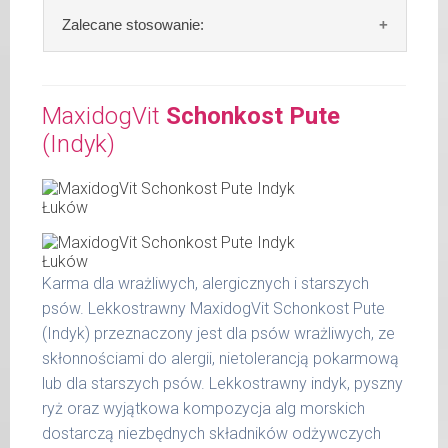
Skład:
mięso i produkty pochodzenia
Zalecane stosowanie:
zwierzęcego: 69% jagnięcina, 4% ziemniaki,
4% marchew, 2% szpinak, 2% proso, bulion
W trosce aby Twój pupil zawsze otrzymywał
mięsny, algi.
świeży posiłek, oferujemy różne objętości
MaxidogVit
Schonkost Pute
puszek. Zalecamy przechowywanie
(Indyk)
Szczegółowa analiza składu:
otwartych opakowań w lodówce, nie dłużej
niż 2 dni.
surowe białko 10,60 %
tłuszcz surowy 5,90 %
W tabeli ujęto dzienne zapotrzebowanie na
popiół surowy 1,90 %
MaxidogVit Schonkost Lamm (Jagnięcina)
włókno surowe 0,50 %
wilgotność 78,00 %
Karma dla wrażliwych, alergicznych i starszych
waga
dzienna
wapń 0,37 %
psów. Lekkostrawny MaxidogVit Schonkost Pute
psa
porcja
fosfor 0,24 %
(Indyk) przeznaczony jest dla psów wrażliwych, ze
do 5
skłonnościami do alergii, nietolerancją pokarmową
200 g
kg
lub dla starszych psów. Lekkostrawny indyk, pyszny
ryż oraz wyjątkowa kompozycja alg morskich
6 - 14
300 g
kg
dostarczą niezbędnych składników odżywczych