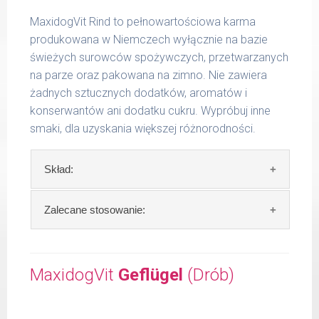
MaxidogVit Rind to pełnowartościowa karma
produkowana w Niemczech wyłącznie na bazie
świeżych surowców spożywczych, przetwarzanych
na parze oraz pakowana na zimno. Nie zawiera
żadnych sztucznych dodatków, aromatów i
konserwantów ani dodatku cukru. Wypróbuj inne
smaki, dla uzyskania większej różnorodności.
Skład:
Skład:
mięso i produkty pochodzenia
Zalecane stosowanie:
zwierzęcego: 69% wołowina, 4% ryż, 4%
marchew, bulion mięsny, algi.
W trosce aby Twój pupil zawsze otrzymywał
świeży posiłek, oferujemy różne objętości
MaxidogVit
Geflügel
(Drób)
Szczegółowa analiza składu:
puszek. Zalecamy przechowywanie
otwartych opakowań w lodówce, nie dłużej
surowe białko 11,30 %