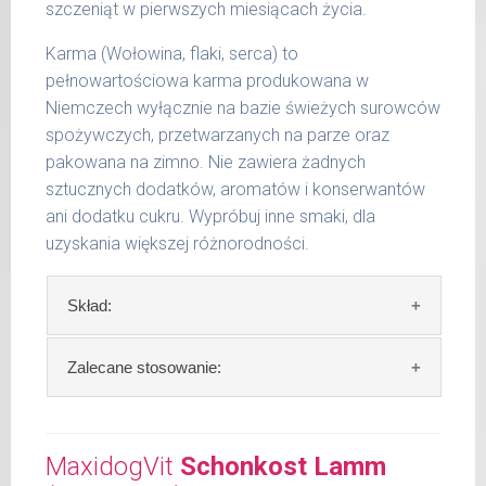
szczeniąt w pierwszych miesiącach życia.
Karma (Wołowina, flaki, serca) to
pełnowartościowa karma produkowana w
Niemczech wyłącznie na bazie świeżych surowców
spożywczych, przetwarzanych na parze oraz
pakowana na zimno. Nie zawiera żadnych
sztucznych dodatków, aromatów i konserwantów
ani dodatku cukru. Wypróbuj inne smaki, dla
uzyskania większej różnorodności.
Skład:
Skład:
mięso i produkty pochodzenia
Zalecane stosowanie:
zwierzęcego: 74%, wołowina, bulion mięsny,
algi.
W trosce aby Twój pupil zawsze otrzymywał
świeży posiłek, oferujemy różne objętości
MaxidogVit
Schonkost Lamm
Szczegółowa analiza składu:
puszek. Zalecamy przechowywanie