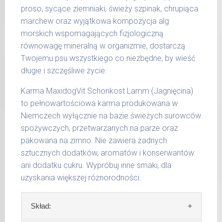
proso, sycące ziemniaki, świeży szpinak, chrupiąca
36 -
1000 g
marchew oraz wyjątkowa kompozycja alg
50 kg
morskich wspomagających fizjologiczną
51 -
równowagę mineralną w organizmie, dostarczą
1200 g
65 kg
Twojemu psu wszystkiego co niezbędne, by wieść
długie i szczęśliwe życie.
Podane liczby są wartościami orientacyjnymi.
Indywidualne potrzeby zależne są od rasy,
Karma MaxidogVit Schonkost Lamm (Jagnięcina)
aktywności, warunków hodowli oraz innych
to pełnowartościowa karma produkowana w
czynników.
Niemczech wyłącznie na bazie świeżych surowców
spożywczych, przetwarzanych na parze oraz
Waga netto/Nr art.: 200 g/1005 | 400
pakowana na zimno. Nie zawiera żadnych
g/1021 | 800 g/1029
sztucznych dodatków, aromatów i konserwantów
ani dodatku cukru. Wypróbuj inne smaki, dla
uzyskania większej różnorodności.
Skład: