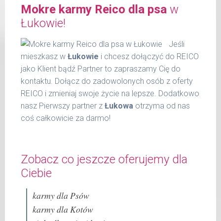
Mokre karmy Reico dla psa
w
włókno surowe 0,30 %
6 - 14
300 g
wilgotność 77,00 %
Łukowie!
kg
substancja żelująca - Cassia gum 1200
15 -
Jeśli
mg / kg.
400 g
22 kg
mieszkasz w
Łukowie
i chcesz dołączyć do REICO
jako Klient bądź Partner to zapraszamy Cię do
23 -
600 g
kontaktu. Dołącz do zadowolonych osób z oferty
30 kg
REICO i zmieniaj swoje życie na lepsze. Dodatkowo
31 -
800 g
nasz Pierwszy partner z
Łukowa
otrzyma od nas
37 kg
coś całkowicie za darmo!
Podane liczby są wartościami orientacyjnymi.
Indywidualne potrzeby zależne są od rasy,
Zobacz co jeszcze oferujemy dla
aktywności, warunków hodowli oraz innych
czynników.
Ciebie
Waga netto/Nr art.: 600 g/1037
karmy dla Psów
karmy dla Kotów