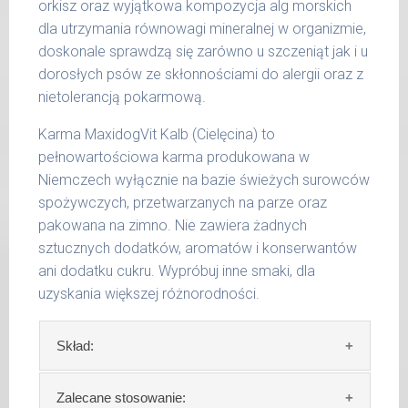
orkisz oraz wyjątkowa kompozycja alg morskich
36 -
1000 g
50 kg
dla utrzymania równowagi mineralnej w organizmie,
doskonale sprawdzą się zarówno u szczeniąt jak i u
51 -
1200 g
dorosłych psów ze skłonnościami do alergii oraz z
65 kg
nietolerancją pokarmową.
Podane liczby są wartościami orientacyjnymi.
Karma MaxidogVit Kalb (Cielęcina) to
Indywidualne potrzeby zależne są od rasy,
pełnowartościowa karma produkowana w
aktywności, warunków hodowli oraz innych
Niemczech wyłącznie na bazie świeżych surowców
czynników.
spożywczych, przetwarzanych na parze oraz
pakowana na zimno. Nie zawiera żadnych
Waga netto/Nr art.: 200 g/1003 | 400
sztucznych dodatków, aromatów i konserwantów
g/1019 | 800 g/1027
ani dodatku cukru. Wypróbuj inne smaki, dla
uzyskania większej różnorodności.
Skład:
Skład:
mięso i produkty pochodzenia
Zalecane stosowanie: