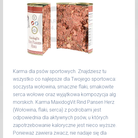
25 kg
26 -
800 g
35 kg
36 -
1000 g
50 kg
51 -
1200 g
65 kg
Podane liczby są wartościami orientacyjnymi.
Karma dla psów sportowych. Znajdziesz tu
Indywidualne potrzeby zależne są od rasy,
wszystko co najlepsze dla Twojego sportowca:
aktywności, warunków hodowli oraz innych
soczysta wołowina, smaczne flaki, smakowite
czynników.
serca wołowe oraz wyjątkowa kompozycja alg
morskich. Karma MaxidogVit Rind Pansen Herz
Waga netto/Nr art.: 200 g/1004 | 400
(Wołowina, flaki, serca) z podrobami jest
g/1020 | 800 g/1028
odpowiednia dla aktywnych psów, u których
zapotrzebowanie kaloryczne jest nieco wyższe.
Ponieważ zawiera żwacz, nie nadaje się dla