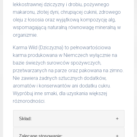
lekkostrawnej dziczyzny i drobiu, pożywnego
g/1017 | 800 g/1025
makaronu, złotej dyni, chrupiącej cukinii, zdrowego
oleju z łososia oraz wyjątkową kompozycję alg,
wspomagającą naturalną równowagę mineralną w
organizmie.
Karma Wild (Dziczyzna) to pełnowartościowa
karma produkowana w Niemczech wyłącznie na
bazie świeżych surowców spożywczych,
przetwarzanych na parze oraz pakowana na zimno.
Nie zawiera żadnych sztucznych dodatków,
aromatów i konserwantów ani dodatku cukru.
Wypróbuj inne smaki, dla uzyskania większej
różnorodności.
Skład:
Skład:
mięso i produkty pochodzenia
Zalecane stosowanie: