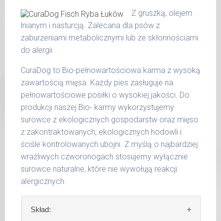
otwartych opakowań w lodówce, nie dłużej
surowe białko 10,40 %
Z gruszką, olejem
niż 2 dni.
tłuszcz surowy 5,30 %
lnianym i nasturcją. Zalecana dla psów z
popiół surowy 2,00 %
zaburzeniami metabolicznymi lub ze skłonnościami
W tabeli ujęto dzienne zapotrzebowanie na
włókno surowe 0,40 %
do alergii.
MaxidogVit Schonkost Pute (Indyk)
wilgotność 78,00 %
CuraDog to Bio-pełnowartościowa karma z wysoką
wapń 0,40 %
waga
dzienna
zawartością mięsa. Każdy pies zasługuje na
fosfor 0,24 %
psa
porcja
pełnowartościowe posiłki o wysokiej jakości. Do
produkcji naszej Bio- karmy wykorzystujemy
do 5
200 g
kg
surowce z ekologicznych gospodarstw oraz mięso
z zakontraktowanych, ekologicznych hodowli i
6 - 14
300 g
ściśle kontrolowanych ubojni. Z myślą o najbardziej
kg
wrażliwych czworonogach stosujemy wyłącznie
15 -
surowce naturalne, które nie wywołują reakcji
400 g
25 kg
alergicznych.
26 -
800 g
35 kg
Skład: