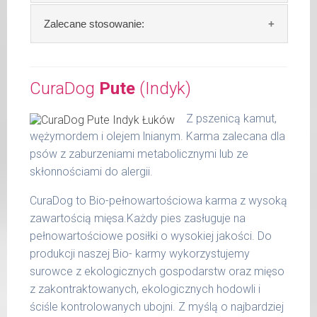
36 -
1000 g
50 kg
Skład:
ryba* 64%, komosa ryżowa 15%,
Zalecane stosowanie:
gruszka 10%, nasturcja 1%, olej lniany 1 %, algi
51 -
1200 g
65 kg
(*z kontrolowanego chowu ekologicznego).
Zalecamy przechowywanie otwartych
opakowań w lodówce, nie dłużej niż 2 dni.
CuraDog
Pute
(Indyk)
Szczegółowa analiza składu:
Podane liczby są wartościami orientacyjnymi.
Indywidualne potrzeby zależne są od rasy,
W tabeli ujęto dzienne zapotrzebowanie na
surowe białko 8,60 %
Z pszenicą kamut,
aktywności, warunków hodowli oraz innych
CuraDog Fisch (Ryba)
tłuszcz surowy 6,20 %
wężymordem i olejem lnianym. Karma zalecana dla
czynników.
popiół surowy 0,60 %
psów z zaburzeniami metabolicznymi lub ze
waga
dzienna
włókno surowe 0,80 %
skłonnościami do alergii.
Waga netto/Nr art.: 200 g/1007 | 400
psa
porcja
wilgotność 76,90 %
g/1023 | 800 g/1031
CuraDog to Bio-pełnowartościowa karma z wysoką
do 5
wapń 1,40 %
270 g
kg
zawartością mięsa.Każdy pies zasługuje na
fosfor 0,80 %
pełnowartościowe posiłki o wysokiej jakości. Do
6 - 14
450 g
produkcji naszej Bio- karmy wykorzystujemy
kg
surowce z ekologicznych gospodarstw oraz mięso
15 -
z zakontraktowanych, ekologicznych hodowli i
700 g
25 kg
ściśle kontrolowanych ubojni. Z myślą o najbardziej