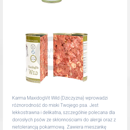
spożywczymi takimi jak: żołądek, wątroba,
6 - 14
300 g
serce, podgardle.
kg
15 -
400 g
25 kg
26 -
800 g
35 kg
36 -
1000 g
50 kg
51 -
1200 g
65 kg
Podane liczby są wartościami orientacyjnymi.
Karma MaxidogVit Wild (Dziczyzna) wprowadzi
Indywidualne potrzeby zależne są od rasy,
różnorodność do miski Twojego psa. Jest
aktywności, warunków hodowli oraz innych
lekkostrawna i delikatna, szczególnie polecana dla
czynników.
dorosłych psów ze skłonnościami do alergii oraz z
nietolerancją pokarmową. Zawiera mieszankę
Waga netto/Nr art.: 200 g/1001 | 400