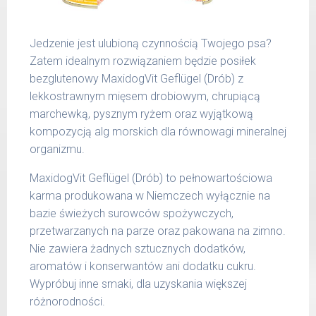
51 -
1200 g
65 kg
Jedzenie jest ulubioną czynnością Twojego psa?
Podane liczby są wartościami orientacyjnymi.
Zatem idealnym rozwiązaniem będzie posiłek
Indywidualne potrzeby zależne są od rasy,
bezglutenowy MaxidogVit Geflügel (Drób) z
aktywności, warunków hodowli oraz innych
lekkostrawnym mięsem drobiowym, chrupiącą
czynników.
marchewką, pysznym ryżem oraz wyjątkową
kompozycją alg morskich dla równowagi mineralnej
Waga netto/Nr art.: 200 g/1000 | 400
organizmu.
g/1016 | 800 g/1024
MaxidogVit Geflügel (Drób) to pełnowartościowa
karma produkowana w Niemczech wyłącznie na
bazie świeżych surowców spożywczych,
przetwarzanych na parze oraz pakowana na zimno.
Nie zawiera żadnych sztucznych dodatków,
aromatów i konserwantów ani dodatku cukru.
Wypróbuj inne smaki, dla uzyskania większej
różnorodności.