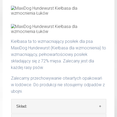
CuraDog Huhn (Kurczak)
popiół surowy 1,90 %
włókno surowe 0,50 %
waga
dzienna
wilgotność 68,00 %
psa
porcja
wapń 1,20 %
do 5
fosfor 0,62 %
220 g
kg
Kiełbasa ta to wzmacniający posiłek dla psa.
6 - 14
MaxiDog Hundewurst (Kiełbasa dla wzmocnienia) to
400 g
kg
wzmacniający, pełnowartościowy posiłek
składający się z 72% mięsa. Zalecany jest dla
15 -
700 g
25 kg
każdej rasy psów.
26 -
Zalecamy przechowywanie otwartych opakowań
800 g
35 kg
w lodówce. Do produkcji nie stosujemy odpadów z
ubojni.
Podane liczby są wartościami orientacyjnymi.
Indywidualne potrzeby zależne są od rasy,
Skład:
aktywności, warunków hodowli oraz innych
czynników.