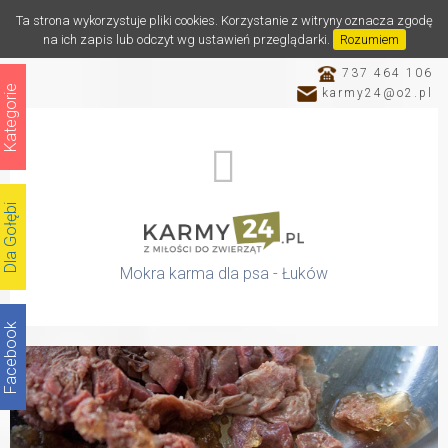
Ta strona wykorzystuje pliki cookies. Korzystanie z witryny oznacza zgodę
na ich zapis lub odczyt wg ustawień przeglądarki.
Rozumiem
737 464 106
Kategorie
karmy24@o2.pl
Dla Gołębi
Mokra karma dla psa - Łuków
Facebook
Katalog