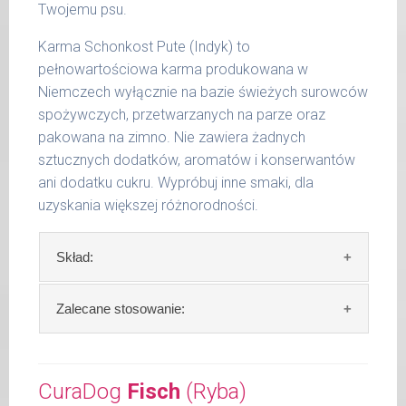
Twojemu psu.
15 -
400 g
25 kg
Karma Schonkost Pute (Indyk) to
pełnowartościowa karma produkowana w
26 -
800 g
35 kg
Niemczech wyłącznie na bazie świeżych surowców
spożywczych, przetwarzanych na parze oraz
36 -
1000 g
pakowana na zimno. Nie zawiera żadnych
50 kg
sztucznych dodatków, aromatów i konserwantów
51 -
ani dodatku cukru. Wypróbuj inne smaki, dla
1200 g
65 kg
uzyskania większej różnorodności.
Podane liczby są wartościami orientacyjnymi.
Skład:
Indywidualne potrzeby zależne są od rasy,
aktywności, warunków hodowli oraz innych
czynników.
Skład:
mięso i produkty pochodzenia
Zalecane stosowanie:
zwierzęcego: 69% indyk, 4% ryż, bulion mięsny,
Waga netto/Nr art.: 200 g/1006 | 400
algi.
W trosce aby Twój pupil zawsze otrzymywał
g/1022 | 800 g/1030
świeży posiłek, oferujemy różne objętości
CuraDog
Fisch
(Ryba)
Szczegółowa analiza składu:
puszek. Zalecamy przechowywanie