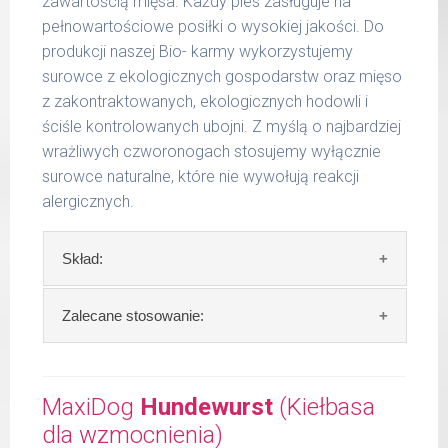
zawartością mięsa. Każdy pies zasługuje na
wilgotność 70,84 %
pełnowartościowe posiłki o wysokiej jakości. Do
wapń 0,39 %
6 - 14
300 g
produkcji naszej Bio- karmy wykorzystujemy
kg
fosfor 0,30 %
surowce z ekologicznych gospodarstw oraz mięso
15 -
z zakontraktowanych, ekologicznych hodowli i
400 g
25 kg
ściśle kontrolowanych ubojni. Z myślą o najbardziej
wrażliwych czworonogach stosujemy wyłącznie
26 -
750 g
35 kg
surowce naturalne, które nie wywołują reakcji
alergicznych.
Podane liczby są wartościami orientacyjnymi.
Indywidualne potrzeby zależne są od rasy,
Skład:
aktywności, warunków hodowli oraz innych
czynników.
Skład:
kurczak 66%, jabłko 10%, proso 15%,
Zalecane stosowanie:
Waga netto/Nr art.: 400 g/1202
olej lniany 2%, algi.
Zalecamy przechowywanie otwartych
Szczegółowa analiza składu:
opakowań w lodówce, nie dłużej niż 2 dni.
MaxiDog
Hundewurst
(Kiełbasa
surowe białko 8,80 %
dla wzmocnienia)
W tabeli ujęto dzienne zapotrzebowanie na
tłuszcz surowy 8,50 %