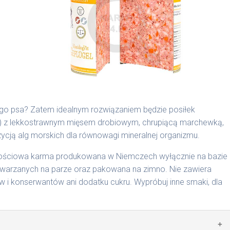
są składnikami spożywczymi takimi jak: żołądek, wątroba,
ego psa? Zatem idealnym rozwiązaniem będzie posiłek
b) z lekkostrawnym mięsem drobiowym, chrupiącą marchewką,
cyjnymi. Indywidualne potrzeby zależne są od rasy,
ją alg morskich dla równowagi mineralnej organizmu.
nnych czynników.
rtościowa karma produkowana w Niemczech wyłącznie na bazie
0 g/1016 | 800 g/1024
arzanych na parze oraz pakowana na zimno. Nie zawiera
i konserwantów ani dodatku cukru. Wypróbuj inne smaki, dla