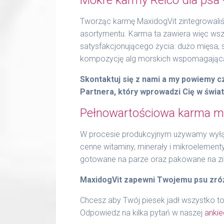
Tworząc karmę MaxidogVit zintegrowaliśm
asortymentu. Karma ta zawiera więc wszy
satysfakcjonującego życia: dużo mięsa,
kompozycję alg morskich wspomagającą 
Skontaktuj się z nami a my powiemy 
Partnera, który wprowadzi Cię w świa
Pełnowartościowa karma mo
W procesie produkcyjnym używamy wyłąc
cenne witaminy, minerały i mikroelement
gotowane na parze oraz pakowane na z
MaxidogVit zapewni Twojemu psu zró
Chcesz aby Twój piesek jadł wszystko to
Odpowiedz na kilka pytań w naszej
ankie