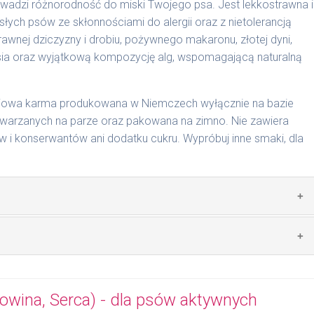
wadzi różnorodność do miski Twojego psa. Jest lekkostrawna i
słych psów ze skłonnościami do alergii oraz z nietolerancją
cyjnymi. Indywidualne potrzeby zależne są od rasy,
wnej dziczyzny i drobiu, pożywnego makaronu, złotej dyni,
nnych czynników.
sosia oraz wyjątkową kompozycję alg, wspomagającą naturalną
0 g/1017 | 800 g/1025
ciowa karma produkowana w Niemczech wyłącznie na bazie
arzanych na parze oraz pakowana na zimno. Nie zawiera
i konserwantów ani dodatku cukru. Wypróbuj inne smaki, dla
 zwierzęcego: 49% dziczyzna, 20% drób, 4% makaron, 4%
lej z łososia.
mywał świeży posiłek, oferujemy różne objętości puszek.
pakowań w lodówce, nie dłużej niż 2 dni.
wina, Serca) - dla psów aktywnych