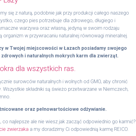
y się z naturą, podobnie jak przy produkcji całego naszego
stko, czego pies potrzebuje dla zdrowego, długiego i
 smaczne warzywa oraz własną, jedyną w swoim rodzaju
organizm w przywracaniu naturalnej równowagi mineralnej.
czy w Twojej miejscowości w Łazach posiadamy swojego
t zdrowych i naturalnych mokrych karm dla zwierząt.
kra dla wszystkich ras.
znie surowców naturalnych i wolnych od GMO, aby chronić
y. Wszystkie składniki są świeżo przetwarzane w Niemczech,
imno.
żnicowane oraz pełnowartościowe odżywianie.
, co najlepsze ale nie wiesz jak zacząć odpowiednio go karmić?
cie zwierzaka
a my doradzimy Ci odpowiednią karmę REICO.