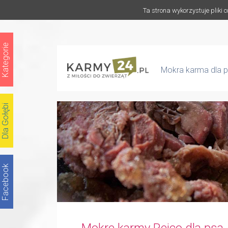
Ta strona wykorzystuje pliki 
Kategorie
Mokra karma dla p
Dla Gołębi
Facebook
Mokre karmy Reico dla psa 