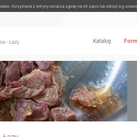
cookies. Korzystanie z witryny oznacza zgodę na ich zapis lub odczyt wg ustaw
Katalog
Form
sa - Łazy
- Łazy