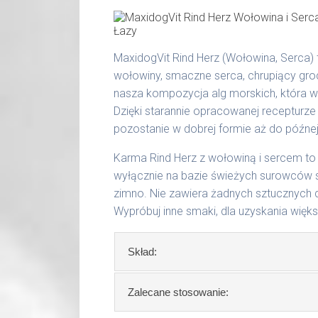
W tabeli ujęto dzienne zapotrzebowan
tłuszcz surowy 6,50 %
popiół surowy 1,90 %
waga psa
dzienna porcja
włókno surowe 0,40 %
MaxidogVit Rind Herz (Wołowina, Serca) 
wilgotność 78,00 %
do 5 kg
200 g
wołowiny, smaczne serca, chrupiący gro
wapń 0,41 %
nasza kompozycja alg morskich, która 
6 - 14 kg
300 g
fosfor 0,23 %
Dzięki starannie opracowanej recepturze
15 - 25 kg
400 g
pozostanie w dobrej formie aż do późnej
Produkty pochodzenia zwierzęcego 
takimi jak: żołądek, wątroba, serce, p
26 - 35 kg
800 g
Karma Rind Herz z wołowiną i sercem 
wyłącznie na bazie świeżych surowców 
36 - 50 kg
1000 g
zimno. Nie zawiera żadnych sztucznych 
51 - 65 kg
1200 g
Wypróbuj inne smaki, dla uzyskania więk
Podane liczby są wartościami orienta
Skład:
aktywności, warunków hodowli oraz i
Waga netto/Nr art.: 200 g/1002 | 40
Skład:
mięso i produkty pochodzenia 
Zalecane stosowanie:
mięsny, algi, olej lniany.