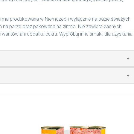
karma produkowana w Niemczech wyłącznie na bazie świeżych
 na parze oraz pakowana na zimno. Nie zawiera żadnych
wantów ani dodatku cukru. Wypróbuj inne smaki, dla uzyskania
zwierzęcego: 69% wołowina, 4% ryż, 4% marchew, bulion
mywał świeży posiłek, oferujemy różne objętości puszek.
pakowań w lodówce, nie dłużej niż 2 dni.
nie na MaxidogVit Wołowina