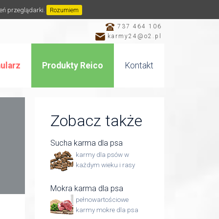
ień przeglądarki.
Rozumiem
737 464 106
karmy24@o2.pl
ularz
Produkty Reico
Kontakt
Zobacz także
Sucha karma dla psa
karmy dla psów w
każdym wieku i rasy
Mokra karma dla psa
pełnowartościowe
karmy mokre dla psa