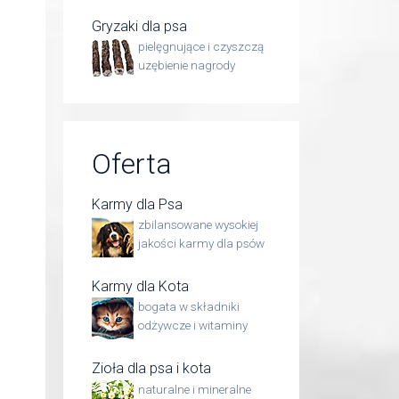
Gryzaki dla psa
pielęgnujące i czyszczą
uzębienie nagrody
Oferta
Karmy dla Psa
zbilansowane wysokiej
jakości karmy dla psów
Karmy dla Kota
bogata w składniki
odżywcze i witaminy
Zioła dla psa i kota
naturalne i mineralne