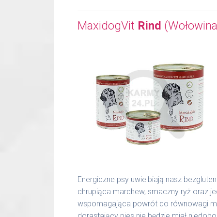
MaxidogVit
Rind
(Wołowina
Energiczne psy uwielbiają nasz bezglute
chrupiąca marchew, smaczny ryż oraz j
wspomagająca powrót do równowagi miner
dorastający pies nie będzie miał niedo