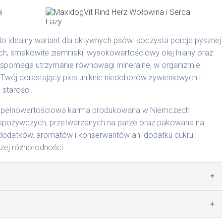
ie na MaxidogVit Wild (Dziczyzna)
to idealny wariant dla aktywnych psów: soczysta porcja pysznej
ch, smakowite ziemniaki, wysokowartościowy olej lniany oraz
wspomaga utrzymanie równowagi mineralnej w organizmie.
 Twój dorastający pies uniknie niedoborów żywieniowych i
 starości.
dodawane do naszych karm są składnikami spożywczymi
odgardle.
to pełnowartościowa karma produkowana w Niemczech
spożywczych, przetwarzanych na parze oraz pakowana na
dodatków, aromatów i konserwantów ani dodatku cukru.
szej różnorodności.
cyjnymi. Indywidualne potrzeby zależne są od rasy,
nnych czynników.
0 g/1018 | 800 g/1026
zwierzęcego: 69% wołowina, 4% ziemniaki, 2% groch, bulion