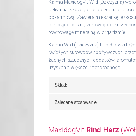
51 - 65 kg
1200 g
Karma MaxidogVit Wild (Dziczyzna) wpro
delikatna, szczególnie polecana dla doro
Podane liczby są wartościami orienta
pokarmową. Zawiera mieszankę lekkostra
aktywności, warunków hodowli oraz i
chrupiącej cukinii, zdrowego oleju z ło
równowagę mineralną w organizmie.
Waga netto/Nr art.: 200 g/1001 | 40
Karma Wild (Dziczyzna) to pełnowartoś
świeżych surowców spożywczych, przetw
żadnych sztucznych dodatków, aromatów 
uzyskania większej różnorodności.
Skład:
Skład:
mięso i produkty pochodzenia
Zalecane stosowanie:
dynia, 2% cukinia, bulion mięsny, algi, o
W trosce aby Twój pupil zawsze otrzy
Szczegółowa analiza składu:
Zalecamy przechowywanie otwartych o
MaxidogVit
Rind Herz
(Woło
surowe białko 11,60 %