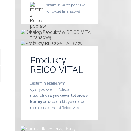
razem z Reico popraw
kondycję finansową
Produkty
REICO-VITAL
Jestem niezależnym
dystrybutorem. Polecam
naturalne i
wysokowartościowe
karmy
oraz dodatki żywieniowe
niemieckiej marki Reico-Vital.