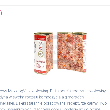
)
nowy MaxidogVit z wołowiną. Duża porcja soczystej wołowiny,
edyna w swoim rodzaju kompozycja alg morskich,
alnej. Dzięki starannie opracowanej recepturze karmy, Twój
borów żywieniowych i zachowa dobrą kondycję aż do późnej