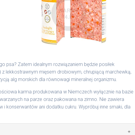
są składnikami spożywczymi takimi jak: żołądek, wątroba,
ego psa? Zatem idealnym rozwiązaniem będzie posiłek
b) z lekkostrawnym mięsem drobiowym, chrupiącą marchewką,
cyjnymi. Indywidualne potrzeby zależne są od rasy,
ją alg morskich dla równowagi mineralnej organizmu.
nnych czynników.
rtościowa karma produkowana w Niemczech wyłącznie na bazie
0 g/1016 | 800 g/1024
arzanych na parze oraz pakowana na zimno. Nie zawiera
i konserwantów ani dodatku cukru. Wypróbuj inne smaki, dla