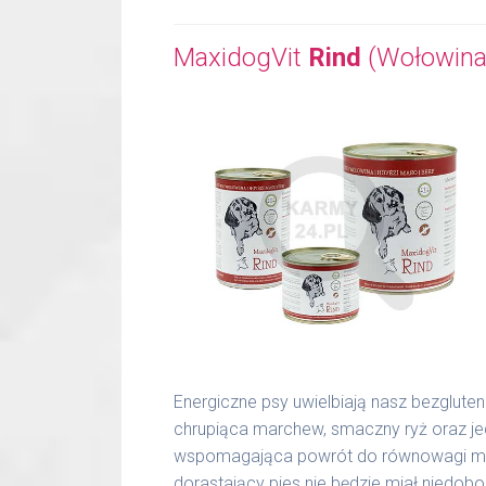
MaxidogVit
Rind
(Wołowina
Energiczne psy uwielbiają nasz bezglute
chrupiąca marchew, smaczny ryż oraz j
wspomagająca powrót do równowagi miner
dorastający pies nie będzie miał niedo