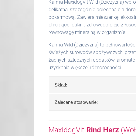
51 - 65 kg
1200 g
Karma MaxidogVit Wild (Dziczyzna) wpro
delikatna, szczególnie polecana dla doro
Podane liczby są wartościami orienta
pokarmową. Zawiera mieszankę lekkostra
aktywności, warunków hodowli oraz i
chrupiącej cukinii, zdrowego oleju z ło
równowagę mineralną w organizmie.
Waga netto/Nr art.: 200 g/1001 | 40
Karma Wild (Dziczyzna) to pełnowartoś
świeżych surowców spożywczych, przetw
żadnych sztucznych dodatków, aromatów 
uzyskania większej różnorodności.
Skład:
Skład:
mięso i produkty pochodzenia
Zalecane stosowanie:
dynia, 2% cukinia, bulion mięsny, algi, o
W trosce aby Twój pupil zawsze otrzy
Szczegółowa analiza składu:
Zalecamy przechowywanie otwartych o
MaxidogVit
Rind Herz
(Woło
surowe białko 11,60 %