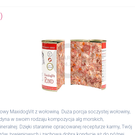
)
nowy MaxidogVit z wołowiną. Duża porcja soczystej wołowiny,
edyna w swoim rodzaju kompozycja alg morskich,
alnej. Dzięki starannie opracowanej recepturze karmy, Twój
borów żywieniowych i zachowa dobrą kondycję aż do późnej