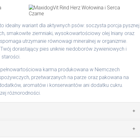
ie na MaxidogVit Wild (Dziczyzna)
to idealny wariant dla aktywnych psów: soczysta porcja pysznej
ch, smakowite ziemniaki, wysokowartościowy olej lniany oraz
wspomaga utrzymanie równowagi mineralnej w organizmie.
 Twój dorastający pies uniknie niedoborów żywieniowych i
 starości.
dodawane do naszych karm są składnikami spożywczymi
odgardle.
to pełnowartościowa karma produkowana w Niemczech
spożywczych, przetwarzanych na parze oraz pakowana na
dodatków, aromatów i konserwantów ani dodatku cukru.
szej różnorodności.
cyjnymi. Indywidualne potrzeby zależne są od rasy,
nnych czynników.
0 g/1018 | 800 g/1026
zwierzęcego: 69% wołowina, 4% ziemniaki, 2% groch, bulion