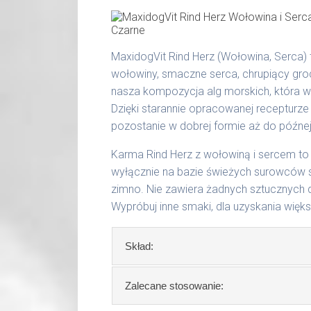
W tabeli ujęto dzienne zapotrzebowan
tłuszcz surowy 6,50 %
popiół surowy 1,90 %
waga psa
dzienna porcja
włókno surowe 0,40 %
MaxidogVit Rind Herz (Wołowina, Serca) 
wilgotność 78,00 %
do 5 kg
200 g
wołowiny, smaczne serca, chrupiący gro
wapń 0,41 %
nasza kompozycja alg morskich, która 
6 - 14 kg
300 g
fosfor 0,23 %
Dzięki starannie opracowanej recepturze
15 - 25 kg
400 g
pozostanie w dobrej formie aż do późnej
Produkty pochodzenia zwierzęcego 
takimi jak: żołądek, wątroba, serce, p
26 - 35 kg
800 g
Karma Rind Herz z wołowiną i sercem 
wyłącznie na bazie świeżych surowców 
36 - 50 kg
1000 g
zimno. Nie zawiera żadnych sztucznych 
51 - 65 kg
1200 g
Wypróbuj inne smaki, dla uzyskania więk
Podane liczby są wartościami orienta
Skład:
aktywności, warunków hodowli oraz i
Waga netto/Nr art.: 200 g/1002 | 40
Skład:
mięso i produkty pochodzenia 
Zalecane stosowanie:
mięsny, algi, olej lniany.