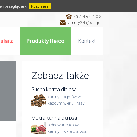
ień przeglądarki.
Rozumiem
737 464 106
karmy24@o2.pl
ularz
Produkty Reico
Kontakt
Zobacz także
Sucha karma dla psa
karmy dla psów w
każdym wieku i rasy
Mokra karma dla psa
pełnowartościowe
karmy mokre dla psa