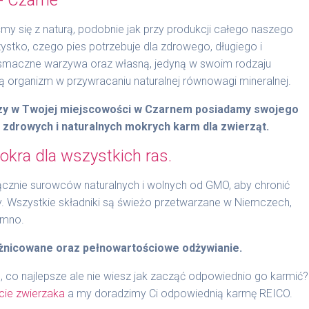
y się z naturą, podobnie jak przy produkcji całego naszego
stko, czego pies potrzebuje dla zdrowego, długiego i
 smaczne warzywa oraz własną, jedyną w swoim rodzaju
organizm w przywracaniu naturalnej równowagi mineralnej.
czy w Twojej miejscowości w Czarnem posiadamy swojego
t zdrowych i naturalnych mokrych karm dla zwierząt.
kra dla wszystkich ras.
znie surowców naturalnych i wolnych od GMO, aby chronić
y. Wszystkie składniki są świeżo przetwarzane w Niemczech,
imno.
żnicowane oraz pełnowartościowe odżywianie.
, co najlepsze ale nie wiesz jak zacząć odpowiednio go karmić?
cie zwierzaka
a my doradzimy Ci odpowiednią karmę REICO.