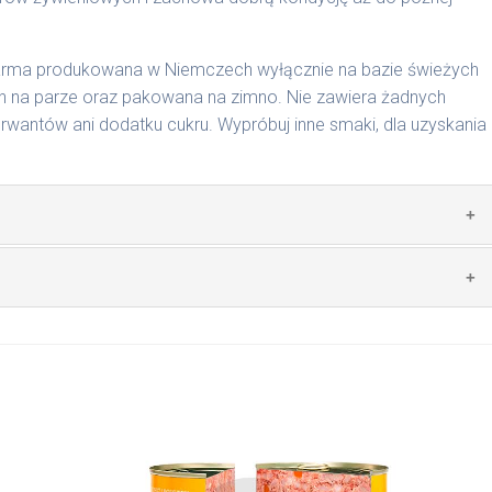
karma produkowana w Niemczech wyłącznie na bazie świeżych
 na parze oraz pakowana na zimno. Nie zawiera żadnych
wantów ani dodatku cukru. Wypróbuj inne smaki, dla uzyskania
zwierzęcego: 69% wołowina, 4% ryż, 4% marchew, bulion
mywał świeży posiłek, oferujemy różne objętości puszek.
pakowań w lodówce, nie dłużej niż 2 dni.
nie na MaxidogVit Wołowina