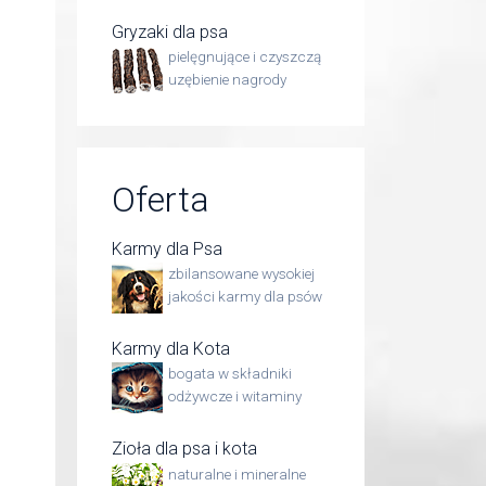
Gryzaki dla psa
pielęgnujące i czyszczą
uzębienie nagrody
Oferta
Karmy dla Psa
zbilansowane wysokiej
jakości karmy dla psów
Karmy dla Kota
bogata w składniki
odżywcze i witaminy
Zioła dla psa i kota
naturalne i mineralne