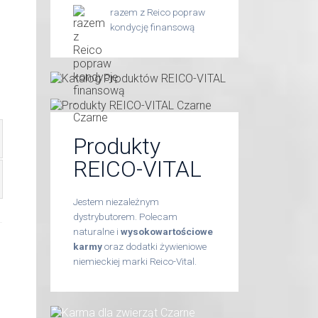
razem z Reico popraw
kondycję finansową
Produkty
REICO-VITAL
Jestem niezależnym
dystrybutorem. Polecam
naturalne i
wysokowartościowe
karmy
oraz dodatki żywieniowe
niemieckiej marki Reico-Vital.