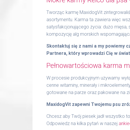
Tworząc karmę MaxidogVit zintegrowaliśm
asortymentu. Karma ta zawiera więc wszy
satysfakcjonującego życia: dużo mięsa,
kompozycję alg morskich wspomagającą 
Skontaktuj się z nami a my powiemy 
Partnera, który wprowadzi Cię w świa
Pełnowartościowa karma mo
W procesie produkcyjnym używamy wyłąc
cenne witaminy, minerały i mikroelement
gotowane na parze oraz pakowane na z
MaxidogVit zapewni Twojemu psu zró
Chcesz aby Twój piesek jadł wszystko to
Odpowiedz na kilka pytań w naszej
ankie