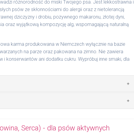
wadzi różnorodność do miski Twojego psa. Jest lekkostrawna i
słych psów ze skłonnościami do alergii oraz z nietolerancją
cyjnymi. Indywidualne potrzeby zależne są od rasy,
wnej dziczyzny i drobiu, pożywnego makaronu, złotej dyni,
nnych czynników.
sosia oraz wyjątkową kompozycję alg, wspomagającą naturalną
0 g/1017 | 800 g/1025
ciowa karma produkowana w Niemczech wyłącznie na bazie
arzanych na parze oraz pakowana na zimno. Nie zawiera
i konserwantów ani dodatku cukru. Wypróbuj inne smaki, dla
 zwierzęcego: 49% dziczyzna, 20% drób, 4% makaron, 4%
lej z łososia.
mywał świeży posiłek, oferujemy różne objętości puszek.
pakowań w lodówce, nie dłużej niż 2 dni.
wina, Serca) - dla psów aktywnych