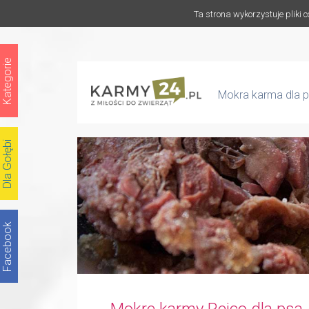
Ta strona wykorzystuje pliki 
Kategorie
Mokra karma dla p
Dla Gołębi
Facebook
Mokre karmy Reico dla psa 