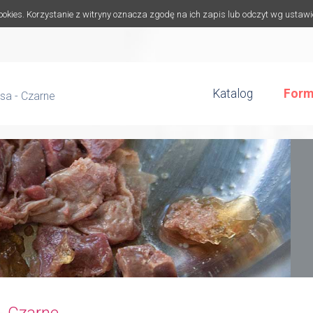
cookies. Korzystanie z witryny oznacza zgodę na ich zapis lub odczyt wg ustaw
Katalog
Form
sa - Czarne
- Czarne