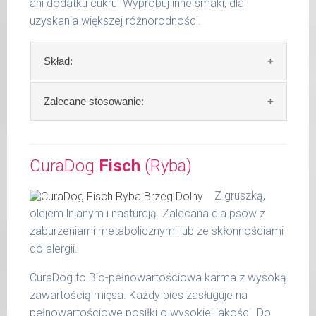
ani dodatku cukru. Wypróbuj inne smaki, dla
uzyskania większej różnorodności.
Skład:
Skład:
mięso i produkty pochodzenia
Zalecane stosowanie:
zwierzęcego: 69% indyk, 4% ryż, bulion mięsny,
algi.
W trosce aby Twój pupil zawsze otrzymywał
świeży posiłek, oferujemy różne objętości
CuraDog
Fisch
(Ryba)
Szczegółowa analiza składu:
puszek. Zalecamy przechowywanie
otwartych opakowań w lodówce, nie dłużej
surowe białko 10,40 %
Z gruszką,
niż 2 dni.
tłuszcz surowy 5,30 %
olejem lnianym i nasturcją. Zalecana dla psów z
popiół surowy 2,00 %
zaburzeniami metabolicznymi lub ze skłonnościami
W tabeli ujęto dzienne zapotrzebowanie na
włókno surowe 0,40 %
do alergii.
MaxidogVit Schonkost Pute (Indyk)
wilgotność 78,00 %
CuraDog to Bio-pełnowartościowa karma z wysoką
wapń 0,40 %
waga
dzienna
zawartością mięsa. Każdy pies zasługuje na
fosfor 0,24 %
psa
porcja
pełnowartościowe posiłki o wysokiej jakości. Do