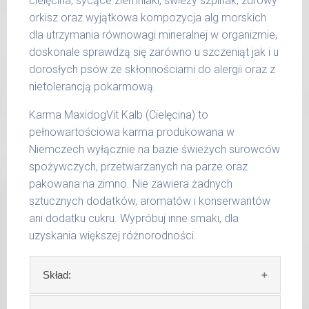
cielęcina, sycące ziemniaki, świeży szpinak, zdrowy
orkisz oraz wyjątkowa kompozycja alg morskich
Waga netto/Nr art.: 200 g/1003 | 400
dla utrzymania równowagi mineralnej w organizmie,
g/1019 | 800 g/1027
doskonale sprawdzą się zarówno u szczeniąt jak i u
dorosłych psów ze skłonnościami do alergii oraz z
nietolerancją pokarmową.
Karma MaxidogVit Kalb (Cielęcina) to
pełnowartościowa karma produkowana w
Niemczech wyłącznie na bazie świeżych surowców
spożywczych, przetwarzanych na parze oraz
pakowana na zimno. Nie zawiera żadnych
sztucznych dodatków, aromatów i konserwantów
ani dodatku cukru. Wypróbuj inne smaki, dla
uzyskania większej różnorodności.
Skład: