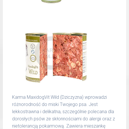
spożywczymi takimi jak: żołądek, wątroba,
6 - 14
300 g
serce, podgardle.
kg
15 -
400 g
25 kg
26 -
800 g
35 kg
36 -
1000 g
50 kg
51 -
1200 g
65 kg
Podane liczby są wartościami orientacyjnymi.
Karma MaxidogVit Wild (Dziczyzna) wprowadzi
Indywidualne potrzeby zależne są od rasy,
różnorodność do miski Twojego psa. Jest
aktywności, warunków hodowli oraz innych
lekkostrawna i delikatna, szczególnie polecana dla
czynników.
dorosłych psów ze skłonnościami do alergii oraz z
nietolerancją pokarmową. Zawiera mieszankę
Waga netto/Nr art.: 200 g/1001 | 400