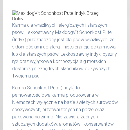
300 g
kg
15 -
400 g
25 kg
Karma dla wrażliwych, alergicznych i starszych
psów. Lekkostrawny MaxidogVit Schonkost Pute
26 -
800 g
35 kg
(Indyk) przeznaczony jest dla psów wrażliwych, ze
skłonnościami do alergii, nietolerancją pokarmową
36 -
1000 g
lub dla starszych psów. Lekkostrawny indyk, pyszny
50 kg
ryż oraz wyjątkowa kompozycja alg morskich
51 -
dostarczą niezbędnych składników odżywczych
1200 g
65 kg
Twojemu psu.
Podane liczby są wartościami orientacyjnymi.
Karma Schonkost Pute (Indyk) to
Indywidualne potrzeby zależne są od rasy,
pełnowartościowa karma produkowana w
aktywności, warunków hodowli oraz innych
Niemczech wyłącznie na bazie świeżych surowców
czynników.
spożywczych, przetwarzanych na parze oraz
pakowana na zimno. Nie zawiera żadnych
Waga netto/Nr art.: 200 g/1006 | 400
sztucznych dodatków, aromatów i konserwantów
g/1022 | 800 g/1030