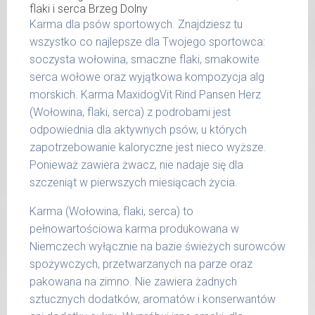
15 -
400 g
25 kg
Karma dla psów sportowych. Znajdziesz tu
wszystko co najlepsze dla Twojego sportowca:
26 -
800 g
35 kg
soczysta wołowina, smaczne flaki, smakowite
serca wołowe oraz wyjątkowa kompozycja alg
36 -
1000 g
morskich. Karma MaxidogVit Rind Pansen Herz
50 kg
(Wołowina, flaki, serca) z podrobami jest
51 -
odpowiednia dla aktywnych psów, u których
1200 g
65 kg
zapotrzebowanie kaloryczne jest nieco wyższe.
Ponieważ zawiera żwacz, nie nadaje się dla
Podane liczby są wartościami orientacyjnymi.
szczeniąt w pierwszych miesiącach życia.
Indywidualne potrzeby zależne są od rasy,
aktywności, warunków hodowli oraz innych
Karma (Wołowina, flaki, serca) to
czynników.
pełnowartościowa karma produkowana w
Niemczech wyłącznie na bazie świeżych surowców
Waga netto/Nr art.: 200 g/1004 | 400
spożywczych, przetwarzanych na parze oraz
g/1020 | 800 g/1028
pakowana na zimno. Nie zawiera żadnych
sztucznych dodatków, aromatów i konserwantów