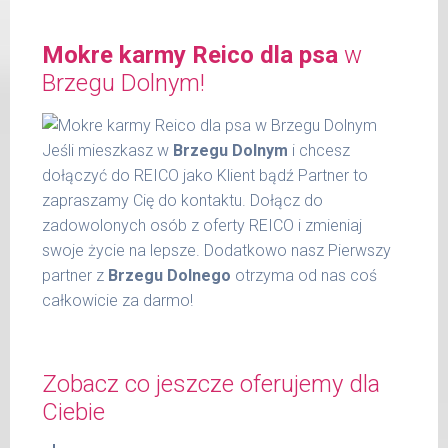
tłuszcz surowy 4,00 %
do 5
200 g
kg
popiół surowy 2,00 %
Mokre karmy Reico dla psa
w
włókno surowe 0,30 %
6 - 14
300 g
wilgotność 77,00 %
Brzegu Dolnym!
kg
substancja żelująca - Cassia gum 1200
15 -
mg / kg.
400 g
22 kg
Jeśli mieszkasz w
Brzegu Dolnym
i chcesz
dołączyć do REICO jako Klient bądź Partner to
23 -
600 g
zapraszamy Cię do kontaktu. Dołącz do
30 kg
zadowolonych osób z oferty REICO i zmieniaj
31 -
800 g
swoje życie na lepsze. Dodatkowo nasz Pierwszy
37 kg
partner z
Brzegu Dolnego
otrzyma od nas coś
całkowicie za darmo!
Podane liczby są wartościami orientacyjnymi.
Indywidualne potrzeby zależne są od rasy,
aktywności, warunków hodowli oraz innych
Zobacz co jeszcze oferujemy dla
czynników.
Ciebie
Waga netto/Nr art.: 600 g/1037