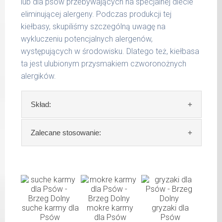
lub dla psów przebywających na specjalnej diecie
do 50
eliminującej alergeny. Podczas produkcji tej
1000 g
kg
kiełbasy, skupiliśmy szczególną uwagę na
wykluczeniu potencjalnych alergenów,
do 65
1200 g
kg
występujących w środowisku. Dlatego też, kiełbasa
ta jest ulubionym przysmakiem czworonożnych
Podane liczby są wartościami orientacyjnymi.
alergików.
Indywidualne potrzeby zależne są od rasy,
aktywności, warunków hodowli oraz innych
Skład:
czynników.
Waga netto/Nr art.: 1800 g/1047
Skład:
mięso i produkty pochodzenia
Zalecane stosowanie:
zwierzęcego: (końskie podroby: min. 25%
serca, 20% płuca, 10% wątróbki, 10 % żołądki)
W tabeli ujęto dzienne zapotrzebowanie na
10% konina, algi.
Hundewurst (Kiełbasa dla wzmocnienia)
Szczegółowa analiza składu:
waga
dzienna
psa
porcja
suche karmy dla
mokre karmy
gryzaki dla
surowe białko 11,50 %
Psów
dla Psów
Psów