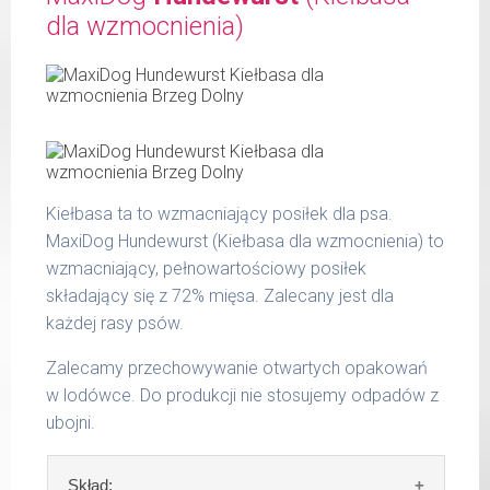
surowe białko 8,80 %
dla wzmocnienia)
W tabeli ujęto dzienne zapotrzebowanie na
tłuszcz surowy 8,50 %
CuraDog Huhn (Kurczak)
popiół surowy 1,90 %
włókno surowe 0,50 %
waga
dzienna
wilgotność 68,00 %
psa
porcja
wapń 1,20 %
do 5
fosfor 0,62 %
220 g
kg
Kiełbasa ta to wzmacniający posiłek dla psa.
6 - 14
MaxiDog Hundewurst (Kiełbasa dla wzmocnienia) to
400 g
kg
wzmacniający, pełnowartościowy posiłek
składający się z 72% mięsa. Zalecany jest dla
15 -
700 g
25 kg
każdej rasy psów.
26 -
Zalecamy przechowywanie otwartych opakowań
800 g
35 kg
w lodówce. Do produkcji nie stosujemy odpadów z
ubojni.
Podane liczby są wartościami orientacyjnymi.
Indywidualne potrzeby zależne są od rasy,
Skład: