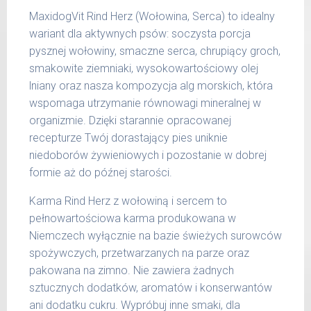
400 g
25 kg
MaxidogVit Rind Herz (Wołowina, Serca) to idealny
wariant dla aktywnych psów: soczysta porcja
26 -
800 g
35 kg
pysznej wołowiny, smaczne serca, chrupiący groch,
smakowite ziemniaki, wysokowartościowy olej
36 -
1000 g
lniany oraz nasza kompozycja alg morskich, która
50 kg
wspomaga utrzymanie równowagi mineralnej w
51 -
organizmie. Dzięki starannie opracowanej
1200 g
65 kg
recepturze Twój dorastający pies uniknie
niedoborów żywieniowych i pozostanie w dobrej
Podane liczby są wartościami orientacyjnymi.
formie aż do późnej starości.
Indywidualne potrzeby zależne są od rasy,
aktywności, warunków hodowli oraz innych
Karma Rind Herz z wołowiną i sercem to
czynników.
pełnowartościowa karma produkowana w
Niemczech wyłącznie na bazie świeżych surowców
Waga netto/Nr art.: 200 g/1002 | 400
spożywczych, przetwarzanych na parze oraz
g/1018 | 800 g/1026
pakowana na zimno. Nie zawiera żadnych
sztucznych dodatków, aromatów i konserwantów
ani dodatku cukru. Wypróbuj inne smaki, dla