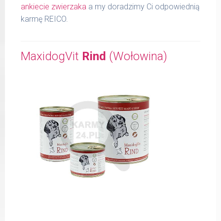
ankiecie zwierzaka
a my doradzimy Ci odpowiednią
karmę REICO.
MaxidogVit
Rind
(Wołowina)