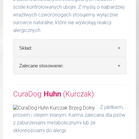
ściśle kontrolowanych ubojni. Z myślą o najbardziej
wrażliwych czworonogach stosujemy wyłącznie
surowce naturalne, które nie wywołują reakcji
alergicznych.
Skład:
Skład:
73 % indyk* (80 % piersi z indyka, 5 %
Zalecane stosowanie:
serca, 5 % szyjki, 5 % tuszki, 5 % wątróbki), 10
% cukinia*, 7 % dynia*, 5 % warzywa
Zalecamy przechowywanie otwartych
korzeniowe*, 2 % olej lniany*, rumianek*, algi**
opakowań w lodówce, nie dłużej niż 2 dni.
CuraDog
Huhn
(Kurczak)
z upraw ekologicznych, DE-ÖKO-006.
W tabeli ujęto dzienne zapotrzebowanie na
Z jabłkiem,
Szczegółowa analiza składu:
CuraDog Pute (Indyk)
prosem i olejem lnianym. Karma zalecana dla psów
surowe białko 9,10 %
z zaburzeniami metabolicznymi lub ze
waga
dzienna
tłuszcz surowy 7,20 %
skłonnościami do alergii.
psa
porcja
popiół surowy 2,81 %