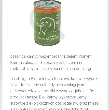
czynników.
popiół surowy 0,60 %
waga
dzienna
włókno surowe 0,80 %
Waga netto/Nr art.: 200 g/1007 | 400
psa
porcja
wilgotność 76,90 %
g/1023 | 800 g/1031
do 5
wapń 1,40 %
270 g
kg
fosfor 0,80 %
6 - 14
450 g
kg
15 -
700 g
25 kg
pszenicą kamut, wężymordem i olejem lnianym.
Karma zalecana dla psów z zaburzeniami
26 -
900 g
metabolicznymi lub ze skłonnościami do alergii.
35 kg
CuraDog to Bio-pełnowartościowa karma z wysoką
Podane liczby są wartościami orientacyjnymi.
zawartością mięsa.Każdy pies zasługuje na
Indywidualne potrzeby zależne są od rasy,
pełnowartościowe posiłki o wysokiej jakości. Do
aktywności, warunków hodowli oraz innych
produkcji naszej Bio- karmy wykorzystujemy
czynników.
surowce z ekologicznych gospodarstw oraz mięso
z zakontraktowanych, ekologicznych hodowli i
Waga netto/Nr art.: 400 g/1201