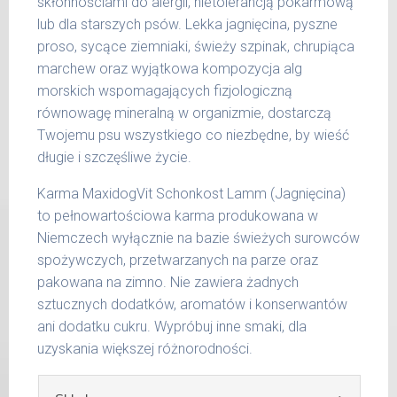
skłonnościami do alergii, nietolerancją pokarmową
psa
porcja
Produkty pochodzenia zwierzęcego
lub dla starszych psów. Lekka jagnięcina, pyszne
dodawane do naszych karm są składnikami
do 5
proso, sycące ziemniaki, świeży szpinak, chrupiąca
200 g
spożywczymi takimi jak: żołądek, wątroba,
kg
marchew oraz wyjątkowa kompozycja alg
serce i podgardle.
morskich wspomagających fizjologiczną
6 - 14
300 g
kg
równowagę mineralną w organizmie, dostarczą
Twojemu psu wszystkiego co niezbędne, by wieść
15 -
400 g
długie i szczęśliwe życie.
25 kg
Karma MaxidogVit Schonkost Lamm (Jagnięcina)
26 -
800 g
35 kg
to pełnowartościowa karma produkowana w
Niemczech wyłącznie na bazie świeżych surowców
36 -
1000 g
spożywczych, przetwarzanych na parze oraz
50 kg
pakowana na zimno. Nie zawiera żadnych
51 -
sztucznych dodatków, aromatów i konserwantów
1200 g
65 kg
ani dodatku cukru. Wypróbuj inne smaki, dla
uzyskania większej różnorodności.
Podane liczby są wartościami orientacyjnymi.
Indywidualne potrzeby zależne są od rasy,