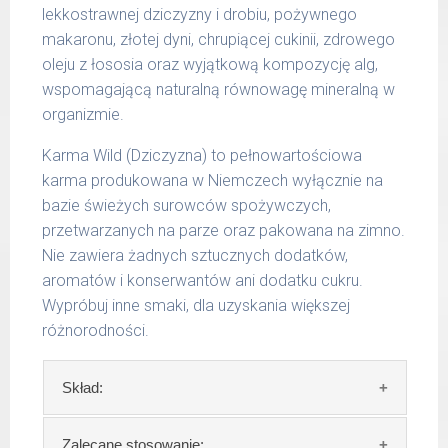
lekkostrawnej dziczyzny i drobiu, pożywnego
g/1017 | 800 g/1025
makaronu, złotej dyni, chrupiącej cukinii, zdrowego
oleju z łososia oraz wyjątkową kompozycję alg,
wspomagającą naturalną równowagę mineralną w
organizmie.
Karma Wild (Dziczyzna) to pełnowartościowa
karma produkowana w Niemczech wyłącznie na
bazie świeżych surowców spożywczych,
przetwarzanych na parze oraz pakowana na zimno.
Nie zawiera żadnych sztucznych dodatków,
aromatów i konserwantów ani dodatku cukru.
Wypróbuj inne smaki, dla uzyskania większej
różnorodności.
Skład:
Skład:
mięso i produkty pochodzenia
Zalecane stosowanie: