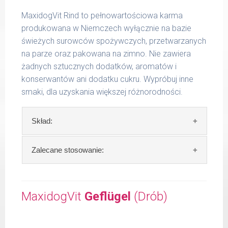
MaxidogVit Rind to pełnowartościowa karma
produkowana w Niemczech wyłącznie na bazie
świeżych surowców spożywczych, przetwarzanych
na parze oraz pakowana na zimno. Nie zawiera
żadnych sztucznych dodatków, aromatów i
konserwantów ani dodatku cukru. Wypróbuj inne
smaki, dla uzyskania większej różnorodności.
Skład:
Skład:
mięso i produkty pochodzenia
Zalecane stosowanie:
zwierzęcego: 69% wołowina, 4% ryż, 4%
marchew, bulion mięsny, algi.
W trosce aby Twój pupil zawsze otrzymywał
świeży posiłek, oferujemy różne objętości
MaxidogVit
Geflügel
(Drób)
Szczegółowa analiza składu:
puszek. Zalecamy przechowywanie
otwartych opakowań w lodówce, nie dłużej
surowe białko 11,30 %