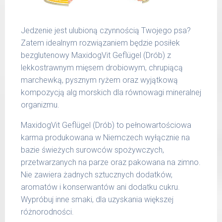
51 -
1200 g
65 kg
Jedzenie jest ulubioną czynnością Twojego psa?
Podane liczby są wartościami orientacyjnymi.
Zatem idealnym rozwiązaniem będzie posiłek
Indywidualne potrzeby zależne są od rasy,
bezglutenowy MaxidogVit Geflügel (Drób) z
aktywności, warunków hodowli oraz innych
lekkostrawnym mięsem drobiowym, chrupiącą
czynników.
marchewką, pysznym ryżem oraz wyjątkową
kompozycją alg morskich dla równowagi mineralnej
Waga netto/Nr art.: 200 g/1000 | 400
organizmu.
g/1016 | 800 g/1024
MaxidogVit Geflügel (Drób) to pełnowartościowa
karma produkowana w Niemczech wyłącznie na
bazie świeżych surowców spożywczych,
przetwarzanych na parze oraz pakowana na zimno.
Nie zawiera żadnych sztucznych dodatków,
aromatów i konserwantów ani dodatku cukru.
Wypróbuj inne smaki, dla uzyskania większej
różnorodności.