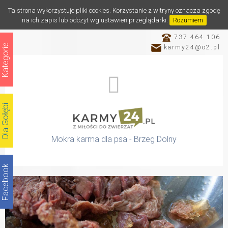
Ta strona wykorzystuje pliki cookies. Korzystanie z witryny oznacza zgodę
na ich zapis lub odczyt wg ustawień przeglądarki.
Rozumiem
737 464 106
Kategorie
karmy24@o2.pl
Dla Gołębi
Mokra karma dla psa - Brzeg Dolny
Facebook
Katalog