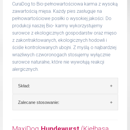
CuraDog to Bio-pełnowartościowa karma z wysoką
do 5
włókno surowe 1,40 %
200 g
kg
zawartością mięsa. Każdy pies zasługuje na
wilgotność 70,84 %
pełnowartościowe posiłki o wysokiej jakości. Do
wapń 0,39 %
6 - 14
300 g
produkcji naszej Bio- karmy wykorzystujemy
kg
fosfor 0,30 %
surowce z ekologicznych gospodarstw oraz mięso
15 -
z zakontraktowanych, ekologicznych hodowli i
400 g
25 kg
ściśle kontrolowanych ubojni. Z myślą o najbardziej
wrażliwych czworonogach stosujemy wyłącznie
26 -
750 g
35 kg
surowce naturalne, które nie wywołują reakcji
alergicznych.
Podane liczby są wartościami orientacyjnymi.
Indywidualne potrzeby zależne są od rasy,
Skład:
aktywności, warunków hodowli oraz innych
czynników.
Skład:
kurczak 66%, jabłko 10%, proso 15%,
Zalecane stosowanie:
Waga netto/Nr art.: 400 g/1202
olej lniany 2%, algi.
Zalecamy przechowywanie otwartych
Szczegółowa analiza składu:
opakowań w lodówce, nie dłużej niż 2 dni.
MaxiDog
Hundewurst
(Kiełbasa