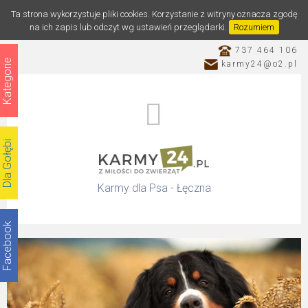
Ta strona wykorzystuje pliki cookies. Korzystanie z witryny oznacza zgodę
na ich zapis lub odczyt wg ustawień przeglądarki.
Rozumiem
737 464 106
Kategorie
karmy24@o2.pl
Dla Gołębi
Karmy dla Psa - Łęczna
Facebook
Katalog