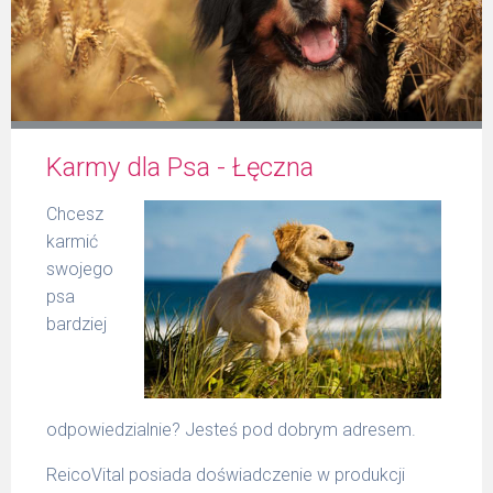
Formularz
Karmy dla Psa - Łęczna
Produkty Reico
Chcesz
karmić
swojego
psa
bardziej
Kontakt
odpowiedzialnie? Jesteś pod dobrym adresem.
ReicoVital posiada doświadczenie w produkcji