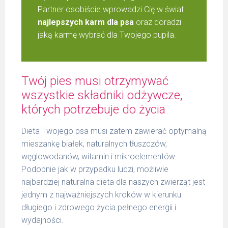
Partner osobiście wprowadzi Cię w świat
najlepszych karm dla psa
oraz doradzi
jaką karmę wybrać dla Twojego pupila.
Twój pies musi otrzymywać
wszystkie składniki odżywcze,
których potrzebuje do życia
Dieta Twojego psa musi zatem zawierać optymalną
mieszankę białek, naturalnych tłuszczów,
węglowodanów, witamin i mikroelementów.
Podobnie jak w przypadku ludzi, możliwie
najbardziej naturalna dieta dla naszych zwierząt jest
jednym z najważniejszych kroków w kierunku
długiego i zdrowego życia pełnego energii i
wydajności.