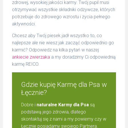
zdrowej, wysokiej jakości karmy. Twój pupil musi
otrzymywać wszystkie składniki odżywcze, których
potrzebuje do zdrowego wzrostu i życia pełnego
aktywności.
Chcesz aby Twój piesek jadł wszystko to, co
najlepsze ale nie wiesz jak zacząć odpowiednio go
karmić? Odpowiedz na kilka pytań w naszej
ankiecie zwierzaka
a my doradzimy Ci odpowiednią
karmę REICO.
Gdzie kupię Karmę dla Psa w
Łęcznie?
Dobre i
naturalne Karmy dla Psa
są
podstawą jego zdrowia, dlatego
skontaktuj się z nami a my powiemy czy w
Łęcznie posiadamy swojego Partnera.