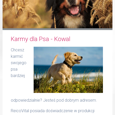
Formularz
Karmy dla Psa - Kowal
Produkty Reico
Chcesz
karmić
swojego
psa
bardziej
Kontakt
odpowiedzialnie? Jesteś pod dobrym adresem.
ReicoVital posiada doświadczenie w produkcji