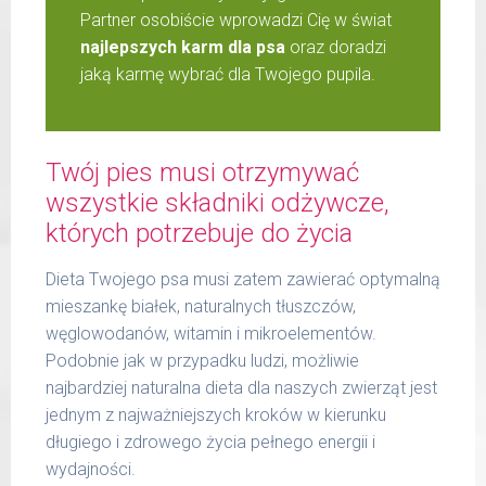
Partner osobiście wprowadzi Cię w świat
najlepszych karm dla psa
oraz doradzi
jaką karmę wybrać dla Twojego pupila.
Twój pies musi otrzymywać
wszystkie składniki odżywcze,
których potrzebuje do życia
Dieta Twojego psa musi zatem zawierać optymalną
mieszankę białek, naturalnych tłuszczów,
węglowodanów, witamin i mikroelementów.
Podobnie jak w przypadku ludzi, możliwie
najbardziej naturalna dieta dla naszych zwierząt jest
jednym z najważniejszych kroków w kierunku
długiego i zdrowego życia pełnego energii i
wydajności.