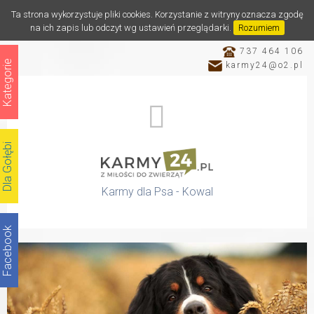
Ta strona wykorzystuje pliki cookies. Korzystanie z witryny oznacza zgodę
na ich zapis lub odczyt wg ustawień przeglądarki.
Rozumiem
737 464 106
Kategorie
karmy24@o2.pl
Dla Gołębi
Karmy dla Psa - Kowal
Facebook
Katalog