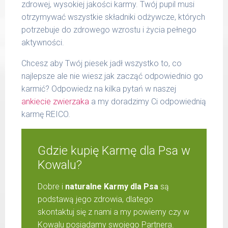
zdrowej, wysokiej jakości karmy. Twój pupil musi
otrzymywać wszystkie składniki odżywcze, których
potrzebuje do zdrowego wzrostu i życia pełnego
aktywności.
Chcesz aby Twój piesek jadł wszystko to, co
najlepsze ale nie wiesz jak zacząć odpowiednio go
karmić? Odpowiedz na kilka pytań w naszej
ankiecie zwierzaka
a my doradzimy Ci odpowiednią
karmę REICO.
Gdzie kupię Karmę dla Psa w
Kowalu?
Dobre i
naturalne Karmy dla Psa
są
podstawą jego zdrowia, dlatego
skontaktuj się z nami a my powiemy czy w
Kowalu posiadamy swojego Partnera.