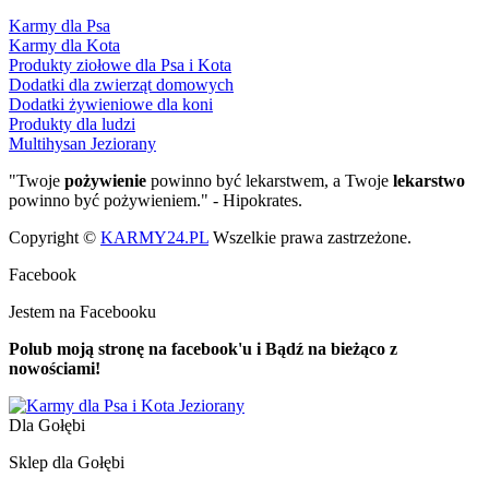
Karmy dla Psa
Karmy dla Kota
Produkty ziołowe dla Psa i Kota
Dodatki dla zwierząt domowych
Dodatki żywieniowe dla koni
Produkty dla ludzi
Multihysan Jeziorany
"Twoje
pożywienie
powinno być lekarstwem, a Twoje
lekarstwo
powinno być pożywieniem." - Hipokrates.
Copyright ©
KARMY24.PL
Wszelkie prawa zastrzeżone.
Facebook
Jestem na Facebooku
Polub moją stronę na facebook'u i Bądź na bieżąco z
nowościami!
Dla Gołębi
Sklep dla Gołębi