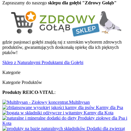
Zapraszamy do naszego
sklepu dla gołębi "Zdrowy Gołąb"
gdzie pasjonaci gołębi znajdą raj z szerokim wyborem zdrowych
produktów, gwarantujących doskonałą opiekę dla ich pięknych
ptaków!
Sklep z Naturalnymi Produktami dla Gołębi
Kategorie
Kategorie Produktów
Produkty REICO-VITAL
:
Multihysan
Karmy dla Psa
Karmy dla Kota
Produkty ziołowe dla Psa i
Kota
Dodatki dla zwierząt