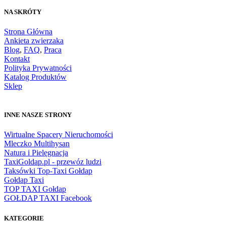
NA SKRÓTY
Strona Główna
Ankieta zwierzaka
Blog
,
FAQ
,
Praca
Kontakt
Polityka Prywatności
Katalog Produktów
Sklep
INNE NASZE STRONY
Wirtualne Spacery Nieruchomości
Mleczko Multihysan
Natura i Pielęgnacja
TaxiGoldap.pl - przewóz ludzi
Taksówki Top-Taxi Gołdap
Gołdap Taxi
TOP TAXI Gołdap
GOŁDAP TAXI Facebook
KATEGORIE