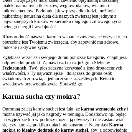
Dieta Twojego psa musi zatem zawierać optymalną mieszankę
białek, naturalnych tłuszczów, węglowodanów, witamin i
mikroelementów. Podobnie jak w przypadku ludzi, możliwie
najbardziej naturalna dieta dla naszych zwierząt jest jednym z
najważniejszych kroków w kierunku długiego i zdrowego życia
pełnego energii i wydajności.
Różnorodność naszych karm to wsparcie zawierające wszystko, co
potrzebne jest Twojemu zwierzęciu, aby zapewnić mu zdrowe,
radosne i aktywne życie.
Zgłębiasz w zaciszu swojego domu poniższe kategorie. Znajdujesz
odpowiedni produkt. Zamawiasz i masz już go u Siebie w
Jezioranach
. Twój pies zaczyna korzystać z jego drogocennych
właściwości, a Ty najważniejsze - dołączasz do grona osób
świadomych zdrowia, a jednocześnie szczęśliwych.
Reico
to
wyjątkowy przewodnik życia. Sprawdź go.
Karma sucha czy mokra?
Ogromną zaletą karmy suchej jest fakt, że
karma wzmacnia zęby
i
można używać jej jako nagrody w treningu. Dodatkowo np. będąc
na wyjeździe lub w podróży można ją otworzyć i nie zastanawiać
się, czy nam się po kilku dniach nie zmarnuje. Natomiast
Karma
mokra to idealny dodatek do karmy suchej
, aby ją odpowiednio