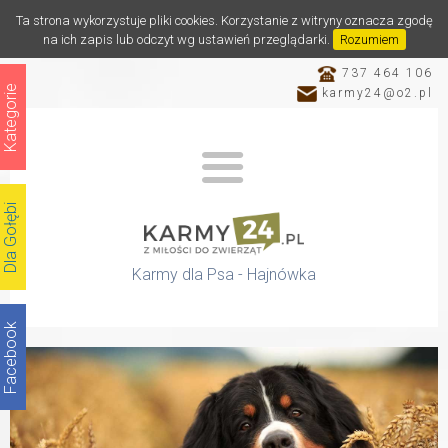
Ta strona wykorzystuje pliki cookies. Korzystanie z witryny oznacza zgodę
na ich zapis lub odczyt wg ustawień przeglądarki.
Rozumiem
737 464 106
Kategorie
karmy24@o2.pl
Dla Gołębi
Karmy dla Psa - Hajnówka
Facebook
Katalog