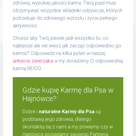
zdrowej, wysokiej jakości karmy. Twój pupil musi
otrzymywać wszystkie składniki odżywcze, których
potrzebuje do zdrowego wzrostu i życia pełnego
aktywności.
Chcesz aby Twój piesek jadł wszystko to, co
najlepsze ale nie wiesz jak zacząć odpowiednio go
karmić? Odpowiedz na kilka pytań w naszej
ankiecie zwierzaka
a my doradzimy Ci odpowiednią
karmę REICO.
Gdzie kupię Karmę dla Psa w
Hajnówce?
Dobre i
naturalne Karmy dla Psa
są
podstawą jego zdrowia, dlatego
skontaktuj się z nami a my powiemy czy w
Hajnówce posiadamy swojego Partnera.