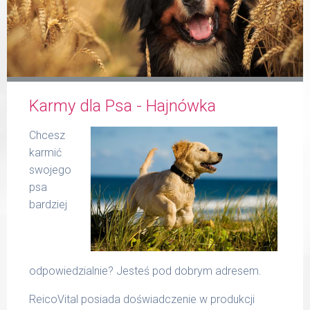
Formularz
Karmy dla Psa - Hajnówka
Produkty Reico
Chcesz
karmić
swojego
psa
bardziej
Kontakt
odpowiedzialnie? Jesteś pod dobrym adresem.
ReicoVital posiada doświadczenie w produkcji