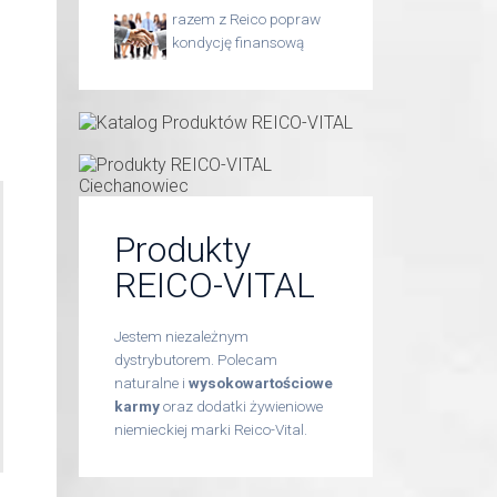
razem z Reico popraw
kondycję finansową
Produkty
REICO-VITAL
Jestem niezależnym
dystrybutorem. Polecam
naturalne i
wysokowartościowe
karmy
oraz dodatki żywieniowe
niemieckiej marki Reico-Vital.