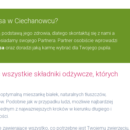
Psa w Ciechanowcu?
 podstawą jego zdrowia, dlatego skontaktuj się z nami a
iadamy swojego Partnera. Partner osobiście wprowadzi
sa
oraz doradzi jaką karmę wybrać dla Twojego pupila.
wszystkie składniki odżywcze, których
optymalną mieszankę białek, naturalnych tłuszczów,
 Podobnie jak w przypadku ludzi, możliwie najbardziej
t jednym z najważniejszych kroków w kierunku długiego i
ości.
zawierające wszystko, co potrzebne jest Twojemu zwierzęciu,