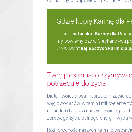
doradzimy Ci odpowiednią karmę REICO.
Gdzie kupię Karmę dla 
Dobre i
naturalne Karmy dla Psa
są
my powiemy czy w Ciechanowcu pos
Cię w świat
najlepszych karm dla p
Twój pies musi otrzymywać 
potrzebuje do życia
Dieta Twojego psa musi zatem zawierać 
węglowodanów, witamin i mikroelementów.
naturalna dieta dla naszych zwierząt jes
zdrowego życia pełnego energii i wydajn
Różnorodność naszych karm to wsparcie 