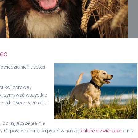
iec
owiedzialnie? Jesteś
ukcji zdrowej,
 otrzymywać wszystkie
do zdrowego wzrostu i
 co najlepsze ale nie
? Odpowiedz na kilka pytań w naszej
ankiecie zwierzaka
a my