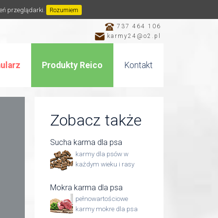
ień przeglądarki.
Rozumiem
737 464 106
karmy24@o2.pl
ularz
Produkty Reico
Kontakt
Zobacz także
Sucha karma dla psa
karmy dla psów w
każdym wieku i rasy
Mokra karma dla psa
pełnowartościowe
karmy mokre dla psa