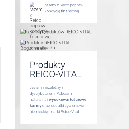
razem z Reico popraw
kondycję finansową
Produkty
REICO-VITAL
Jestem niezależnym
dystrybutorem. Polecam
naturalne i
wysokowartościowe
karmy
oraz dodatki żywieniowe
niemieckiej marki Reico-Vital.