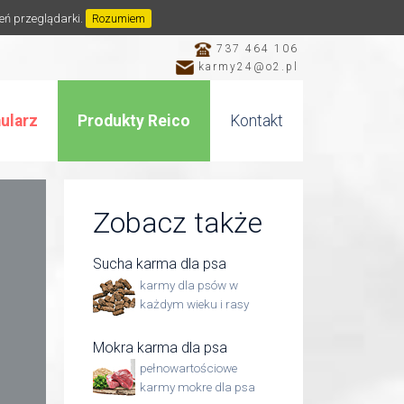
ień przeglądarki.
Rozumiem
737 464 106
karmy24@o2.pl
ularz
Produkty Reico
Kontakt
Zobacz także
Sucha karma dla psa
karmy dla psów w
każdym wieku i rasy
Mokra karma dla psa
pełnowartościowe
karmy mokre dla psa