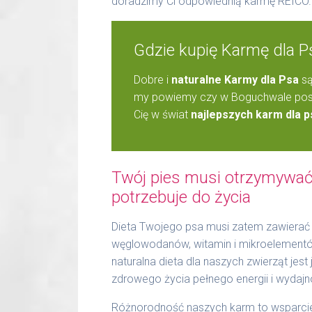
doradzimy Ci odpowiednią karmę REICO.
Gdzie kupię Karmę dla 
Dobre i
naturalne Karmy dla Psa
są
my powiemy czy w Boguchwale posi
Cię w świat
najlepszych karm dla p
Twój pies musi otrzymywać 
potrzebuje do życia
Dieta Twojego psa musi zatem zawierać 
węglowodanów, witamin i mikroelementów.
naturalna dieta dla naszych zwierząt jes
zdrowego życia pełnego energii i wydajn
Różnorodność naszych karm to wsparcie 