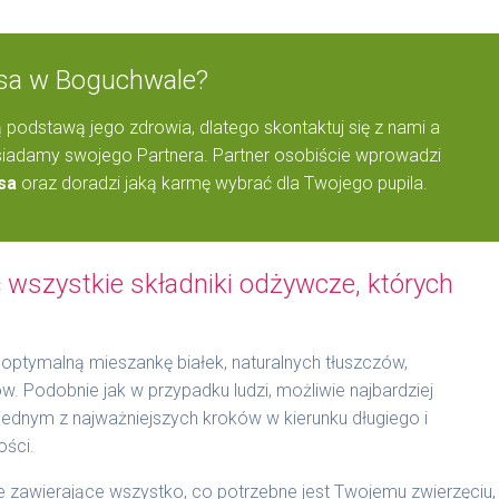
Psa w Boguchwale?
 podstawą jego zdrowia, dlatego skontaktuj się z nami a
adamy swojego Partnera. Partner osobiście wprowadzi
sa
oraz doradzi jaką karmę wybrać dla Twojego pupila.
wszystkie składniki odżywcze, których
optymalną mieszankę białek, naturalnych tłuszczów,
 Podobnie jak w przypadku ludzi, możliwie najbardziej
t jednym z najważniejszych kroków w kierunku długiego i
ości.
zawierające wszystko, co potrzebne jest Twojemu zwierzęciu,