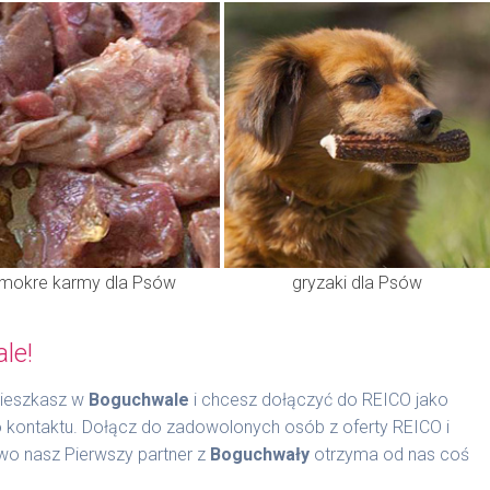
mokre karmy dla Psów
gryzaki dla Psów
le!
mieszkasz w
Boguchwale
i chcesz dołączyć do REICO jako
o kontaktu. Dołącz do zadowolonych osób z oferty REICO i
wo nasz Pierwszy partner z
Boguchwały
otrzyma od nas coś