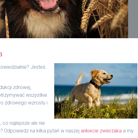
a
owiedzialnie? Jesteś
ukcji zdrowej,
 otrzymywać wszystkie
do zdrowego wzrostu i
 co najlepsze ale nie
? Odpowiedz na kilka pytań w naszej
ankiecie zwierzaka
a my