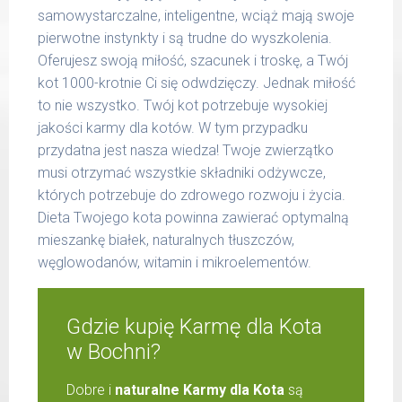
samowystarczalne, inteligentne, wciąż mają swoje
pierwotne instynkty i są trudne do wyszkolenia.
Oferujesz swoją miłość, szacunek i troskę, a Twój
kot 1000-krotnie Ci się odwdzięczy. Jednak miłość
to nie wszystko. Twój kot potrzebuje wysokiej
jakości karmy dla kotów. W tym przypadku
przydatna jest nasza wiedza! Twoje zwierzątko
musi otrzymać wszystkie składniki odżywcze,
których potrzebuje do zdrowego rozwoju i życia.
Dieta Twojego kota powinna zawierać optymalną
mieszankę białek, naturalnych tłuszczów,
węglowodanów, witamin i mikroelementów.
Gdzie kupię Karmę dla Kota
w Bochni?
Dobre i
naturalne Karmy dla Kota
są