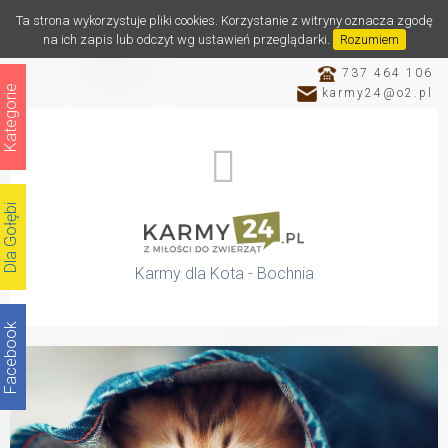
Ta strona wykorzystuje pliki cookies. Korzystanie z witryny oznacza zgodę
na ich zapis lub odczyt wg ustawień przeglądarki.
Rozumiem
737 464 106
Kategorie
karmy24@o2.pl
Dla Gołębi
Karmy dla Kota - Bochnia
Facebook
Katalog