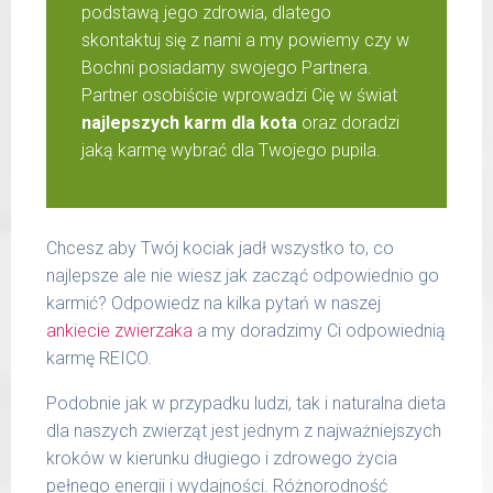
podstawą jego zdrowia, dlatego
skontaktuj się z nami a my powiemy czy w
Bochni posiadamy swojego Partnera.
Partner osobiście wprowadzi Cię w świat
najlepszych karm dla kota
oraz doradzi
jaką karmę wybrać dla Twojego pupila.
Chcesz aby Twój kociak jadł wszystko to, co
najlepsze ale nie wiesz jak zacząć odpowiednio go
karmić? Odpowiedz na kilka pytań w naszej
ankiecie zwierzaka
a my doradzimy Ci odpowiednią
karmę REICO.
Podobnie jak w przypadku ludzi, tak i naturalna dieta
dla naszych zwierząt jest jednym z najważniejszych
kroków w kierunku długiego i zdrowego życia
pełnego energii i wydajności. Różnorodność