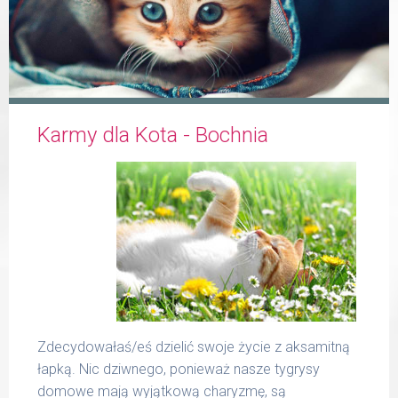
Formularz
Karmy dla Kota - Bochnia
Produkty Reico
Kontakt
Zdecydowałaś/eś dzielić swoje życie z aksamitną
łapką. Nic dziwnego, ponieważ nasze tygrysy
domowe mają wyjątkową charyzmę, są