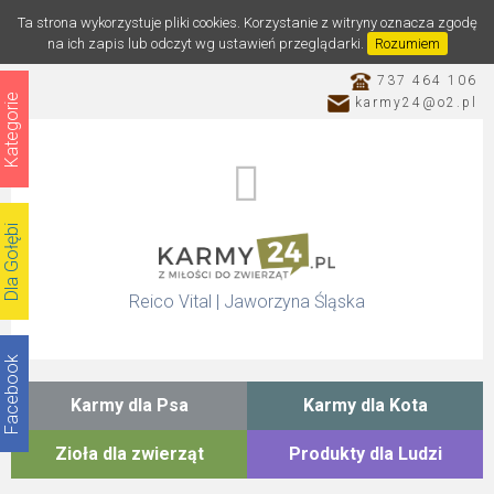
Ta strona wykorzystuje pliki cookies. Korzystanie z witryny oznacza zgodę
na ich zapis lub odczyt wg ustawień przeglądarki.
Rozumiem
737 464 106
Kategorie
karmy24@o2.pl
Dla Gołębi
Reico Vital | Jaworzyna Śląska
Facebook
Karmy dla Psa
Karmy dla Kota
Katalog
Zioła dla zwierząt
Produkty dla Ludzi