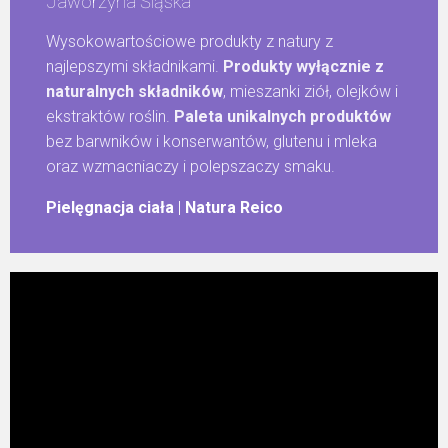
Jaworzyna Śląska
Wysokowartościowe produkty z natury z
najlepszymi składnikami.
Produkty wyłącznie z
naturalnych składników
, mieszanki ziół, olejków i
ekstraktów roślin.
Paleta unikalnych produktów
bez barwników i konserwantów, glutenu i mleka
oraz wzmacniaczy i polepszaczy smaku.
Pielęgnacja ciała
|
Natura Reico