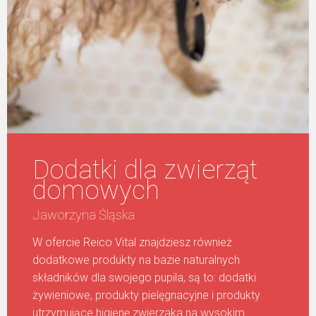
Dodatki dla zwierząt
domowych
Jaworzyna Śląska
W ofercie Reico Vital znajdziesz również
dodatkowe produkty na bazie naturalnych
składników dla swojego pupila, są to: dodatki
żywieniowe, produkty pielęgnacyjne i produkty
utrzymujące higienę zwierzaka na wysokim