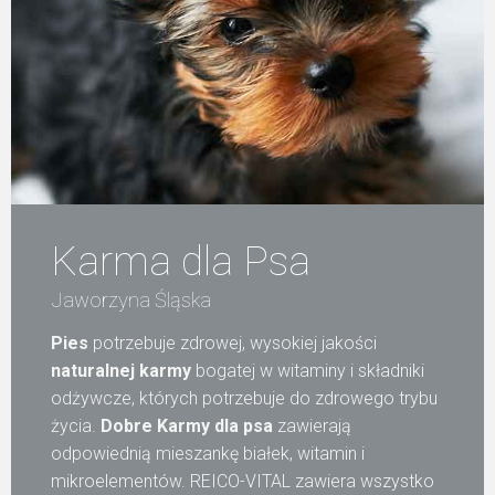
Karma dla Psa
Jaworzyna Śląska
Pies
potrzebuje zdrowej, wysokiej jakości
naturalnej karmy
bogatej w witaminy i składniki
odżywcze, których potrzebuje do zdrowego trybu
życia.
Dobre Karmy dla psa
zawierają
odpowiednią mieszankę białek, witamin i
mikroelementów. REICO-VITAL zawiera wszystko