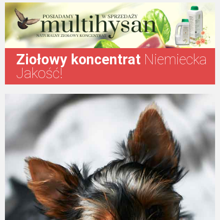
Formularz
Ziołowy koncentrat
Niemiecka
Jakość!
Produkty Reico
Kontakt