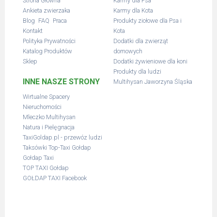
Strona Główna
Karmy dla Psa
Ankieta zwierzaka
Karmy dla Kota
,
,
Blog
FAQ
Praca
Produkty ziołowe dla Psa i
Kontakt
Kota
Polityka Prywatności
Dodatki dla zwierząt
Katalog Produktów
domowych
Sklep
Dodatki żywieniowe dla koni
Produkty dla ludzi
INNE NASZE STRONY
Multihysan Jaworzyna Śląska
Wirtualne Spacery
Nieruchomości
Mleczko Multihysan
Natura i Pielęgnacja
TaxiGoldap.pl - przewóz ludzi
Taksówki Top-Taxi Gołdap
Gołdap Taxi
TOP TAXI Gołdap
GOŁDAP TAXI Facebook