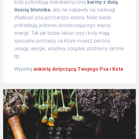
koty potrzebują niskokalorycznej
karmy z dużą
ilością błonnika
, aby nie nabawiły się nadwagi.
Wielkość psa jest bardzo ważna. Małe pieski
potrzebują jedzenia dostarczającego więcej
energii. Tak jak ludzie także i psy i koty mają
specjalne potrzeby, na które musisz zwrócić
uwagę: alergie, wrażliwy żołądek, problemy skórne
itp.
Wypełnij
ankietę dotyczącą Twojego Psa i Kota