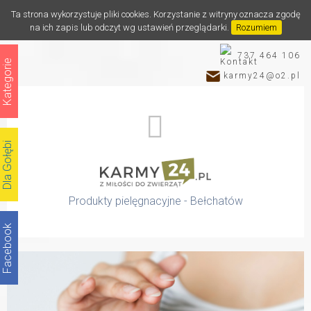
Ta strona wykorzystuje pliki cookies. Korzystanie z witryny oznacza zgodę
na ich zapis lub odczyt wg ustawień przeglądarki.
Rozumiem
737 464 106
Kategorie
karmy24@o2.pl
Dla Gołębi
Produkty pielęgnacyjne - Bełchatów
Facebook
Katalog