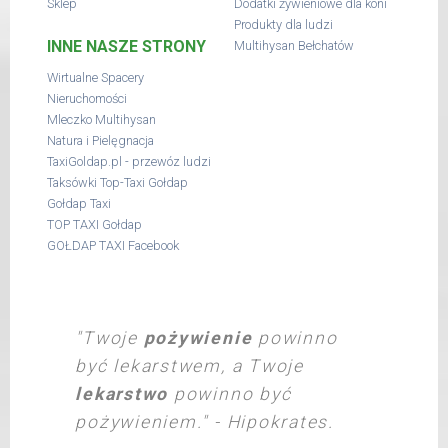
Sklep
Dodatki żywieniowe dla koni
Produkty dla ludzi
INNE NASZE STRONY
Multihysan Bełchatów
Wirtualne Spacery
Nieruchomości
Mleczko Multihysan
Natura i Pielęgnacja
TaxiGoldap.pl - przewóz ludzi
Taksówki Top-Taxi Gołdap
Gołdap Taxi
TOP TAXI Gołdap
GOŁDAP TAXI Facebook
"Twoje
pożywienie
powinno
być lekarstwem, a Twoje
lekarstwo
powinno być
pożywieniem." - Hipokrates.