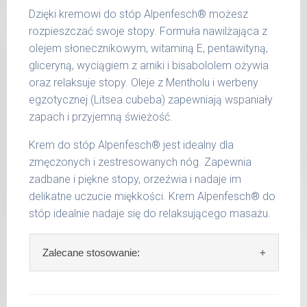
amylowy, wodorotlenek sodu, salicylan
Dzięki kremowi do stóp Alpenfesch® możesz
benzylu, linalool, Kwas cytrynowy, cytrynian
rozpieszczać swoje stopy. Formuła nawilżająca z
sodu, benzoesan benzylu, kumaryna, geraniol,
olejem słonecznikowym, witaminą E, pentawityną,
limonen.
gliceryną, wyciągiem z arniki i bisabololem ożywia
oraz relaksuje stopy. Oleje z Mentholu i werbeny
egzotycznej (Litsea cubeba) zapewniają wspaniały
zapach i przyjemną świeżość.
Krem do stóp Alpenfesch® jest idealny dla
zmęczonych i zestresowanych nóg. Zapewnia
zadbane i piękne stopy, orzeźwia i nadaje im
delikatne uczucie miękkości. Krem Alpenfesch® do
stóp idealnie nadaje się do relaksującego masażu.
Zalecane stosowanie:
Zalecane stosowanie:
Kremować stopy