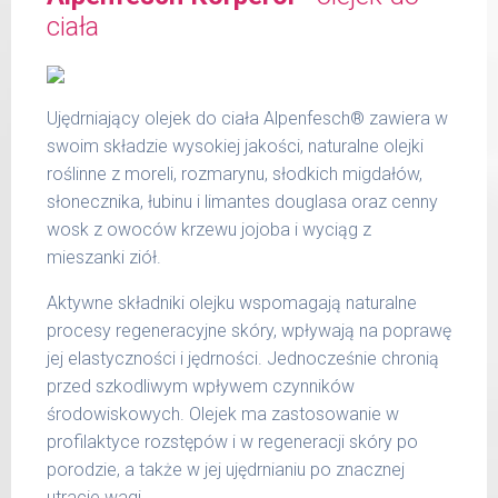
wchłonięcia się kremu.
ciała
Zawartość: 50 ml /Nr art.: 5102
Ujędrniający olejek do ciała Alpenfesch® zawiera w
swoim składzie wysokiej jakości, naturalne olejki
roślinne z moreli, rozmarynu, słodkich migdałów,
słonecznika, łubinu i limantes douglasa oraz cenny
wosk z owoców krzewu jojoba i wyciąg z
mieszanki ziół.
Aktywne składniki olejku wspomagają naturalne
procesy regeneracyjne skóry, wpływają na poprawę
jej elastyczności i jędrności. Jednocześnie chronią
przed szkodliwym wpływem czynników
środowiskowych. Olejek ma zastosowanie w
profilaktyce rozstępów i w regeneracji skóry po
porodzie, a także w jej ujędrnianiu po znacznej
utracie wagi.