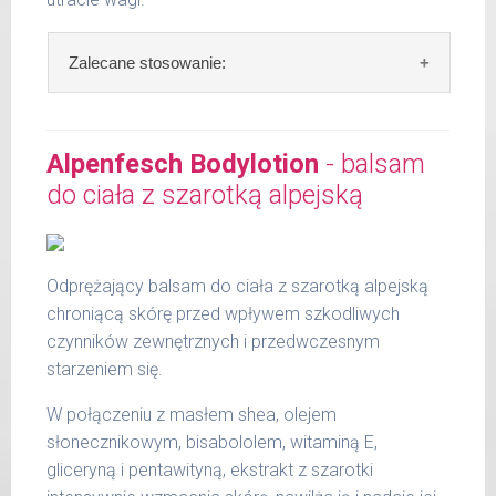
Zalecane stosowanie:
Zalecane stosowanie:
po kąpieli nałożyć na
wilgotną skórę i delikatnie wmasować.
Alpenfesch Bodylotion
- balsam
Szybko się wchłania. Wystarczy mała ilość.
do ciała z szarotką alpejską
Zawartość: 50 ml /Nr art.: 5103
Odprężający balsam do ciała z szarotką alpejską
chroniącą skórę przed wpływem szkodliwych
czynników zewnętrznych i przedwczesnym
starzeniem się.
W połączeniu z masłem shea, olejem
słonecznikowym, bisabololem, witaminą E,
gliceryną i pentawityną, ekstrakt z szarotki