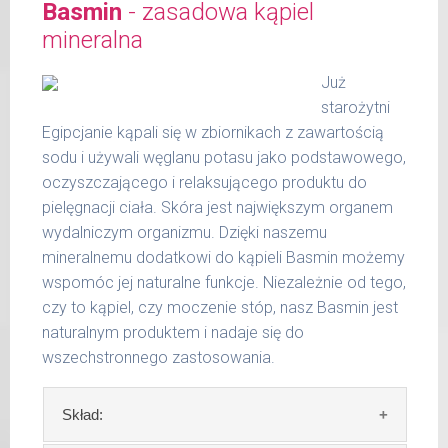
rano i wieczorem lub po kąpieli, prysznicu
Basmin
- zasadowa kąpiel
kremem do stóp Alpenfesch® i delikatnie
mineralna
wmasować.
Już
Zawartość: 75 ml /Nr art.: 5105
starożytni
Egipcjanie kąpali się w zbiornikach z zawartością
sodu i używali węglanu potasu jako podstawowego,
oczyszczającego i relaksującego produktu do
pielęgnacji ciała. Skóra jest największym organem
wydalniczym organizmu. Dzięki naszemu
mineralnemu dodatkowi do kąpieli Basmin możemy
wspomóc jej naturalne funkcje. Niezależnie od tego,
czy to kąpiel, czy moczenie stóp, nasz Basmin jest
naturalnym produktem i nadaje się do
wszechstronnego zastosowania.
Skład: