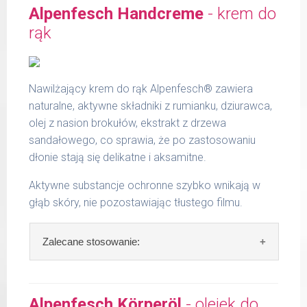
oczyszczeniu skóry nałożyć na twarz, szyję i
Alpenfesch Handcreme
- krem do
dekolt. Lekko wmasować.
rąk
Zawartość: 50 ml /Nr art.: 5100
Nawilżający krem do rąk Alpenfesch® zawiera
naturalne, aktywne składniki z rumianku, dziurawca,
olej z nasion brokułów, ekstrakt z drzewa
sandałowego, co sprawia, że po zastosowaniu
dłonie stają się delikatne i aksamitne.
Aktywne substancje ochronne szybko wnikają w
głąb skóry, nie pozostawiając tłustego filmu.
Zalecane stosowanie:
Zalecane stosowanie:
nałożyć niewielką
ilość i wsmarować do całkowitego
Alpenfesch Körperöl
- olejek do