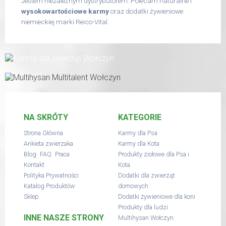
Jestem niezależnym dystrybutorem. Polecam naturalne i
wysokowartościowe karmy
oraz dodatki żywieniowe
niemieckiej marki Reico-Vital.
NA SKRÓTY
KATEGORIE
Strona Główna
Karmy dla Psa
Ankieta zwierzaka
Karmy dla Kota
,
,
Blog
FAQ
Praca
Produkty ziołowe dla Psa i
Kontakt
Kota
Polityka Prywatności
Dodatki dla zwierząt
Katalog Produktów
domowych
Sklep
Dodatki żywieniowe dla koni
Produkty dla ludzi
INNE NASZE STRONY
Multihysan Wołczyn