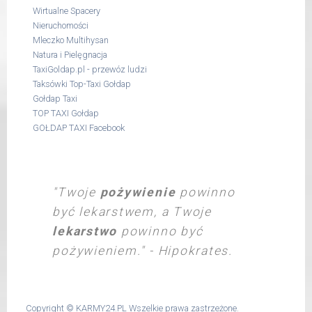
Wirtualne Spacery
Nieruchomości
Mleczko Multihysan
Natura i Pielęgnacja
TaxiGoldap.pl - przewóz ludzi
Taksówki Top-Taxi Gołdap
Gołdap Taxi
TOP TAXI Gołdap
GOŁDAP TAXI Facebook
KONCEPCJA PODZIAŁU
PRZYCHODU - PROWIZJE I
"Twoje
pożywienie
powinno
BONUSY
być lekarstwem, a Twoje
Od tego momentu planu
lekarstwo
powinno być
marketingowego i
pożywieniem." - Hipokrates.
wynagrodzeń firmy Reico dla swoich
partnerów zaczyna się Twoja przygoda :)
Zapoznaj się z tym tematem dokładnie a
Copyright ©
KARMY24.PL
Wszelkie prawa zastrzeżone.