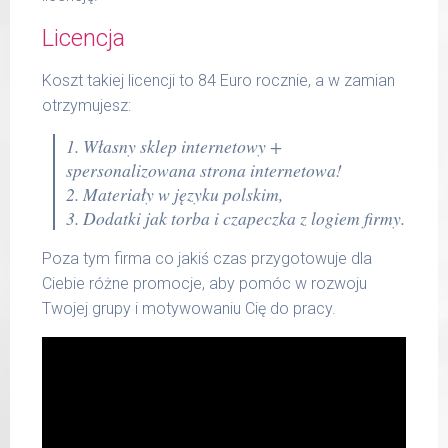
Licencja
Koszt takiej licencji to 84 Euro rocznie, a w zamian
otrzymujesz:
1. Własny sklep internetowy +
spersonalizowana strona internetowa!
2. Materiały w języku polskim,
3. Dodatki jak torba i czapeczka z logiem firmy.
Poza tym firma co jakiś czas przygotowuje dla
Ciebie różne promocje, aby pomóc w rozwoju
Twojej grupy i motywowaniu Cię do pracy.