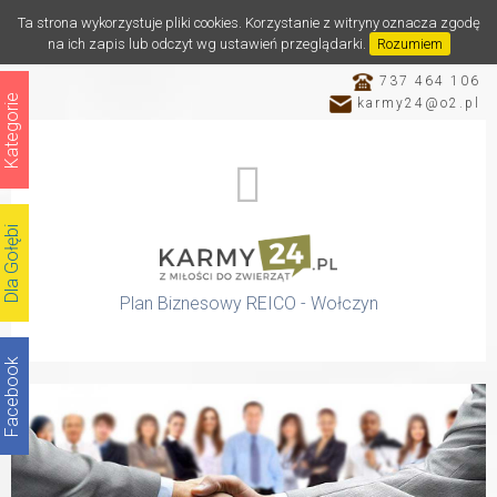
Ta strona wykorzystuje pliki cookies. Korzystanie z witryny oznacza zgodę
na ich zapis lub odczyt wg ustawień przeglądarki.
Rozumiem
737 464 106
Kategorie
karmy24@o2.pl
Dla Gołębi
Plan Biznesowy REICO - Wołczyn
Facebook
Katalog