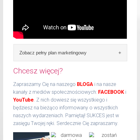
Zobacz pełny plan marketingowy
Chcesz więcej?
Zapraszamy Cię na naszego
BLOGA
i na nasze
kanały z mediów społecznościowych:
FACEBOOK
i
YouTube
. Z nich dowiesz się wszystkiego i
będziesz na bieżąco informowany o wszystkich
naszych wydarzeniach. Pamiętaj! SUKCES jest w
zasięgu Twojej ręki. Serdecznie Cię zapraszamy.