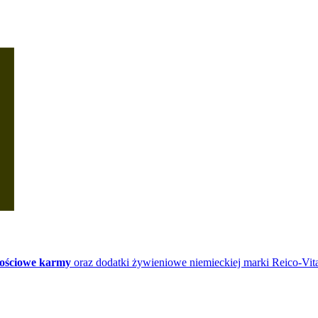
ościowe karmy
oraz dodatki żywieniowe niemieckiej marki Reico-Vita