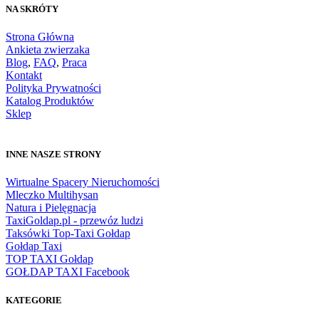
NA SKRÓTY
Strona Główna
Ankieta zwierzaka
Blog
,
FAQ
,
Praca
Kontakt
Polityka Prywatności
Katalog Produktów
Sklep
INNE NASZE STRONY
Wirtualne Spacery Nieruchomości
Mleczko Multihysan
Natura i Pielęgnacja
TaxiGoldap.pl - przewóz ludzi
Taksówki Top-Taxi Gołdap
Gołdap Taxi
TOP TAXI Gołdap
GOŁDAP TAXI Facebook
KATEGORIE