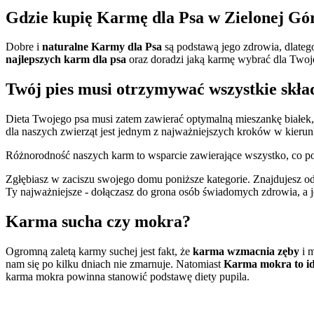
Gdzie kupię Karmę dla Psa w Zielonej Gó
Dobre i
naturalne Karmy dla Psa
są podstawą jego zdrowia, dlateg
najlepszych karm dla psa
oraz doradzi jaką karmę wybrać dla Twoj
Twój pies musi otrzymywać wszystkie skład
Dieta Twojego psa musi zatem zawierać optymalną mieszankę białek,
dla naszych zwierząt jest jednym z najważniejszych kroków w kierun
Różnorodność naszych karm to wsparcie zawierające wszystko, co po
Zgłębiasz w zaciszu swojego domu poniższe kategorie. Znajdujesz o
Ty najważniejsze - dołączasz do grona osób świadomych zdrowia, a 
Karma sucha czy mokra?
Ogromną zaletą karmy suchej jest fakt, że
karma wzmacnia zęby
i m
nam się po kilku dniach nie zmarnuje. Natomiast
Karma mokra to id
karma mokra powinna stanowić podstawę diety pupila.