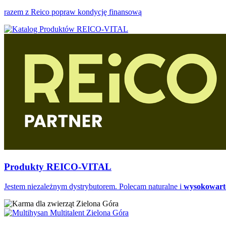
razem z Reico popraw kondycję finansową
Produkty REICO-VITAL
Jestem niezależnym dystrybutorem. Polecam naturalne i
wysokowart