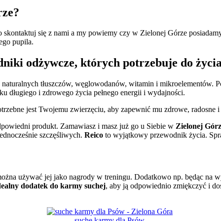
rze?
o skontaktuj się z nami a my powiemy czy w Zielonej Górze posiadamy
ego pupila.
niki odżywcze, których potrzebuje do życi
 naturalnych tłuszczów, węglowodanów, witamin i mikroelementów. Pod
ku długiego i zdrowego życia pełnego energii i wydajności.
trzebne jest Twojemu zwierzęciu, aby zapewnić mu zdrowe, radosne i
dpowiedni produkt. Zamawiasz i masz już go u Siebie w
Zielonej Gór
jednocześnie szczęśliwych.
Reico
to wyjątkowy przewodnik życia. Spr
ożna używać jej jako nagrody w treningu. Dodatkowo np. będąc na wyj
ealny dodatek do karmy suchej
, aby ją odpowiednio zmiękczyć i do
suche karmy dla Psów