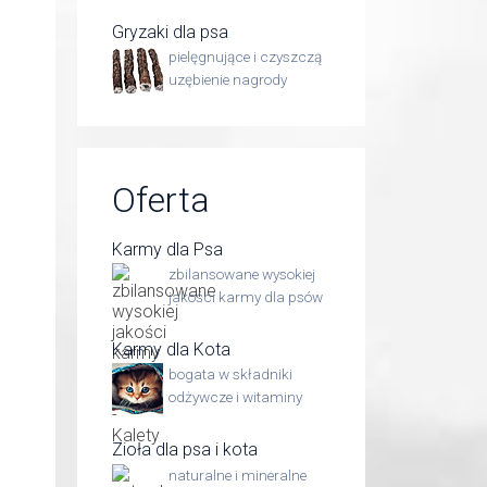
Gryzaki dla psa
pielęgnujące i czyszczą
uzębienie nagrody
Oferta
Karmy dla Psa
zbilansowane wysokiej
jakości karmy dla psów
Karmy dla Kota
bogata w składniki
odżywcze i witaminy
Zioła dla psa i kota
naturalne i mineralne