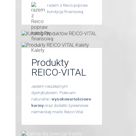
razem z Reico popraw
kondycję finansową
Produkty
ą
REICO-VITAL
Jestem niezależnym
dystrybutorem. Polecam
naturalne i
wysokowartościowe
karmy
oraz dodatki żywieniowe
niemieckiej marki Reico-Vital.