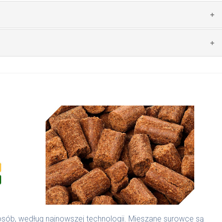
uszone mięso ze śledzia), ryż brązowy, kukurydza, zioła,
nasiona kopru, algi.
sób, według najnowszej technologii. Mieszane surowce są