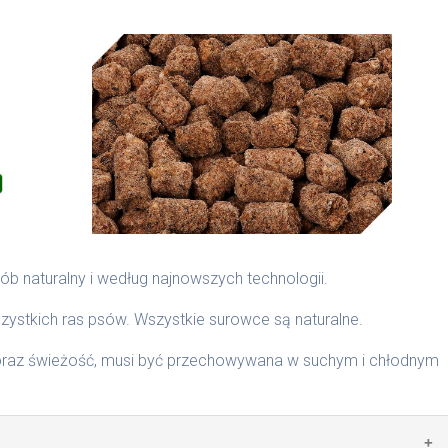
entacyjne, które są zwiększane lub zmniejszane w zależności
b naturalny i według najnowszych technologii.
ywienia przeprowadzać stopniowo. Przez okres 3 tygodni
zystkich ras psów. Wszystkie surowce są naturalne.
aj by zapewnić psu świeżą wodę. Zalecamy karmienie dwa
oraz świeżość, musi być przechowywana w suchym i chłodnym
m i chłodnym miejscu. Nie przesypywać do szczelnie