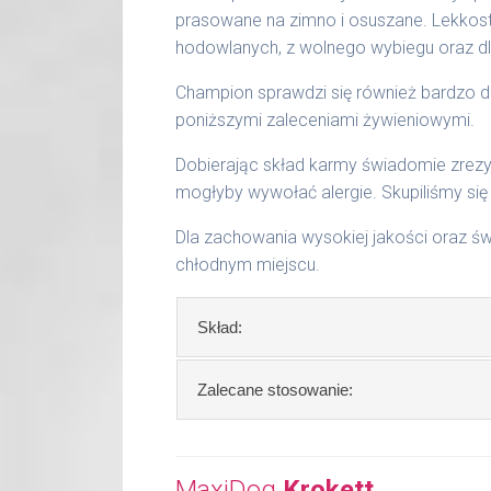
Zalecane stosowanie:
(Wartości ori
prasowane na zimno i osuszane. Lekkos
od potrzeby zwierzęcia). Zmianę poż
hodowlanych, z wolnego wybiegu oraz d
mieszać z poprzednią karmą. Pamięt
razy dziennie.
Champion sprawdzi się również bardzo d
poniższymi zaleceniami żywieniowymi.
Zalecane przechowywanie:
w suchy
zamykanych pojemników.
Dobierając skład karmy świadomie zrez
mogłyby wywołać alergie. Skupiliśmy się
Waga netto/Nr art.: 3 kg/1088 | 10 
Dla zachowania wysokiej jakości oraz 
chłodnym miejscu.
Skład:
Skład:
suszone mięso wołowe, drobiowe 
Zalecane stosowanie:
olej z wątroby, nasiona kopru, algi.
waga psa
dzienna porcja
Szczegółowa analiza składu:
MaxiDog
2 - 7 kg
Krokett
30 - 90 g