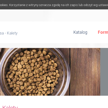
cookies. Korzystanie z witryny oznacza zgodę na ich zapis lub odczyt wg ustaw
Katalog
Form
a - Kalety
 Kalety