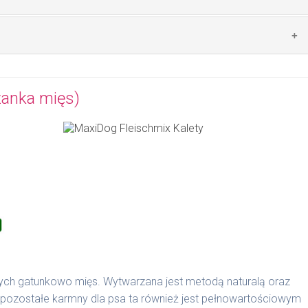
kg/1067 | 20 kg /1068
zwierzęcego: 44% wołowina, zboża, warzywa, olej z wątroby
anka mięs)
ych gatunkowo mięs. Wytwarzana jest metodą naturalą oraz
k pozostałe karmny dla psa ta również jest pełnowartościowym