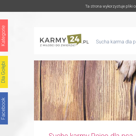
Ta strona wykorzystuje pliki 
Kategorie
Sucha karma dla ps
Dla Gołębi
Facebook
Suche karmy Reico dla psa -