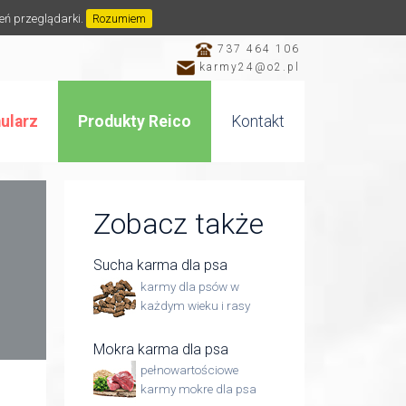
ień przeglądarki.
Rozumiem
737 464 106
karmy24@o2.pl
ularz
Produkty Reico
Kontakt
Zobacz także
Sucha karma dla psa
karmy dla psów w
każdym wieku i rasy
Mokra karma dla psa
pełnowartościowe
karmy mokre dla psa