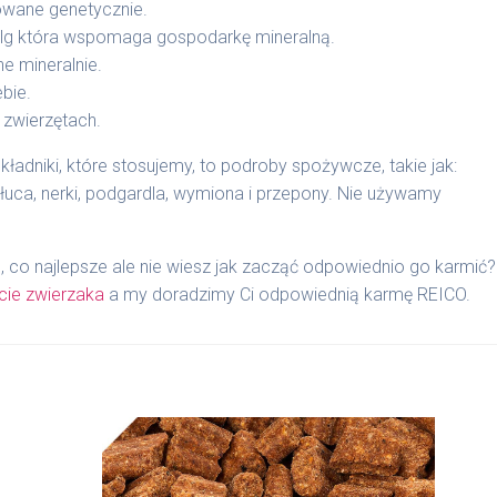
kowane genetycznie.
lg która wspomaga gospodarkę mineralną.
e mineralnie.
bie.
 zwierzętach.
kładniki, które stosujemy, to podroby spożywcze, takie jak:
płuca, nerki, podgardla, wymiona i przepony. Nie używamy
, co najlepsze ale nie wiesz jak zacząć odpowiednio go karmić?
cie zwierzaka
a my doradzimy Ci odpowiednią karmę REICO.