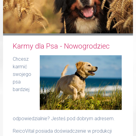
Formularz
Karmy dla Psa - Nowogrodziec
Produkty Reico
Chcesz
karmić
swojego
psa
bardziej
Kontakt
odpowiedzialnie? Jesteś pod dobrym adresem.
ReicoVital posiada doświadczenie w produkcji