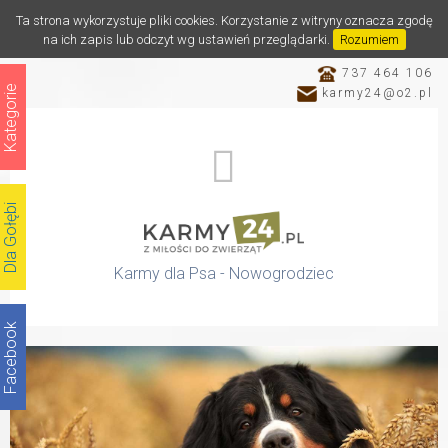
Ta strona wykorzystuje pliki cookies. Korzystanie z witryny oznacza zgodę
na ich zapis lub odczyt wg ustawień przeglądarki.
Rozumiem
737 464 106
Kategorie
karmy24@o2.pl
Dla Gołębi
Karmy dla Psa - Nowogrodziec
Facebook
Katalog