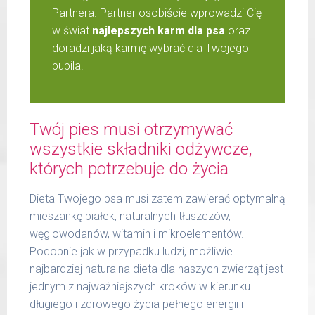
Partnera. Partner osobiście wprowadzi Cię
w świat
najlepszych karm dla psa
oraz
doradzi jaką karmę wybrać dla Twojego
pupila.
Twój pies musi otrzymywać
wszystkie składniki odżywcze,
których potrzebuje do życia
Dieta Twojego psa musi zatem zawierać optymalną
mieszankę białek, naturalnych tłuszczów,
węglowodanów, witamin i mikroelementów.
Podobnie jak w przypadku ludzi, możliwie
najbardziej naturalna dieta dla naszych zwierząt jest
jednym z najważniejszych kroków w kierunku
długiego i zdrowego życia pełnego energii i