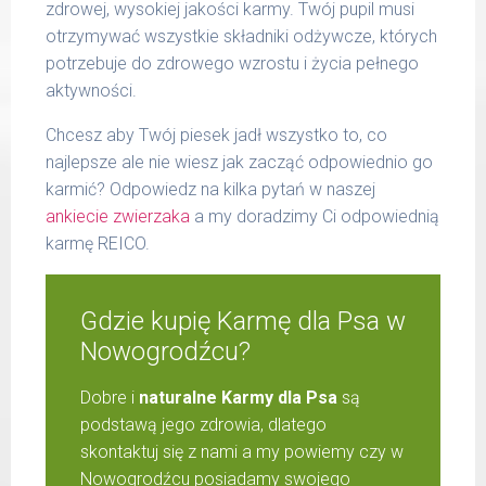
zdrowej, wysokiej jakości karmy. Twój pupil musi
otrzymywać wszystkie składniki odżywcze, których
potrzebuje do zdrowego wzrostu i życia pełnego
aktywności.
Chcesz aby Twój piesek jadł wszystko to, co
najlepsze ale nie wiesz jak zacząć odpowiednio go
karmić? Odpowiedz na kilka pytań w naszej
ankiecie zwierzaka
a my doradzimy Ci odpowiednią
karmę REICO.
Gdzie kupię Karmę dla Psa w
Nowogrodźcu?
Dobre i
naturalne Karmy dla Psa
są
podstawą jego zdrowia, dlatego
skontaktuj się z nami a my powiemy czy w
Nowogrodźcu posiadamy swojego