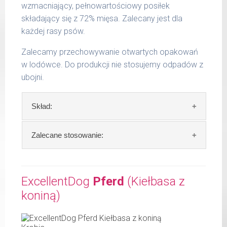
kg
wzmacniający, pełnowartościowy posiłek
składający się z 72% mięsa. Zalecany jest dla
15 -
700 g
25 kg
każdej rasy psów.
26 -
Zalecamy przechowywanie otwartych opakowań
800 g
35 kg
w lodówce. Do produkcji nie stosujemy odpadów z
ubojni.
Podane liczby są wartościami orientacyjnymi.
Indywidualne potrzeby zależne są od rasy,
Skład:
aktywności, warunków hodowli oraz innych
czynników.
Skład:
mięso i produkty pochodzenia
Zalecane stosowanie:
Waga netto/Nr art.: 400 g/1200
zwierzęcego: 72% wołowiny, bulion mięsny,
algi.
W tabeli ujęto dzienne zapotrzebowanie na
Hundewurst (Kiełbasa dla wzmocnienia)
ExcellentDog
Pferd
(Kiełbasa z
Szczegółowa analiza składu:
koniną)
waga
dzienna
surowe białko 10,80 %
psa
porcja
tłuszcz surowy 6,70 %