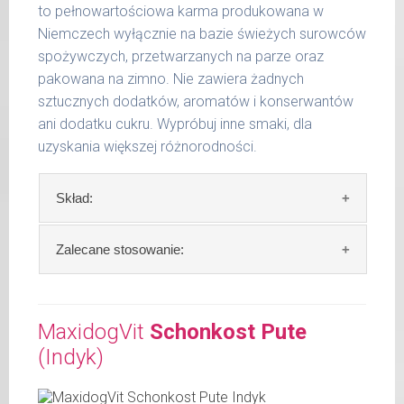
35 kg
to pełnowartościowa karma produkowana w
Niemczech wyłącznie na bazie świeżych surowców
36 -
1000 g
spożywczych, przetwarzanych na parze oraz
50 kg
pakowana na zimno. Nie zawiera żadnych
51 -
sztucznych dodatków, aromatów i konserwantów
1200 g
65 kg
ani dodatku cukru. Wypróbuj inne smaki, dla
uzyskania większej różnorodności.
Podane liczby są wartościami orientacyjnymi.
Indywidualne potrzeby zależne są od rasy,
Skład:
aktywności, warunków hodowli oraz innych
czynników.
Skład:
mięso i produkty pochodzenia
Zalecane stosowanie:
Waga netto/Nr art.: 200 g/1005 | 400
zwierzęcego: 69% jagnięcina, 4% ziemniaki,
g/1021 | 800 g/1029
4% marchew, 2% szpinak, 2% proso, bulion
W trosce aby Twój pupil zawsze otrzymywał
mięsny, algi.
świeży posiłek, oferujemy różne objętości
MaxidogVit
Schonkost Pute
puszek. Zalecamy przechowywanie
(Indyk)
Szczegółowa analiza składu:
otwartych opakowań w lodówce, nie dłużej
niż 2 dni.
surowe białko 10,60 %