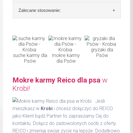
Waga netto/Nr art.: 1800 g/1047
Skład:
mięso i produkty pochodzenia
Zalecane stosowanie:
zwierzęcego: (końskie podroby: min. 25%
serca, 20% płuca, 10% wątróbki, 10 % żołądki)
W tabeli ujęto dzienne zapotrzebowanie na
10% konina, algi.
Hundewurst (Kiełbasa dla wzmocnienia)
Szczegółowa analiza składu:
waga
dzienna
gryzaki dla
psa
porcja
suche karmy dla
mokre karmy
Psów
surowe białko 11,50 %
Psów
dla Psów
tłuszcz surowy 4,00 %
do 5
200 g
kg
popiół surowy 2,00 %
Mokre karmy Reico dla psa
w
włókno surowe 0,30 %
6 - 14
300 g
wilgotność 77,00 %
Krobi!
kg
substancja żelująca - Cassia gum 1200
15 -
Jeśli
mg / kg.
400 g
22 kg
mieszkasz w
Krobi
i chcesz dołączyć do REICO
jako Klient bądź Partner to zapraszamy Cię do
23 -
600 g
kontaktu. Dołącz do zadowolonych osób z oferty
30 kg
REICO i zmieniaj swoje życie na lepsze. Dodatkowo