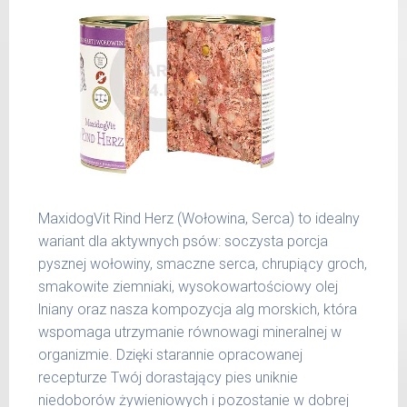
400 g
25 kg
26 -
800 g
35 kg
36 -
1000 g
50 kg
51 -
1200 g
65 kg
Podane liczby są wartościami orientacyjnymi.
MaxidogVit Rind Herz (Wołowina, Serca) to idealny
Indywidualne potrzeby zależne są od rasy,
wariant dla aktywnych psów: soczysta porcja
aktywności, warunków hodowli oraz innych
pysznej wołowiny, smaczne serca, chrupiący groch,
czynników.
smakowite ziemniaki, wysokowartościowy olej
lniany oraz nasza kompozycja alg morskich, która
Waga netto/Nr art.: 200 g/1002 | 400
wspomaga utrzymanie równowagi mineralnej w
g/1018 | 800 g/1026
organizmie. Dzięki starannie opracowanej
recepturze Twój dorastający pies uniknie
niedoborów żywieniowych i pozostanie w dobrej