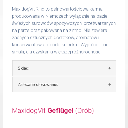
MaxidogVit Rind to pełnowartościowa karma
produkowana w Niemczech wyłącznie na bazie
świeżych surowców spożywczych, przetwarzanych
na parze oraz pakowana na zimno. Nie zawiera
żadnych sztucznych dodatków, aromatów i
konserwantów ani dodatku cukru. Wypróbuj inne
smaki, dla uzyskania większej różnorodności.
Skład:
Skład:
mięso i produkty pochodzenia
Zalecane stosowanie:
zwierzęcego: 69% wołowina, 4% ryż, 4%
marchew, bulion mięsny, algi.
W trosce aby Twój pupil zawsze otrzymywał
świeży posiłek, oferujemy różne objętości
MaxidogVit
Geflügel
(Drób)
Szczegółowa analiza składu:
puszek. Zalecamy przechowywanie
otwartych opakowań w lodówce, nie dłużej
surowe białko 11,30 %