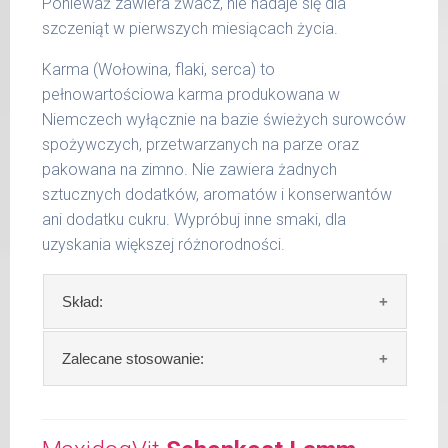
Ponieważ zawiera żwacz, nie nadaje się dla
Podane liczby są wartościami orientacyjnymi.
szczeniąt w pierwszych miesiącach życia.
Indywidualne potrzeby zależne są od rasy,
aktywności, warunków hodowli oraz innych
Karma (Wołowina, flaki, serca) to
czynników.
pełnowartościowa karma produkowana w
Niemczech wyłącznie na bazie świeżych surowców
Waga netto/Nr art.: 200 g/1004 | 400
spożywczych, przetwarzanych na parze oraz
g/1020 | 800 g/1028
pakowana na zimno. Nie zawiera żadnych
sztucznych dodatków, aromatów i konserwantów
ani dodatku cukru. Wypróbuj inne smaki, dla
uzyskania większej różnorodności.
Skład:
Skład:
mięso i produkty pochodzenia
Zalecane stosowanie:
zwierzęcego: 74%, wołowina, bulion mięsny,
algi.
W trosce aby Twój pupil zawsze otrzymywał
świeży posiłek, oferujemy różne objętości