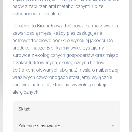
czynników.
popiół surowy 0,60 %
psów z zaburzeniami metabolicznymi lub ze
waga
dzienna
włókno surowe 0,80 %
skłonnościami do alergii.
Waga netto/Nr art.: 200 g/1007 | 400
psa
porcja
wilgotność 76,90 %
g/1023 | 800 g/1031
CuraDog to Bio-pełnowartościowa karma z wysoką
do 5
wapń 1,40 %
270 g
kg
zawartością mięsa.Każdy pies zasługuje na
fosfor 0,80 %
pełnowartościowe posiłki o wysokiej jakości. Do
6 - 14
450 g
produkcji naszej Bio- karmy wykorzystujemy
kg
surowce z ekologicznych gospodarstw oraz mięso
15 -
z zakontraktowanych, ekologicznych hodowli i
700 g
25 kg
ściśle kontrolowanych ubojni. Z myślą o najbardziej
wrażliwych czworonogach stosujemy wyłącznie
26 -
900 g
35 kg
surowce naturalne, które nie wywołują reakcji
alergicznych.
Podane liczby są wartościami orientacyjnymi.
Indywidualne potrzeby zależne są od rasy,
Skład:
aktywności, warunków hodowli oraz innych
czynników.
Skład:
73 % indyk* (80 % piersi z indyka, 5 %
Zalecane stosowanie: