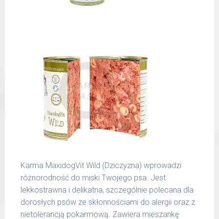
spożywczymi takimi jak: żołądek, wątroba,
6 - 14
300 g
serce, podgardle.
kg
15 -
400 g
25 kg
26 -
800 g
35 kg
36 -
1000 g
50 kg
51 -
1200 g
65 kg
Podane liczby są wartościami orientacyjnymi.
Karma MaxidogVit Wild (Dziczyzna) wprowadzi
Indywidualne potrzeby zależne są od rasy,
różnorodność do miski Twojego psa. Jest
aktywności, warunków hodowli oraz innych
lekkostrawna i delikatna, szczególnie polecana dla
czynników.
dorosłych psów ze skłonnościami do alergii oraz z
nietolerancją pokarmową. Zawiera mieszankę