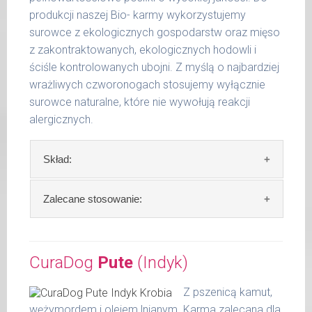
produkcji naszej Bio- karmy wykorzystujemy
do 5
200 g
kg
surowce z ekologicznych gospodarstw oraz mięso
z zakontraktowanych, ekologicznych hodowli i
6 - 14
300 g
ściśle kontrolowanych ubojni. Z myślą o najbardziej
kg
wrażliwych czworonogach stosujemy wyłącznie
15 -
surowce naturalne, które nie wywołują reakcji
400 g
25 kg
alergicznych.
26 -
800 g
35 kg
Skład:
36 -
1000 g
50 kg
Skład:
ryba* 64%, komosa ryżowa 15%,
Zalecane stosowanie:
gruszka 10%, nasturcja 1%, olej lniany 1 %, algi
51 -
1200 g
65 kg
(*z kontrolowanego chowu ekologicznego).
Zalecamy przechowywanie otwartych
opakowań w lodówce, nie dłużej niż 2 dni.
CuraDog
Pute
(Indyk)
Szczegółowa analiza składu:
Podane liczby są wartościami orientacyjnymi.
Indywidualne potrzeby zależne są od rasy,
W tabeli ujęto dzienne zapotrzebowanie na
surowe białko 8,60 %
Z pszenicą kamut,
aktywności, warunków hodowli oraz innych
CuraDog Fisch (Ryba)
tłuszcz surowy 6,20 %
wężymordem i olejem lnianym. Karma zalecana dla