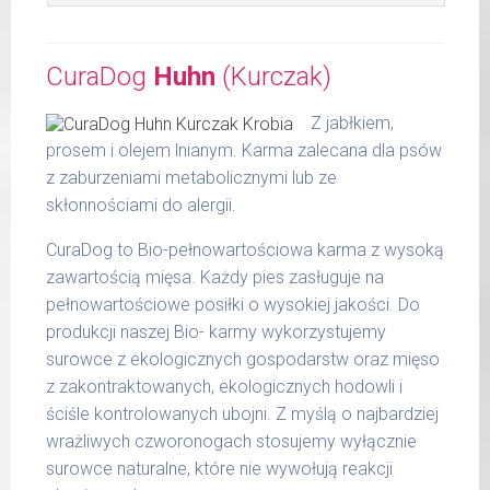
Waga netto/Nr art.: 400 g/1201
serca, 5 % szyjki, 5 % tuszki, 5 % wątróbki), 10
% cukinia*, 7 % dynia*, 5 % warzywa
Zalecamy przechowywanie otwartych
korzeniowe*, 2 % olej lniany*, rumianek*, algi**
opakowań w lodówce, nie dłużej niż 2 dni.
CuraDog
Huhn
(Kurczak)
z upraw ekologicznych, DE-ÖKO-006.
W tabeli ujęto dzienne zapotrzebowanie na
Z jabłkiem,
Szczegółowa analiza składu:
CuraDog Pute (Indyk)
prosem i olejem lnianym. Karma zalecana dla psów
surowe białko 9,10 %
z zaburzeniami metabolicznymi lub ze
waga
dzienna
tłuszcz surowy 7,20 %
skłonnościami do alergii.
psa
porcja
popiół surowy 2,81 %
CuraDog to Bio-pełnowartościowa karma z wysoką
do 5
włókno surowe 1,40 %
200 g
kg
zawartością mięsa. Każdy pies zasługuje na
wilgotność 70,84 %
pełnowartościowe posiłki o wysokiej jakości. Do
wapń 0,39 %
6 - 14
300 g
produkcji naszej Bio- karmy wykorzystujemy
kg
fosfor 0,30 %
surowce z ekologicznych gospodarstw oraz mięso
15 -
z zakontraktowanych, ekologicznych hodowli i
400 g
25 kg
ściśle kontrolowanych ubojni. Z myślą o najbardziej
wrażliwych czworonogach stosujemy wyłącznie
26 -
750 g
35 kg
surowce naturalne, które nie wywołują reakcji