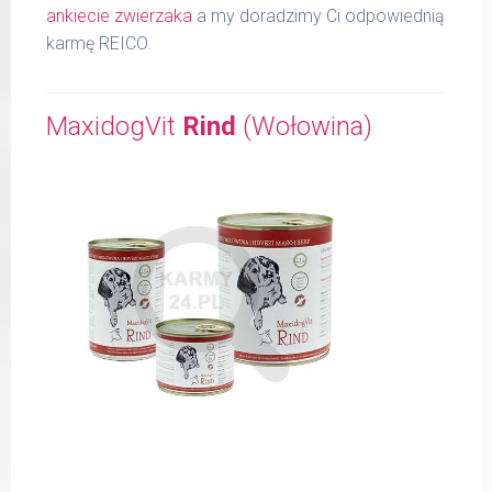
ankiecie zwierzaka
a my doradzimy Ci odpowiednią
karmę REICO.
MaxidogVit
Rind
(Wołowina)