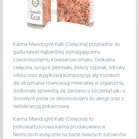
36 -
1000 g
50 kg
51 -
1200 g
65 kg
Podane liczby są wartościami orientacyjnymi.
Karma MaxidogVit Kalb (Cielęcina) przypadnie do
Indywidualne potrzeby zależne są od rasy,
gustu nawet najbardziej wymagającemu
aktywności, warunków hodowli oraz innych
czworonożnemu koneserowi smaku. Delikatna
czynników.
cielęcina, sycące ziemniaki, świeży szpinak, zdrowy
orkisz oraz wyjątkowa kompozycja alg morskich
Waga netto/Nr art.: 200 g/1003 | 400
dla utrzymania równowagi mineralnej w organizmie,
g/1019 | 800 g/1027
doskonale sprawdzą się zarówno u szczeniąt jak i u
dorosłych psów ze skłonnościami do alergii oraz z
nietolerancją pokarmową.
Karma MaxidogVit Kalb (Cielęcina) to
pełnowartościowa karma produkowana w
Niemczech wyłącznie na bazie świeżych surowców