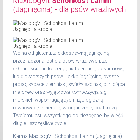
MaxidogVit
Schonkost Lamm
Szczegółowa analiza składu:
puszek. Zalecamy przechowywanie
(Jagnięcina) - dla psów wrażliwych
otwartych opakowań w lodówce, nie dłużej
surowe białko 12,80 %
niż 2 dni.
tłuszcz surowy 6,60 %
popiół surowy 1,40 %
W tabeli ujęto dzienne zapotrzebowanie na
włókno surowe 0,30 %
MaxidogVit Rind Pansen Herz (Wołowina, flaki,
wilgotność 77,00 %
serca)
wapń 0,32 %
Wolna od glutenu, z lekkostrawną jagnięciną
fosfor 0,21 %
przeznaczona jest dla psów wrażliwych, ze
waga
dzienna
skłonnościami do alergii, nietolerancją pokarmową
psa
porcja
Produkty pochodzenia zwierzęcego
lub dla starszych psów. Lekka jagnięcina, pyszne
dodawane do naszych karm są składnikami
do 5
proso, sycące ziemniaki, świeży szpinak, chrupiąca
200 g
spożywczymi takimi jak: żołądek, wątroba,
kg
marchew oraz wyjątkowa kompozycja alg
serce i podgardle.
morskich wspomagających fizjologiczną
6 - 14
300 g
kg
równowagę mineralną w organizmie, dostarczą
Twojemu psu wszystkiego co niezbędne, by wieść
15 -
400 g
długie i szczęśliwe życie.
25 kg
Karma MaxidogVit Schonkost Lamm (Jagnięcina)
26 -
800 g