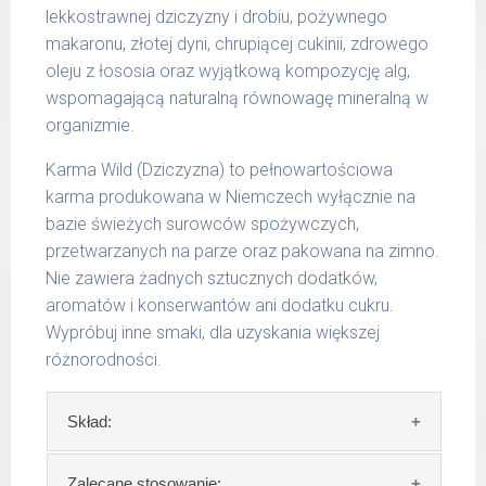
Waga netto/Nr art.: 200 g/1001 | 400
lekkostrawnej dziczyzny i drobiu, pożywnego
g/1017 | 800 g/1025
makaronu, złotej dyni, chrupiącej cukinii, zdrowego
oleju z łososia oraz wyjątkową kompozycję alg,
wspomagającą naturalną równowagę mineralną w
organizmie.
Karma Wild (Dziczyzna) to pełnowartościowa
karma produkowana w Niemczech wyłącznie na
bazie świeżych surowców spożywczych,
przetwarzanych na parze oraz pakowana na zimno.
Nie zawiera żadnych sztucznych dodatków,
aromatów i konserwantów ani dodatku cukru.
Wypróbuj inne smaki, dla uzyskania większej
różnorodności.
Skład:
Skład:
mięso i produkty pochodzenia
Zalecane stosowanie: