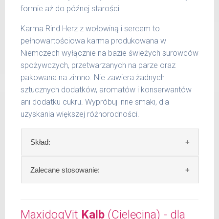
formie aż do późnej starości.
Karma Rind Herz z wołowiną i sercem to
pełnowartościowa karma produkowana w
Niemczech wyłącznie na bazie świeżych surowców
spożywczych, przetwarzanych na parze oraz
pakowana na zimno. Nie zawiera żadnych
sztucznych dodatków, aromatów i konserwantów
ani dodatku cukru. Wypróbuj inne smaki, dla
uzyskania większej różnorodności.
Skład:
Skład:
mięso i produkty pochodzenia
Zalecane stosowanie:
zwierzęcego: 69% wołowina, 4% ziemniaki, 2%
groch, bulion mięsny, algi, olej lniany.
W trosce aby Twój pupil zawsze otrzymywał
świeży posiłek, oferujemy różne objętości
MaxidogVit
Kalb
(Cielęcina) - dla
Szczegółowa analiza składu: