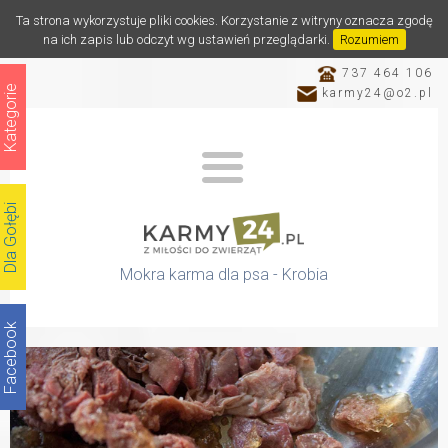
Ta strona wykorzystuje pliki cookies. Korzystanie z witryny oznacza zgodę
na ich zapis lub odczyt wg ustawień przeglądarki.
Rozumiem
737 464 106
Kategorie
karmy24@o2.pl
Dla Gołębi
Mokra karma dla psa - Krobia
Facebook
Katalog