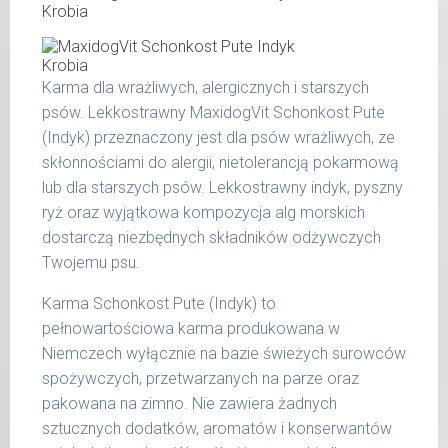
tłuszcz surowy 5,90 %
W tabeli ujęto dzienne zapotrzebowanie na
popiół surowy 1,90 %
MaxidogVit Schonkost Lamm (Jagnięcina)
włókno surowe 0,50 %
wilgotność 78,00 %
Karma dla wrażliwych, alergicznych i starszych
waga
dzienna
wapń 0,37 %
psów. Lekkostrawny MaxidogVit Schonkost Pute
psa
porcja
fosfor 0,24 %
(Indyk) przeznaczony jest dla psów wrażliwych, ze
do 5
skłonnościami do alergii, nietolerancją pokarmową
200 g
kg
lub dla starszych psów. Lekkostrawny indyk, pyszny
ryż oraz wyjątkowa kompozycja alg morskich
6 - 14
300 g
kg
dostarczą niezbędnych składników odżywczych
Twojemu psu.
15 -
400 g
25 kg
Karma Schonkost Pute (Indyk) to
pełnowartościowa karma produkowana w
26 -
800 g
35 kg
Niemczech wyłącznie na bazie świeżych surowców
spożywczych, przetwarzanych na parze oraz
36 -
1000 g
pakowana na zimno. Nie zawiera żadnych
50 kg
sztucznych dodatków, aromatów i konserwantów
51 -