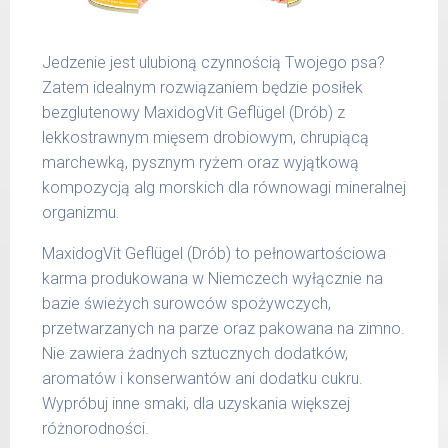
51 -
1200 g
65 kg
Jedzenie jest ulubioną czynnością Twojego psa?
Podane liczby są wartościami orientacyjnymi.
Zatem idealnym rozwiązaniem będzie posiłek
Indywidualne potrzeby zależne są od rasy,
bezglutenowy MaxidogVit Geflügel (Drób) z
aktywności, warunków hodowli oraz innych
lekkostrawnym mięsem drobiowym, chrupiącą
czynników.
marchewką, pysznym ryżem oraz wyjątkową
kompozycją alg morskich dla równowagi mineralnej
Waga netto/Nr art.: 200 g/1000 | 400
organizmu.
g/1016 | 800 g/1024
MaxidogVit Geflügel (Drób) to pełnowartościowa
karma produkowana w Niemczech wyłącznie na
bazie świeżych surowców spożywczych,
przetwarzanych na parze oraz pakowana na zimno.
Nie zawiera żadnych sztucznych dodatków,
aromatów i konserwantów ani dodatku cukru.
Wypróbuj inne smaki, dla uzyskania większej
różnorodności.