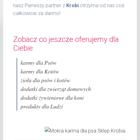
31 -
800 g
nasz Pierwszy partner z
Krobi
otrzyma od nas coś
37 kg
całkowicie za darmo!
Podane liczby są wartościami orientacyjnymi.
Indywidualne potrzeby zależne są od rasy,
Zobacz co jeszcze oferujemy dla
aktywności, warunków hodowli oraz innych
czynników.
Ciebie
Waga netto/Nr art.: 600 g/1037
karmy dla Psów
karmy dla Kotów
zioła dla psów i kotów
dodatki dla zwierząt domowych
dodatki żywieniowe dla koni
produkty dla Ludzi