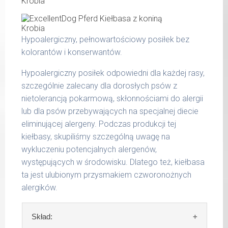
popiół surowy 2,00 %
do 5
200 g
kg
włókno surowe 0,60 %
wilgotność 77,00 %
do 14
300 g
Hypoalergiczny, pełnowartościowy posiłek bez
kg
Produkty pochodzenia zwierzęcego zawarte
kolorantów i konserwantów.
w kiełbasie MaxiDog to: serca, płuca,
do 25
400 g
wymiona, wątroby oraz żwacze.
kg
Hypoalergiczny posiłek odpowiedni dla każdej rasy,
szczególnie zalecany dla dorosłych psów z
do 36
800 g
nietolerancją pokarmową, skłonnościami do alergii
kg
lub dla psów przebywających na specjalnej diecie
do 50
eliminującej alergeny. Podczas produkcji tej
1000 g
kg
kiełbasy, skupiliśmy szczególną uwagę na
wykluczeniu potencjalnych alergenów,
do 65
1200 g
kg
występujących w środowisku. Dlatego też, kiełbasa
ta jest ulubionym przysmakiem czworonożnych
Podane liczby są wartościami orientacyjnymi.
alergików.
Indywidualne potrzeby zależne są od rasy,
aktywności, warunków hodowli oraz innych
Skład:
czynników.