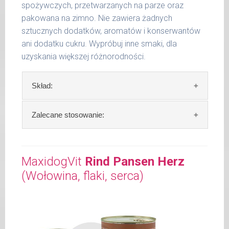
spożywczych, przetwarzanych na parze oraz
pakowana na zimno. Nie zawiera żadnych
sztucznych dodatków, aromatów i konserwantów
ani dodatku cukru. Wypróbuj inne smaki, dla
uzyskania większej różnorodności.
Skład:
Skład:
mięso i produkty pochodzenia
Zalecane stosowanie:
zwierzęcego: 69% cielęcina, 4% ziemniaki, 2%
szpinak, 2% orkisz, bulion mięsny, algi.
W trosce aby Twój pupil zawsze otrzymywał
świeży posiłek, oferujemy różne objętości
MaxidogVit
Rind Pansen Herz
Szczegółowa analiza składu:
puszek. Zalecamy przechowywanie
(Wołowina, flaki, serca)
otwartych opakowań w lodówce, nie dłużej
surowe białko 11,00 %
niż 2 dni.
tłuszcz surowy 6,10 %
popiół surowy 1,70 %
W tabeli ujęto dzienne zapotrzebowanie na
włókno surowe 0,50 %
MaxidogVit Kalb (Cielęcina)