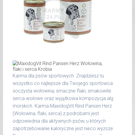
wilgotność 78,00 %
wapń 0,30 %
waga
dzienna
fosfor 0,20 %
psa
porcja
Produkty pochodzenia zwierzęcego
do 5
200 g
dodawane do naszych karm są składnikami
kg
spożywczymi takimi jak: żołądek, wątroba,
6 - 14
300 g
serce i podgardle.
kg
15 -
400 g
25 kg
Karma dla psów sportowych. Znajdziesz tu
wszystko co najlepsze dla Twojego sportowca:
26 -
800 g
35 kg
soczysta wołowina, smaczne flaki, smakowite
serca wołowe oraz wyjątkowa kompozycja alg
36 -
1000 g
morskich. Karma MaxidogVit Rind Pansen Herz
50 kg
(Wołowina, flaki, serca) z podrobami jest
51 -
odpowiednia dla aktywnych psów, u których
1200 g
65 kg
zapotrzebowanie kaloryczne jest nieco wyższe.