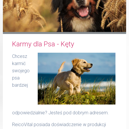
Formularz
Karmy dla Psa - Kęty
Produkty Reico
Chcesz
karmić
swojego
psa
bardziej
Kontakt
odpowiedzialnie? Jesteś pod dobrym adresem.
ReicoVital posiada doświadczenie w produkcji