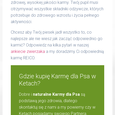
zdrowej, wysokiej jakości karmy. Twój pupil musi
otrzymywać wszystkie składniki odżywcze, których
potrzebuje do zdrowego wzrostu i życia pełnego
aktywności.
Chcesz aby Twój piesek jadł wszystko to, co
najlepsze ale nie wiesz jak zacząć odpowiednio go
karmić? Odpowiedz na kilka pytań w naszej
ankiecie zwierzaka
a my doradzimy Ci odpowiednią
karmę REICO.
Gdzie kupię Karmę dla Psa w
Ketach?
Dobre i
naturalne Karmy dla Psa
są
podstawą jego zdrowia, dlatego
skontaktuj się z nami a my powiemy czy w
Ketach posiadamy swojego Partnera.