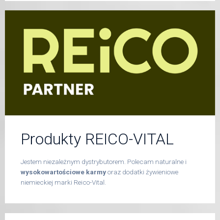
Produkty REICO-VITAL
Jestem niezależnym dystrybutorem. Polecam naturalne i
wysokowartościowe karmy
oraz dodatki żywieniowe
niemieckiej marki Reico-Vital.