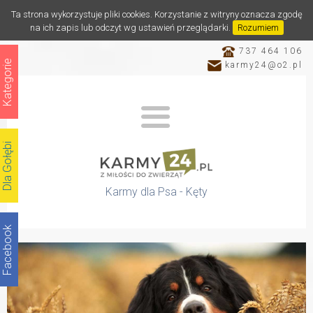
Ta strona wykorzystuje pliki cookies. Korzystanie z witryny oznacza zgodę
na ich zapis lub odczyt wg ustawień przeglądarki.
Rozumiem
737 464 106
Kategorie
karmy24@o2.pl
Dla Gołębi
Karmy dla Psa - Kęty
Facebook
Katalog