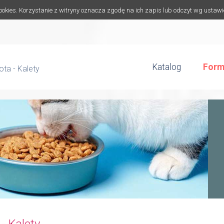
cookies. Korzystanie z witryny oznacza zgodę na ich zapis lub odczyt wg ustaw
Katalog
Form
ta - Kalety
- Kalety