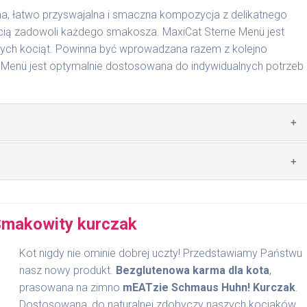
na, łatwo przyswajalna i smaczna kompozycja z delikatnego
ścią zadowoli każdego smakosza. MaxiCat Sterne Menü jest
ych kociąt. Powinna być wprowadzana razem z kolejno
 Menü jest optymalnie dostosowana do indywidualnych potrzeb
zwierzęcego: 33% drób, 8% łosoś, 2,5% wątróbka drobiowa,
stewny, drożdże, minerały.
nie na MaxiCat Sterne Menü
makowity kurczak
a
Kot nigdy nie ominie dobrej uczty! Przedstawiamy Państwu
nasz nowy produkt.
Bezglutenowa karma dla kota
,
prasowana na zimno
mEATzie Schmaus Huhn! Kurczak
.
Dostosowana, do naturalnej zdobyczy naszych kociaków.