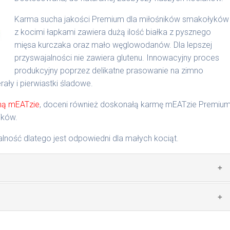
Karma sucha jakości Premium dla miłośników smakołyków
ntacyjne, które dostosowywane są do potrzeb zwierzęcia.
 12.000 I.E. witamina D3 1.200 I.E. witamina E (alfa
z kocimi łapkami zawiera dużą ilość białka z pysznego
zednią karmą. Zaleca się karmienie dwa razy dziennie.
mięsa kurczaka oraz mało węglowodanów. Dla lepszej
przyswajalności nie zawiera glutenu. Innowacyjny proces
 kg/2031
produkcyjny poprzez delikatne prasowanie na zimno
ły i pierwiastki śladowe.
mą mEATzie
, doceni również doskonałą karmę mEATzie Premiu
ików.
ność dlatego jest odpowiedni dla małych kociąt.
tłuszcz drobiowy, mączka wątrobiana, olej z ryb morskich,
e, babka płesznik, miąższ buraczany, olej konopny, suszona i
a
analiculus.