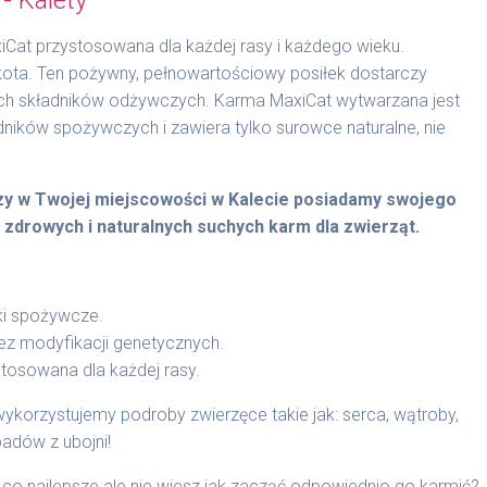
iCat przystosowana dla każdej rasy i każdego wieku.
ota. Ten pożywny, pełnowartościowy posiłek dostarczy
ych składników odżywczych. Karma MaxiCat wytwarzana jest
ików spożywczych i zawiera tylko surowce naturalne, nie
czy w Twojej miejscowości w Kalecie posiadamy swojego
 zdrowych i naturalnych suchych karm dla zwierząt.
ki spożywcze.
bez modyfikacji genetycznych.
stosowana dla każdej rasy.
ykorzystujemy podroby zwierzęce takie jak: serca, wątroby,
adów z ubojni!
 co najlepsze ale nie wiesz jak zacząć odpowiednio go karmić?