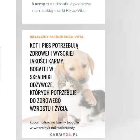
karmy
oraz dodatki żywieniowe
niemieckiej marki Reico-Vital.