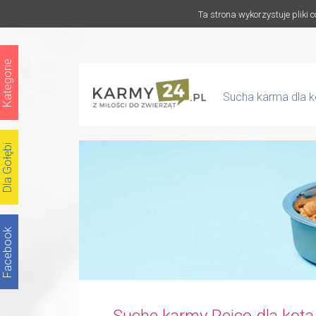
Ta strona wykorzystuje pliki 
Kategorie
Sucha karma dla ko
Dla Gołębi
Facebook
Suche karmy Reico dla kota 