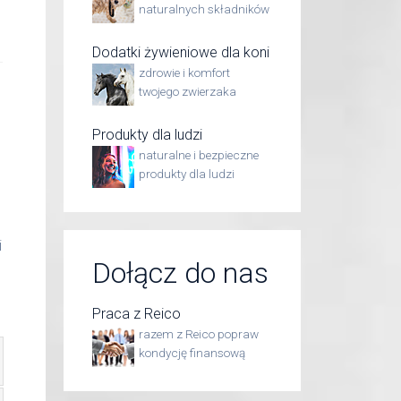
naturalnych składników
Dodatki żywieniowe dla koni
zdrowie i komfort
twojego zwierzaka
Produkty dla ludzi
naturalne i bezpieczne
produkty dla ludzi
i
Dołącz do nas
Praca z Reico
razem z Reico popraw
kondycję finansową