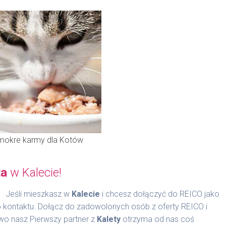
m i chłodnym miejscu. Nie przesypywać do szczelnie
000 jm, witamina D3 1.440 jm, witamina E 100 mg, tauryna
na B2 jako ryboflawina 2,9 mg, witamina B6 jako
mokre karmy dla Kotów
itamina B12 14,5 mcg, biotyna 100 mcg, kwas foliowy 0,6
pnia 12 mg, chlorek choliny 2.600 mg.
ta
w Kalecie!
wasowy chelat manganu 20 mg, uwodniony- aminokwasowy
nokwasowy chelat cynku 115 mg.
Jeśli mieszkasz w
Kalecie
i chcesz dołączyć do REICO jako
o kontaktu. Dołącz do zadowolonych osób z oferty REICO i
wo nasz Pierwszy partner z
Kalety
otrzyma od nas coś