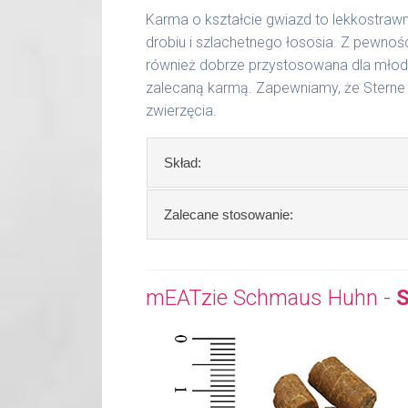
Karma o kształcie gwiazd to lekkostraw
drobiu i szlachetnego łososia. Z pewno
również dobrze przystosowana dla młod
zalecaną karmą. Zapewniamy, że Sterne
zwierzęcia.
Skład:
Skład:
mięso i produkty pochodzenia 
Zalecane stosowanie:
mąka razowa, kukurydza, 3% burak pa
W tabeli ujęto dzienne zapotrzebowa
Szczegółowa analiza składu:
mEATzie Schmaus Huhn -
S
waga kota
dzienna porcj
surowe białko 30,50 %
tłuszcz surowy 12,50 %
2 - 3 kg
30 - 50 g
włókno surowe 2,50 %
popiół surowy 7,80 %
3 - 4 kg
50 - 60 g
wapń 1,40 %