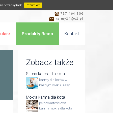
ień przeglądarki.
Rozumiem
737 464 106
karmy24@o2.pl
ularz
Produkty Reico
Kontakt
Zobacz także
Sucha karma dla kota
karmy dla kotów w
każdym wieku i rasy
Mokra karma dla kota
pełnowartościowe
karmy mokre dla kota