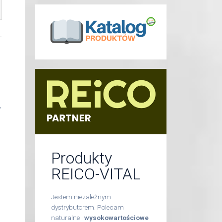
,
Produkty
REICO-VITAL
Jestem niezależnym
dystrybutorem. Polecam
naturalne i
wysokowartościowe